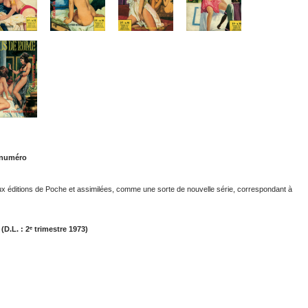
r numéro
x éditions de Poche et assimilées, comme une sorte de nouvelle série, correspondant à
(D.L. : 2ᵉ trimestre 1973)