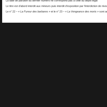
La date de parution du dernier numéro ne correspond pas à celle du dépôt légal
Le titre est d’abord interdit aux mineurs puis interdit d’exposition par l’interdiction de niv
Le n° 22 –
« La Fureur des barbares »
et le n° 23 –
« La Vengeance des morts »
sont a