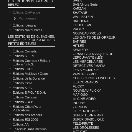
SAGA
LES ÉDITIONS DE GEORGES
SAGA Hors Série
BIELEC
KARZAN
Éditions ElviFrance
SHATANE
WALLESTEIN
Microtirages
BAGHERA
FÉTICHISME
Éditions Idéogram
PROLO
Éditions Novel Press
NOUVEAU PROLO
LES ÉDITIONS DE G. SAGNES,
LES GANTS DE L’HORREUR
J. SAVRE, C. PÉREZ & AUTRES
SATIRES
PETITS ÉDITEURS
HITLER
KENNEDY
Éditions Comédit
GRANDS CLASSIQUES DE
Éditions S.E.P.P.
L’EPOUVANTE (LES)
Éditions Cottreau / Edilau /
LES MERCENAIRES
Editora / S.P.S.
DETECTIVES / MAFIA
Éditions EDDIE
LES SPECIAUX EF
Éditions Multilove / Open
VAMPIRISSIMO
COLLECTION BD INÉDITES
Éditions de la Durance
LES CORNARDS
Éditions Cinto
FLICKY
Éditions S.I.C.I.
NOUVEAU FLICKY
Éditions S.P.G. / E.D.H.
MAFIOSO
Éditions Campus
bd CINÉ.VIDÉO
Éditions C.A.P.
INCUBE
Éditions Côte d’Azur
ZORDON
Publications
ELECTROCHOC
Éditions des Archers
SUPER TERRIFIANT
SUPER DIABOLIQUE
Éditions EDI 2000
TÉLÉ-PIRATE
Éditions AA
LES DRÔLESSES
Fascicule sans mention
MAT-CHO