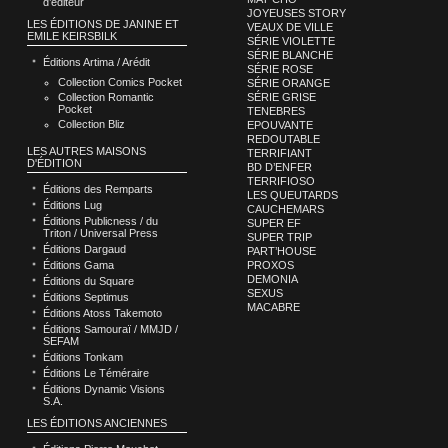
d’éditeur
JOYEUSES STORY
LES ÉDITIONS DE JANINE ET
VEAUX DE VILLE
EMILE KEIRSBILK
SÉRIE VIOLETTE
SÉRIE BLANCHE
Éditions Artima / Arédit
SÉRIE ROSE
Collection Comics Pocket
SÉRIE ORANGE
Collection Romantic
SÉRIE GRISE
Pocket
TENEBRES
Collection Bliz
EPOUVANTE
REDOUTABLE
LES AUTRES MAISONS
TERRIFIANT
D'ÉDITION
BD D’ENFER
TERRIFIOSO
Éditions des Remparts
LES QUEUTARDS
Éditions Lug
CAUCHEMARS
Éditions Publicness / du
SUPER EF
Triton / Universal Press
SUPER TRIP
Éditions Dargaud
PART’HOUSE
Éditions Gama
PROXOS
DEMONIA
Éditions du Square
SEXUS
Éditions Septimus
MACABRE
Éditions Atoss Takemoto
Éditions Samouraï / MMJD /
SEFAM
Éditions Tonkam
Éditions Le Téméraire
Éditions Dynamic Visions
S.A.
LES ÉDITIONS ANCIENNES