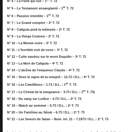
N° 4 – La Flûte qui tue – 1
T. 72
er
N° 5 – Le Testament ensanglanté – 1
T. 72
er
N° 6 – Passion interdite – 1
T. 72
N° 7 – Le Grand complot – 2ᵉ T. 72
N° 8 – Caligula perd la mémoire – 2ᵉ T. 72
N° 9 – La Vierge Cesiona – 2ᵉ T. 72
N° 10 – La Momie noire – 3ᵉ T. 72
N° 11 – L’horrible nuit de noce – 3ᵉ T. 72
N° 12 – Culte vaudou sur le mont Esquilin – 3ᵉ T. 72
N° 13 – La Mort de Caligula – 4ᵉ T. 72
N° 14 – L’alcôve de l’empereur Claude – 4ᵉ T. 72
N° 15 – Sous le signe de la volupté – 12.72 / D.L. : 4ᵉ T. 72
er
N° 16 – Les Caméléons – 1.73 / D.L. : 1
T. 73
er
N° 17 – Le Cheval de la vengeance – 3.73 / D.L. : 1
T. 73)
N° 18 – Du sang sur Lutèce – 4.73 / D.L. : 2ᵉ T. 73
N° 19 – Match au sommet – 5.73 / D.L. : 2ᵉ T. 73
N° 20 – Un Fantôme au Sénat – 6.73 / D.L. : 2ᵉ T. 73
N° 21 – Les Soeurs de Satan – Num. int. 21 – 7.1973 / D.L. : 2ᵉ T. 73