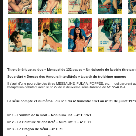
Titre générique au dos – Mensuel de 132 pages – Un épisode de la série titre pa
Sous-titré « Déesse des Amours Interdit(e)s » à partir du troisième numéro
Il s’agit d’une poursuite des titres MESSALINE, FULVIA, POPPÉE, etc… qui parurent au
l’adaptation débutant avec le
n° 27
de la deuxième série italienne de
MESSALINA
La série compte 21 numéros : du n° 1 du 4ᵉ trimestre 1971 au n° 21 de juillet 1973 
N° 1 – L’ombre de la mort –
Non num. int.
– 4ᵉ T. 1971
N° 2 – La Ceinture de chasteté – Num. int. 2 – 4ᵉ T. 71
N° 3 – Le Dragon de Némi – 4ᵉ T. 71
er