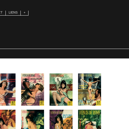
CT
LIENS
+