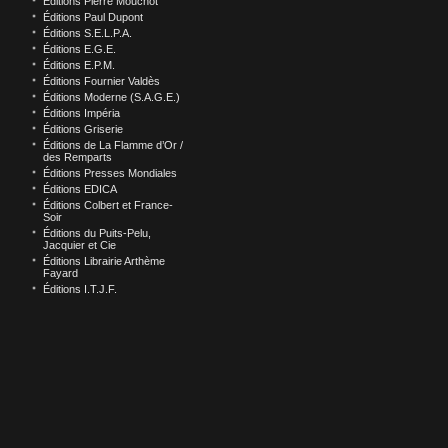
Éditions Pierre Mouchot
Éditions Paul Dupont
Éditions S.E.L.P.A.
Éditions E.G.E.
Éditions E.P.M.
Éditions Fournier Valdès
Éditions Moderne (S.A.G.E.)
Éditions Impéria
Éditions Griserie
Éditions de La Flamme d’Or /
des Remparts
Éditions Presses Mondiales
Éditions EDICA
Éditions Colbert et France-
Soir
Éditions du Puits-Pelu,
Jacquier et Cie
Éditions Librairie Arthème
Fayard
Éditions I.T.J.F.