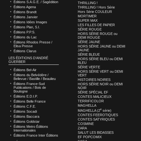
Éditions S.A.G.E. / Sagédition
THRILLING !
Éditions Agena
THRILLING ! Hors Série
Hors Série COULEUR
Éditions Brandt
MORTIMER
Éditions Janvier
SUPER MAX
Éditions Idées Images
LES FILLES DE PAPIER
Éditions Plan, S.I.
SÉRIE ROUGE
Éditions P.P.S.
HORS SÉRIE ROUGE ou
Éditions du Lac
DEMI ROUGE
SÉRIE JAUNE
Éditions Rhodos Presse /
Elisa Presse
HORS SÉRIE JAUNE ou DEMI
JAUNE
Éditions Clarus
SÉRIE BLEUE
LES ÉDITIONS D’ANDRÉ
HORS SÉRIE BLEU ou DEMI
GUERBER
BLEU
SÉRIE VERTE
Éditions Bel-Air
HORS SÉRIE VERT ou DEMI
Éditions du Belvédère /
VERT
Bellevue / Bastille / Beaulieu
HISTOIRES NOIRES
Éditions France-Sud
HORS SÉRIE NOIR ou DEMI
Publications / Bois de
NOIR
Boulogne
SÉRIE SPÉCIAL EF
Éditions E.D.I.P.
CONTES MALICIEUX
TERRIFICOLOR
Éditions Belle France
MAGHELLA
Éditions C.F.E.
e
MAGHELLA (2
série)
Éditions Socadi
CONTES FEEROTIQUES
Éditions Baccara
CONTES SATYRIQUES
Éditions Goldstar
COSMINE
Éditions Metro Éditions
ZARA
Internationales
SALUT LES BIDASSES
Éditions France Inter Éditions
EF POPCOMIX