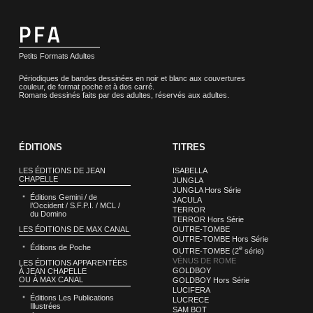
Petits Formats Adultes
Périodiques de bandes dessinées en noir et blanc aux couvertures
couleur, de format poche et à dos carré.
Romans dessinés faits par des adultes, réservés aux adultes.
ÉDITIONS
TITRES
LES ÉDITIONS DE JEAN
ISABELLA
CHAPELLE
JUNGLA
JUNGLA Hors Série
Éditions Gemini / de
JACULA
l’Occident / S.F.P.I. / MCL /
TERROR
du Domino
TERROR Hors Série
LES ÉDITIONS DE MAX CANAL
OUTRE-TOMBE
OUTRE-TOMBE Hors Série
Éditions de Poche
e
OUTRE-TOMBE (2
série)
VÉNUS DE ROME
LES ÉDITIONS APPARENTÉES
GOLDBOY
À JEAN CHAPELLE
OU À MAX CANAL
GOLDBOY Hors Série
LUCIFERA
Éditions Les Publications
LUCRECE
Illustrées
SAM BOT