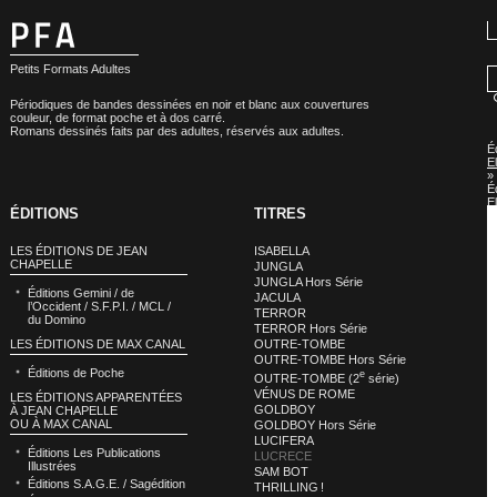
Petits Formats Adultes
Périodiques de bandes dessinées en noir et blanc aux couvertures
couleur, de format poche et à dos carré.
Romans dessinés faits par des adultes, réservés aux adultes.
É
E
»
É
E
ÉDITIONS
TITRES
:
L
LES ÉDITIONS DE JEAN
ISABELLA
CHAPELLE
JUNGLA
JUNGLA Hors Série
Éditions Gemini / de
JACULA
l’Occident / S.F.P.I. / MCL /
TERROR
du Domino
TERROR Hors Série
LES ÉDITIONS DE MAX CANAL
OUTRE-TOMBE
OUTRE-TOMBE Hors Série
Éditions de Poche
e
OUTRE-TOMBE (2
série)
VÉNUS DE ROME
LES ÉDITIONS APPARENTÉES
GOLDBOY
À JEAN CHAPELLE
OU À MAX CANAL
GOLDBOY Hors Série
LUCIFERA
Éditions Les Publications
LUCRECE
Illustrées
SAM BOT
Éditions S.A.G.E. / Sagédition
THRILLING !