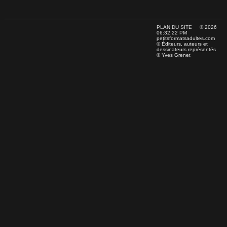
PLAN DU SITE
© 2026
06:32:22 PM
petitsformatsadultes.com
© Éditeurs, auteurs et
dessinateurs représentés
© Yves Grenet