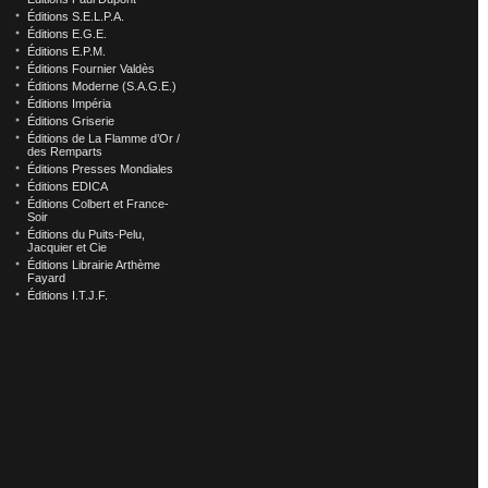
Éditions S.E.L.P.A.
Éditions E.G.E.
Éditions E.P.M.
Éditions Fournier Valdès
Éditions Moderne (S.A.G.E.)
Éditions Impéria
Éditions Griserie
Éditions de La Flamme d’Or /
des Remparts
Éditions Presses Mondiales
Éditions EDICA
Éditions Colbert et France-
Soir
Éditions du Puits-Pelu,
Jacquier et Cie
Éditions Librairie Arthème
Fayard
Éditions I.T.J.F.