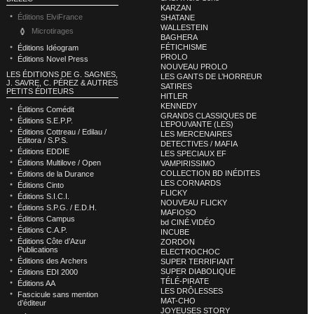
KARZAN
Éditions ElviFrance
SHATANE
WALLESTEIN
Microtirages
BAGHERA
FÉTICHISME
Éditions Idéogram
PROLO
Éditions Novel Press
NOUVEAU PROLO
LES ÉDITIONS DE G. SAGNES,
LES GANTS DE L’HORREUR
J. SAVRE, C. PÉREZ & AUTRES
SATIRES
PETITS ÉDITEURS
HITLER
KENNEDY
Éditions Comédit
GRANDS CLASSIQUES DE
Éditions S.E.P.P.
L’EPOUVANTE (LES)
Éditions Cottreau / Edilau /
LES MERCENAIRES
Editora / S.P.S.
DETECTIVES / MAFIA
Éditions EDDIE
LES SPECIAUX EF
Éditions Multilove / Open
VAMPIRISSIMO
COLLECTION BD INÉDITES
Éditions de la Durance
LES CORNARDS
Éditions Cinto
FLICKY
Éditions S.I.C.I.
NOUVEAU FLICKY
Éditions S.P.G. / E.D.H.
MAFIOSO
Éditions Campus
bd CINÉ.VIDÉO
Éditions C.A.P.
INCUBE
Éditions Côte d’Azur
ZORDON
Publications
ELECTROCHOC
Éditions des Archers
SUPER TERRIFIANT
SUPER DIABOLIQUE
Éditions EDI 2000
TÉLÉ-PIRATE
Éditions AA
LES DRÔLESSES
Fascicule sans mention
MAT-CHO
d’éditeur
JOYEUSES STORY