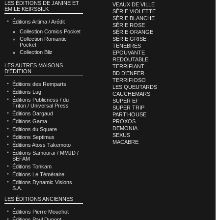
LES ÉDITIONS DE JANINE ET
VEAUX DE VILLE
EMILE KEIRSBILK
SÉRIE VIOLETTE
SÉRIE BLANCHE
Éditions Artima / Arédit
SÉRIE ROSE
Collection Comics Pocket
SÉRIE ORANGE
Collection Romantic
SÉRIE GRISE
Pocket
TENEBRES
Collection Bliz
EPOUVANTE
REDOUTABLE
LES AUTRES MAISONS
TERRIFIANT
D'ÉDITION
BD D’ENFER
TERRIFIOSO
Éditions des Remparts
LES QUEUTARDS
Éditions Lug
CAUCHEMARS
Éditions Publicness / du
SUPER EF
Triton / Universal Press
SUPER TRIP
Éditions Dargaud
PART’HOUSE
Éditions Gama
PROXOS
DEMONIA
Éditions du Square
SEXUS
Éditions Septimus
MACABRE
Éditions Atoss Takemoto
Éditions Samouraï / MMJD /
SEFAM
Éditions Tonkam
Éditions Le Téméraire
Éditions Dynamic Visions
S.A.
LES ÉDITIONS ANCIENNES
Éditions Pierre Mouchot
Éditions Paul Dupont