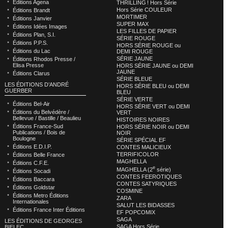
Éditions Agena
THRILLING ! Hors Série
Hors Série COULEUR
Éditions Brandt
MORTIMER
Éditions Janvier
SUPER MAX
Éditions Idées Images
LES FILLES DE PAPIER
Éditions Plan, S.I.
SÉRIE ROUGE
Éditions P.P.S.
HORS SÉRIE ROUGE ou
Éditions du Lac
DEMI ROUGE
SÉRIE JAUNE
Éditions Rhodos Presse /
Elisa Presse
HORS SÉRIE JAUNE ou DEMI
JAUNE
Éditions Clarus
SÉRIE BLEUE
LES ÉDITIONS D’ANDRÉ
HORS SÉRIE BLEU ou DEMI
GUERBER
BLEU
SÉRIE VERTE
Éditions Bel-Air
HORS SÉRIE VERT ou DEMI
Éditions du Belvédère /
VERT
Bellevue / Bastille / Beaulieu
HISTOIRES NOIRES
Éditions France-Sud
HORS SÉRIE NOIR ou DEMI
Publications / Bois de
NOIR
Boulogne
SÉRIE SPÉCIAL EF
Éditions E.D.I.P.
CONTES MALICIEUX
TERRIFICOLOR
Éditions Belle France
MAGHELLA
Éditions C.F.E.
e
MAGHELLA (2
série)
Éditions Socadi
CONTES FEEROTIQUES
Éditions Baccara
CONTES SATYRIQUES
Éditions Goldstar
COSMINE
Éditions Metro Éditions
ZARA
Internationales
SALUT LES BIDASSES
Éditions France Inter Éditions
EF POPCOMIX
SAGA
LES ÉDITIONS DE GEORGES
SAGA Hors Série
BIELEC