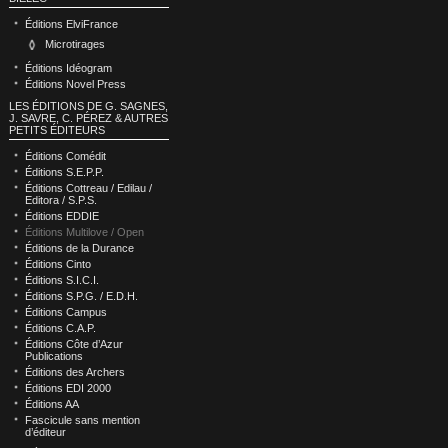
Éditions ElviFrance
Microtirages
Éditions Idéogram
Éditions Novel Press
LES ÉDITIONS DE G. SAGNES,
J. SAVRE, C. PÉREZ & AUTRES
PETITS ÉDITEURS
Éditions Comédit
Éditions S.E.P.P.
Éditions Cottreau / Edilau /
Editora / S.P.S.
Éditions EDDIE
Éditions Multilove / Open
Éditions de la Durance
Éditions Cinto
Éditions S.I.C.I.
Éditions S.P.G. / E.D.H.
Éditions Campus
Éditions C.A.P.
Éditions Côte d’Azur
Publications
Éditions des Archers
Éditions EDI 2000
Éditions AA
Fascicule sans mention
d’éditeur