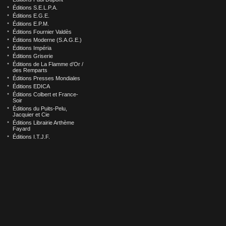
Éditions S.E.L.P.A.
Éditions E.G.E.
Éditions E.P.M.
Éditions Fournier Valdès
Éditions Moderne (S.A.G.E.)
Éditions Impéria
Éditions Griserie
Éditions de La Flamme d’Or /
des Remparts
Éditions Presses Mondiales
Éditions EDICA
Éditions Colbert et France-
Soir
Éditions du Puits-Pelu,
Jacquier et Cie
Éditions Librairie Arthème
Fayard
Éditions I.T.J.F.