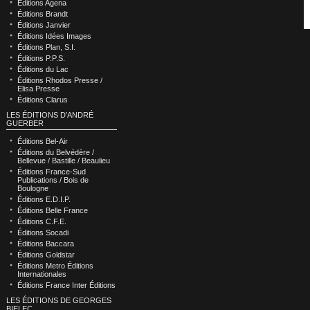
Éditions Agena
Éditions Brandt
Éditions Janvier
Éditions Idées Images
Éditions Plan, S.I.
Éditions P.P.S.
Éditions du Lac
Éditions Rhodos Presse /
Elisa Presse
Éditions Clarus
LES ÉDITIONS D’ANDRÉ
GUERBER
Éditions Bel-Air
Éditions du Belvédère /
Bellevue / Bastille / Beaulieu
Éditions France-Sud
Publications / Bois de
Boulogne
Éditions E.D.I.P.
Éditions Belle France
Éditions C.F.E.
Éditions Socadi
Éditions Baccara
Éditions Goldstar
Éditions Metro Éditions
Internationales
Éditions France Inter Éditions
LES ÉDITIONS DE GEORGES
BIELEC