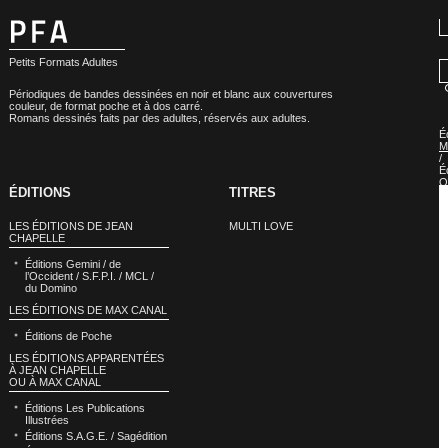
Petits Formats Adultes
Périodiques de bandes dessinées en noir et blanc aux couvertures
couleur, de format poche et à dos carré.
Romans dessinés faits par des adultes, réservés aux adultes.
É
M
/
É
O
ÉDITIONS
TITRES
LES ÉDITIONS DE JEAN
MULTI LOVE
CHAPELLE
Éditions Gemini / de
l’Occident / S.F.P.I. / MCL /
du Domino
LES ÉDITIONS DE MAX CANAL
Éditions de Poche
LES ÉDITIONS APPARENTÉES
À JEAN CHAPELLE
OU À MAX CANAL
Éditions Les Publications
Illustrées
Éditions S.A.G.E. / Sagédition