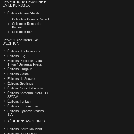
LES ÉDITIONS DE JANINE ET
EMILE KEIRSBILK
Éditions Artima / Arédit
Collection Comics Pocket
Collection Romantic
Pocket
Collection Bliz
LES AUTRES MAISONS
D'ÉDITION
Éditions des Remparts
Éditions Lug
Éditions Publicness / du
Triton / Universal Press
Éditions Dargaud
Éditions Gama
Éditions du Square
Éditions Septimus
Éditions Atoss Takemoto
Éditions Samouraï / MMJD /
SEFAM
Éditions Tonkam
Éditions Le Téméraire
Éditions Dynamic Visions
S.A.
LES ÉDITIONS ANCIENNES
Éditions Pierre Mouchot
Éditions Paul Dupont