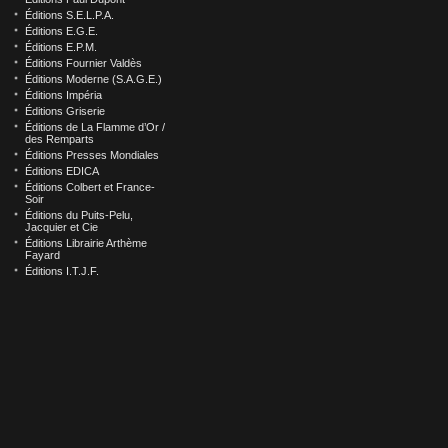
Éditions S.E.L.P.A.
Éditions E.G.E.
Éditions E.P.M.
Éditions Fournier Valdès
Éditions Moderne (S.A.G.E.)
Éditions Impéria
Éditions Griserie
Éditions de La Flamme d’Or /
des Remparts
Éditions Presses Mondiales
Éditions EDICA
Éditions Colbert et France-
Soir
Éditions du Puits-Pelu,
Jacquier et Cie
Éditions Librairie Arthème
Fayard
Éditions I.T.J.F.