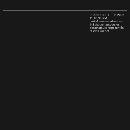
PLAN DU SITE
© 2026
11:18:36 PM
petitsformatsadultes.com
© Éditeurs, auteurs et
dessinateurs représentés
© Yves Grenet