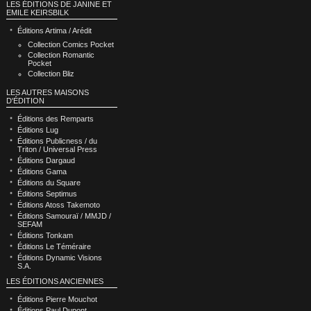
LES ÉDITIONS DE JANINE ET
EMILE KEIRSBILK
Éditions Artima / Arédit
Collection Comics Pocket
Collection Romantic
Pocket
Collection Bliz
LES AUTRES MAISONS
D'ÉDITION
Éditions des Remparts
Éditions Lug
Éditions Publicness / du
Triton / Universal Press
Éditions Dargaud
Éditions Gama
Éditions du Square
Éditions Septimus
Éditions Atoss Takemoto
Éditions Samouraï / MMJD /
SEFAM
Éditions Tonkam
Éditions Le Téméraire
Éditions Dynamic Visions
S.A.
LES ÉDITIONS ANCIENNES
Éditions Pierre Mouchot
Éditions Paul Dupont