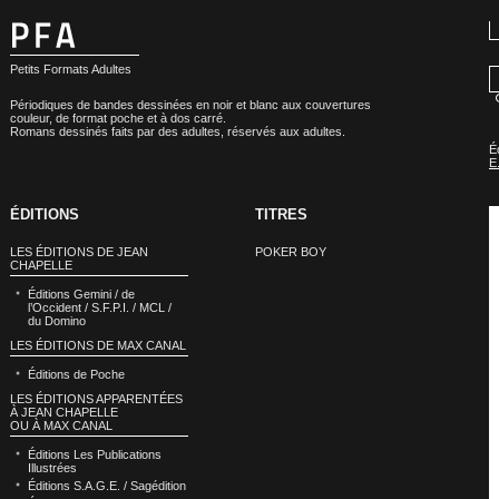
Petits Formats Adultes
Périodiques de bandes dessinées en noir et blanc aux couvertures
couleur, de format poche et à dos carré.
Romans dessinés faits par des adultes, réservés aux adultes.
É
E.
ÉDITIONS
TITRES
LES ÉDITIONS DE JEAN
POKER BOY
CHAPELLE
Éditions Gemini / de
l’Occident / S.F.P.I. / MCL /
du Domino
LES ÉDITIONS DE MAX CANAL
Éditions de Poche
LES ÉDITIONS APPARENTÉES
À JEAN CHAPELLE
OU À MAX CANAL
Éditions Les Publications
Illustrées
Éditions S.A.G.E. / Sagédition