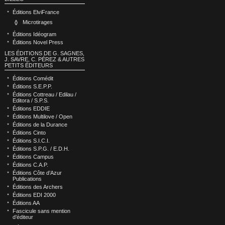
Éditions ElviFrance
Microtirages
Éditions Idéogram
Éditions Novel Press
LES ÉDITIONS DE G. SAGNES,
J. SAVRE, C. PÉREZ & AUTRES
PETITS ÉDITEURS
Éditions Comédit
Éditions S.E.P.P.
Éditions Cottreau / Edilau /
Editora / S.P.S.
Éditions EDDIE
Éditions Multilove / Open
Éditions de la Durance
Éditions Cinto
Éditions S.I.C.I.
Éditions S.P.G. / E.D.H.
Éditions Campus
Éditions C.A.P.
Éditions Côte d’Azur
Publications
Éditions des Archers
Éditions EDI 2000
Éditions AA
Fascicule sans mention
d’éditeur