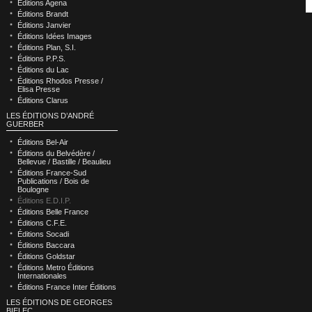
Éditions Agena
Éditions Brandt
Éditions Janvier
Éditions Idées Images
Éditions Plan, S.I.
Éditions P.P.S.
Éditions du Lac
Éditions Rhodos Presse /
Elisa Presse
Éditions Clarus
LES ÉDITIONS D’ANDRÉ
GUERBER
Éditions Bel-Air
Éditions du Belvédère /
Bellevue / Bastille / Beaulieu
Éditions France-Sud
Publications / Bois de
Boulogne
Éditions E.D.I.P.
Éditions Belle France
Éditions C.F.E.
Éditions Socadi
Éditions Baccara
Éditions Goldstar
Éditions Metro Éditions
Internationales
Éditions France Inter Éditions
LES ÉDITIONS DE GEORGES
BIELEC