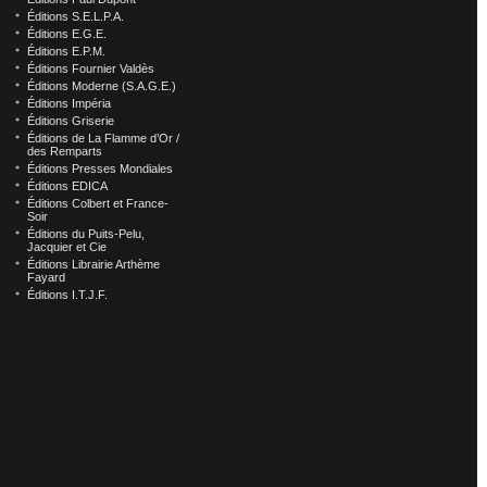
Éditions S.E.L.P.A.
Éditions E.G.E.
Éditions E.P.M.
Éditions Fournier Valdès
Éditions Moderne (S.A.G.E.)
Éditions Impéria
Éditions Griserie
Éditions de La Flamme d’Or /
des Remparts
Éditions Presses Mondiales
Éditions EDICA
Éditions Colbert et France-
Soir
Éditions du Puits-Pelu,
Jacquier et Cie
Éditions Librairie Arthème
Fayard
Éditions I.T.J.F.