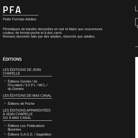
Petits Formats Adultes
Périodiques de bandes dessinées en noir et blanc aux couvertures
couleur, de format poche et à dos carré.
Romans dessinés faits par des adultes, réservés aux adultes.
ÉDITIONS
LES ÉDITIONS DE JEAN
CHAPELLE
Éditions Gemini / de
l’Occident / S.F.P.I. / MCL /
du Domino
LES ÉDITIONS DE MAX CANAL
Éditions de Poche
LES ÉDITIONS APPARENTÉES
À JEAN CHAPELLE
OU À MAX CANAL
Éditions Les Publications
Illustrées
Éditions S.A.G.E. / Sagédition