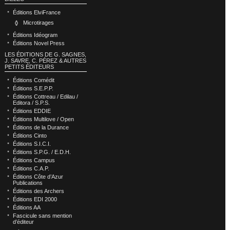
Éditions ElviFrance
Microtirages
Éditions Idéogram
Éditions Novel Press
LES ÉDITIONS DE G. SAGNES,
J. SAVRE, C. PÉREZ & AUTRES
PETITS ÉDITEURS
Éditions Comédit
Éditions S.E.P.P.
Éditions Cottreau / Edilau /
Editora / S.P.S.
Éditions EDDIE
Éditions Multilove / Open
Éditions de la Durance
Éditions Cinto
Éditions S.I.C.I.
Éditions S.P.G. / E.D.H.
Éditions Campus
Éditions C.A.P.
Éditions Côte d’Azur
Publications
Éditions des Archers
Éditions EDI 2000
Éditions AA
Fascicule sans mention
d’éditeur