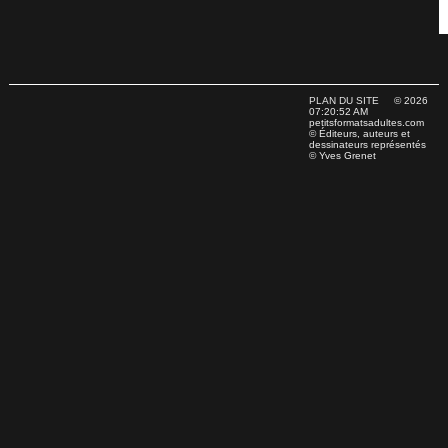
PLAN DU SITE
© 2026
07:20:52 AM
petitsformatsadultes.com
© Éditeurs, auteurs et
dessinateurs représentés
© Yves Grenet