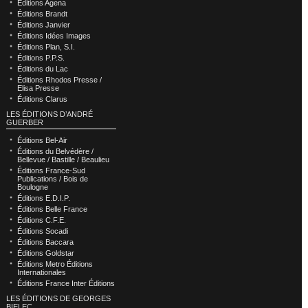
Éditions Agena
Éditions Brandt
Éditions Janvier
Éditions Idées Images
Éditions Plan, S.I.
Éditions P.P.S.
Éditions du Lac
Éditions Rhodos Presse /
Elisa Presse
Éditions Clarus
LES ÉDITIONS D’ANDRÉ
GUERBER
Éditions Bel-Air
Éditions du Belvédère /
Bellevue / Bastille / Beaulieu
Éditions France-Sud
Publications / Bois de
Boulogne
Éditions E.D.I.P.
Éditions Belle France
Éditions C.F.E.
Éditions Socadi
Éditions Baccara
Éditions Goldstar
Éditions Metro Éditions
Internationales
Éditions France Inter Éditions
LES ÉDITIONS DE GEORGES
BIELEC