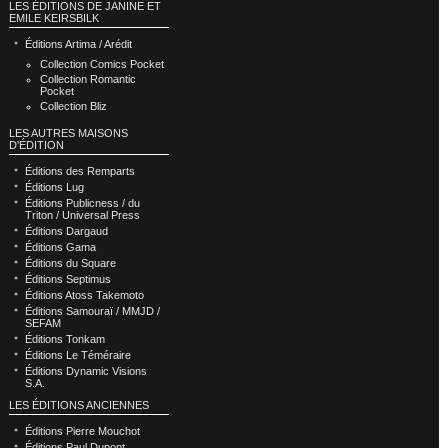
LES ÉDITIONS DE JANINE ET
EMILE KEIRSBILK
Éditions Artima / Arédit
Collection Comics Pocket
Collection Romantic
Pocket
Collection Bliz
LES AUTRES MAISONS
D'ÉDITION
Éditions des Remparts
Éditions Lug
Éditions Publicness / du
Triton / Universal Press
Éditions Dargaud
Éditions Gama
Éditions du Square
Éditions Septimus
Éditions Atoss Takemoto
Éditions Samouraï / MMJD /
SEFAM
Éditions Tonkam
Éditions Le Téméraire
Éditions Dynamic Visions
S.A.
LES ÉDITIONS ANCIENNES
Éditions Pierre Mouchot
Éditions Paul Dupont