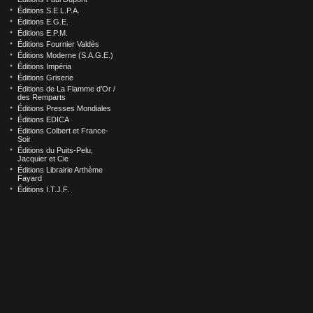
Éditions S.E.L.P.A.
Éditions E.G.E.
Éditions E.P.M.
Éditions Fournier Valdès
Éditions Moderne (S.A.G.E.)
Éditions Impéria
Éditions Griserie
Éditions de La Flamme d’Or /
des Remparts
Éditions Presses Mondiales
Éditions EDICA
Éditions Colbert et France-
Soir
Éditions du Puits-Pelu,
Jacquier et Cie
Éditions Librairie Arthème
Fayard
Éditions I.T.J.F.