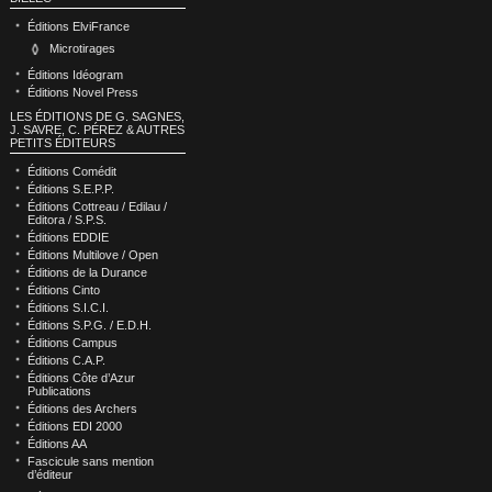
Éditions ElviFrance
Microtirages
Éditions Idéogram
Éditions Novel Press
LES ÉDITIONS DE G. SAGNES,
J. SAVRE, C. PÉREZ & AUTRES
PETITS ÉDITEURS
Éditions Comédit
Éditions S.E.P.P.
Éditions Cottreau / Edilau /
Editora / S.P.S.
Éditions EDDIE
Éditions Multilove / Open
Éditions de la Durance
Éditions Cinto
Éditions S.I.C.I.
Éditions S.P.G. / E.D.H.
Éditions Campus
Éditions C.A.P.
Éditions Côte d’Azur
Publications
Éditions des Archers
Éditions EDI 2000
Éditions AA
Fascicule sans mention
d’éditeur