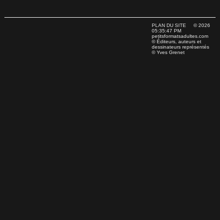
PLAN DU SITE
© 2026
05:35:47 PM
petitsformatsadultes.com
© Éditeurs, auteurs et
dessinateurs représentés
© Yves Grenet