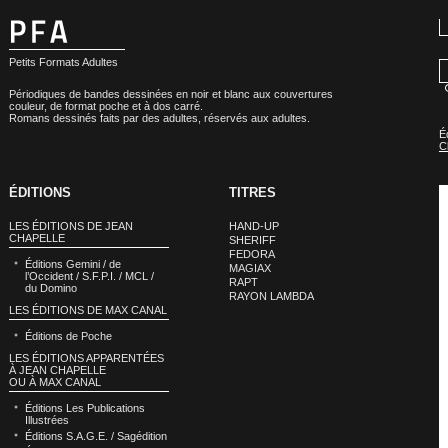
Petits Formats Adultes
Périodiques de bandes dessinées en noir et blanc aux couvertures
couleur, de format poche et à dos carré.
Romans dessinés faits par des adultes, réservés aux adultes.
É
C
ÉDITIONS
TITRES
LES ÉDITIONS DE JEAN
HAND-UP
CHAPELLE
SHERIFF
FEDORA
Éditions Gemini / de
MAGIAX
l’Occident / S.F.P.I. / MCL /
RAPT
du Domino
RAYON LAMBDA
LES ÉDITIONS DE MAX CANAL
Éditions de Poche
LES ÉDITIONS APPARENTÉES
À JEAN CHAPELLE
OU À MAX CANAL
Éditions Les Publications
Illustrées
Éditions S.A.G.E. / Sagédition