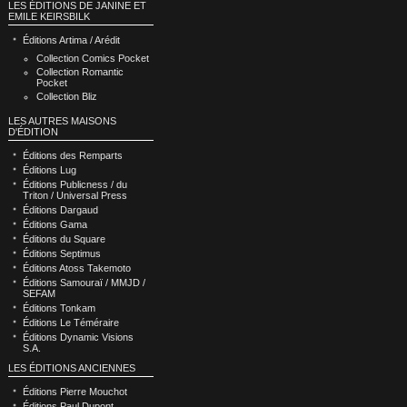
LES ÉDITIONS DE JANINE ET
EMILE KEIRSBILK
Éditions Artima / Arédit
Collection Comics Pocket
Collection Romantic
Pocket
Collection Bliz
LES AUTRES MAISONS
D'ÉDITION
Éditions des Remparts
Éditions Lug
Éditions Publicness / du
Triton / Universal Press
Éditions Dargaud
Éditions Gama
Éditions du Square
Éditions Septimus
Éditions Atoss Takemoto
Éditions Samouraï / MMJD /
SEFAM
Éditions Tonkam
Éditions Le Téméraire
Éditions Dynamic Visions
S.A.
LES ÉDITIONS ANCIENNES
Éditions Pierre Mouchot
Éditions Paul Dupont