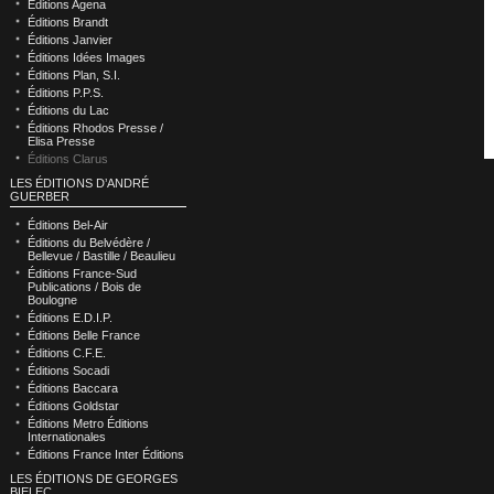
Éditions Agena
Éditions Brandt
Éditions Janvier
Éditions Idées Images
Éditions Plan, S.I.
Éditions P.P.S.
Éditions du Lac
Éditions Rhodos Presse /
Elisa Presse
Éditions Clarus
LES ÉDITIONS D’ANDRÉ
GUERBER
Éditions Bel-Air
Éditions du Belvédère /
Bellevue / Bastille / Beaulieu
Éditions France-Sud
Publications / Bois de
Boulogne
Éditions E.D.I.P.
Éditions Belle France
Éditions C.F.E.
Éditions Socadi
Éditions Baccara
Éditions Goldstar
Éditions Metro Éditions
Internationales
Éditions France Inter Éditions
LES ÉDITIONS DE GEORGES
BIELEC