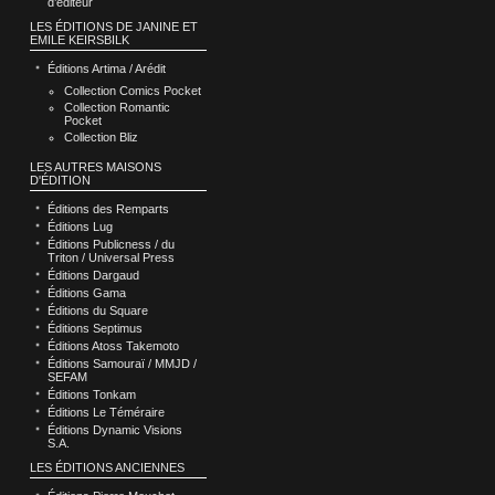
d’éditeur
LES ÉDITIONS DE JANINE ET
EMILE KEIRSBILK
Éditions Artima / Arédit
Collection Comics Pocket
Collection Romantic
Pocket
Collection Bliz
LES AUTRES MAISONS
D'ÉDITION
Éditions des Remparts
Éditions Lug
Éditions Publicness / du
Triton / Universal Press
Éditions Dargaud
Éditions Gama
Éditions du Square
Éditions Septimus
Éditions Atoss Takemoto
Éditions Samouraï / MMJD /
SEFAM
Éditions Tonkam
Éditions Le Téméraire
Éditions Dynamic Visions
S.A.
LES ÉDITIONS ANCIENNES