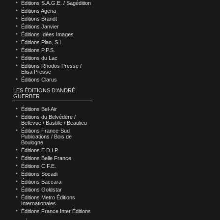
Éditions S.A.G.E. / Sagédition
Éditions Agena
Éditions Brandt
Éditions Janvier
Éditions Idées Images
Éditions Plan, S.I.
Éditions P.P.S.
Éditions du Lac
Éditions Rhodos Presse /
Elisa Presse
Éditions Clarus
LES ÉDITIONS D’ANDRÉ
GUERBER
Éditions Bel-Air
Éditions du Belvédère /
Bellevue / Bastille / Beaulieu
Éditions France-Sud
Publications / Bois de
Boulogne
Éditions E.D.I.P.
Éditions Belle France
Éditions C.F.E.
Éditions Socadi
Éditions Baccara
Éditions Goldstar
Éditions Metro Éditions
Internationales
Éditions France Inter Éditions