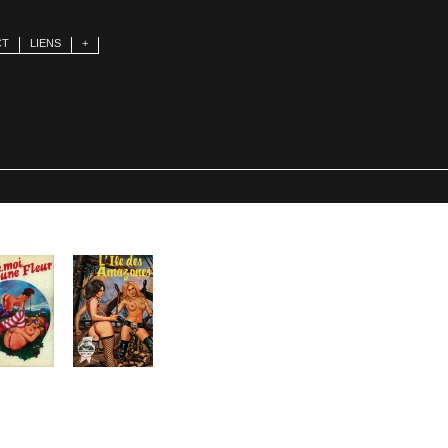
CT
LIENS
+