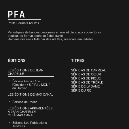
Petits Formats Adultes
Périodiques de bandes dessinées en noir et blanc aux couvertures
couleur, de format poche et à dos carré.
Romans dessinés faits par des adultes, réservés aux adultes.
ÉDITIONS
TITRES
LES ÉDITIONS DE JEAN
SÉRIE AS DE CARREAU
CHAPELLE
SÉRIE AS DE CŒUR
SÉRIE AS DE PIQUE
Éditions Gemini / de
SÉRIE AS DE TRÈFLE
l’Occident / S.F.P.I. / MCL /
SÉRIE DE LA DAME
du Domino
SÉRIE DU ROI
LES ÉDITIONS DE MAX CANAL
Éditions de Poche
LES ÉDITIONS APPARENTÉES
À JEAN CHAPELLE
OU À MAX CANAL
Éditions Les Publications
Illustrées