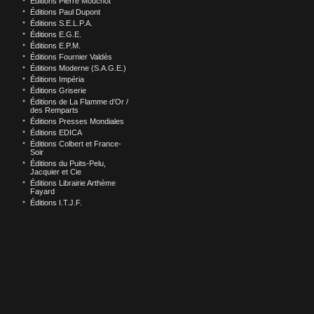
Éditions Pierre Mouchot
Éditions Paul Dupont
Éditions S.E.L.P.A.
Éditions E.G.E.
Éditions E.P.M.
Éditions Fournier Valdès
Éditions Moderne (S.A.G.E.)
Éditions Impéria
Éditions Griserie
Éditions de La Flamme d’Or /
des Remparts
Éditions Presses Mondiales
Éditions EDICA
Éditions Colbert et France-
Soir
Éditions du Puits-Pelu,
Jacquier et Cie
Éditions Librairie Arthème
Fayard
Éditions I.T.J.F.