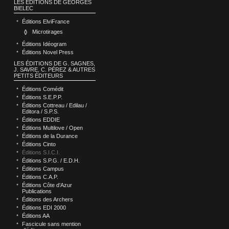
LES ÉDITIONS DE GEORGES
BIELEC
Éditions ElviFrance
Microtirages
Éditions Idéogram
Éditions Novel Press
LES ÉDITIONS DE G. SAGNES,
J. SAVRE, C. PÉREZ & AUTRES
PETITS ÉDITEURS
Éditions Comédit
Éditions S.E.P.P.
Éditions Cottreau / Edilau /
Editora / S.P.S.
Éditions EDDIE
Éditions Multilove / Open
Éditions de la Durance
Éditions Cinto
Éditions S.I.C.I.
Éditions S.P.G. / E.D.H.
Éditions Campus
Éditions C.A.P.
Éditions Côte d’Azur
Publications
Éditions des Archers
Éditions EDI 2000
Éditions AA
Fascicule sans mention