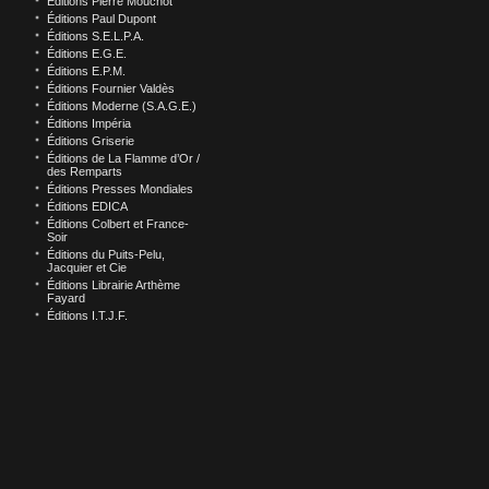
Éditions Pierre Mouchot
Éditions Paul Dupont
Éditions S.E.L.P.A.
Éditions E.G.E.
Éditions E.P.M.
Éditions Fournier Valdès
Éditions Moderne (S.A.G.E.)
Éditions Impéria
Éditions Griserie
Éditions de La Flamme d’Or /
des Remparts
Éditions Presses Mondiales
Éditions EDICA
Éditions Colbert et France-
Soir
Éditions du Puits-Pelu,
Jacquier et Cie
Éditions Librairie Arthème
Fayard
Éditions I.T.J.F.