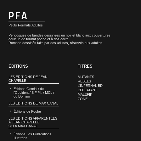
Petits Formats Adultes
Périodiques de bandes dessinées en noir et blanc aux couvertures
couleur, de format poche et à dos carré.
Romans dessinés faits par des adultes, réservés aux adultes.
ÉDITIONS
TITRES
LES ÉDITIONS DE JEAN
MUTANTS
CHAPELLE
REBELS
L’INFERNAL BD
Éditions Gemini / de
L’ÉCLATANT
l’Occident / S.F.P.I. / MCL /
MALEFIK
du Domino
ZONE
LES ÉDITIONS DE MAX CANAL
Éditions de Poche
LES ÉDITIONS APPARENTÉES
À JEAN CHAPELLE
OU À MAX CANAL
Éditions Les Publications
Illustrées