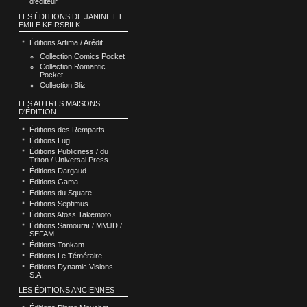
d’éditeur
LES ÉDITIONS DE JANINE ET
EMILE KEIRSBILK
Éditions Artima / Arédit
Collection Comics Pocket
Collection Romantic
Pocket
Collection Bliz
LES AUTRES MAISONS
D'ÉDITION
Éditions des Remparts
Éditions Lug
Éditions Publicness / du
Triton / Universal Press
Éditions Dargaud
Éditions Gama
Éditions du Square
Éditions Septimus
Éditions Atoss Takemoto
Éditions Samouraï / MMJD /
SEFAM
Éditions Tonkam
Éditions Le Téméraire
Éditions Dynamic Visions
S.A.
LES ÉDITIONS ANCIENNES