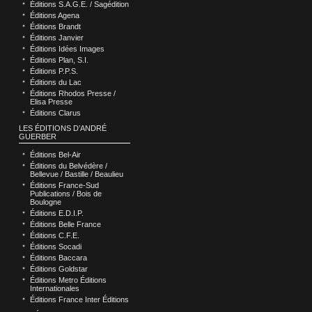
Éditions S.A.G.E. / Sagédition
Éditions Agena
Éditions Brandt
Éditions Janvier
Éditions Idées Images
Éditions Plan, S.I.
Éditions P.P.S.
Éditions du Lac
Éditions Rhodos Presse /
Elisa Presse
Éditions Clarus
LES ÉDITIONS D’ANDRÉ
GUERBER
Éditions Bel-Air
Éditions du Belvédère /
Bellevue / Bastille / Beaulieu
Éditions France-Sud
Publications / Bois de
Boulogne
Éditions E.D.I.P.
Éditions Belle France
Éditions C.F.E.
Éditions Socadi
Éditions Baccara
Éditions Goldstar
Éditions Metro Éditions
Internationales
Éditions France Inter Éditions