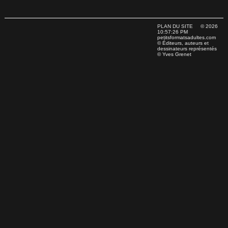
PLAN DU SITE
© 2026
10:57:26 PM
petitsformatsadultes.com
© Éditeurs, auteurs et
dessinateurs représentés
© Yves Grenet