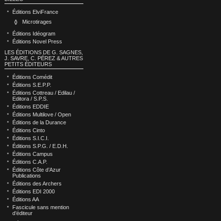
Éditions ElviFrance
Microtirages
Éditions Idéogram
Éditions Novel Press
LES ÉDITIONS DE G. SAGNES,
J. SAVRE, C. PÉREZ & AUTRES
PETITS ÉDITEURS
Éditions Comédit
Éditions S.E.P.P.
Éditions Cottreau / Edilau /
Editora / S.P.S.
Éditions EDDIE
Éditions Multilove / Open
Éditions de la Durance
Éditions Cinto
Éditions S.I.C.I.
Éditions S.P.G. / E.D.H.
Éditions Campus
Éditions C.A.P.
Éditions Côte d’Azur
Publications
Éditions des Archers
Éditions EDI 2000
Éditions AA
Fascicule sans mention
d’éditeur