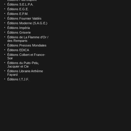
Éditions S.E.L.P.A.
Éditions E.G.E.
Éditions E.P.M.
Éditions Fournier Valdès
Éditions Moderne (S.A.G.E.)
Éditions Impéria
Éditions Griserie
Éditions de La Flamme d’Or /
des Remparts
Éditions Presses Mondiales
Éditions EDICA
Éditions Colbert et France-
Soir
Éditions du Puits-Pelu,
Jacquier et Cie
Éditions Librairie Arthème
Fayard
Éditions I.T.J.F.