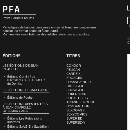
Petits Formats Adultes
Périodiques de bandes dessinées en noir et blanc aux couvertures
couleur, de format poche et à dos carré.
Romans dessinés faits par des adultes, réservés aux adultes.
É
C
ÉDITIONS
TITRES
LES ÉDITIONS DE JEAN
CONDOR
CHAPELLE
PELICAN
CARRÉ X
Éditions Gemini / de
EROSGIRL
l’Occident / S.F.P.I. / MCL /
LOSANGE NOIR
du Domino
PARIS GIRL
LES ÉDITIONS DE MAX CANAL
SHOWGIRL
POKER NOIR
Éditions de Poche
POCKET SEXY
TRIANGLE ROUGE
LES ÉDITIONS APPARENTÉES
HYPERACTION
À JEAN CHAPELLE
SEXOGAGS
OU À MAX CANAL
SEXYCOMICS
Éditions Les Publications
SUPER BD
Illustrées
SUPERSEXY
Éditions S.A.G.E. / Sagédition