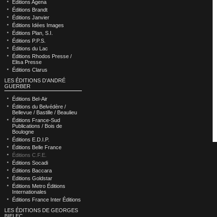
Éditions Agena
Éditions Brandt
Éditions Janvier
Éditions Idées Images
Éditions Plan, S.I.
Éditions P.P.S.
Éditions du Lac
Éditions Rhodos Presse /
Elisa Presse
Éditions Clarus
LES ÉDITIONS D’ANDRÉ
GUERBER
Éditions Bel-Air
Éditions du Belvédère /
Bellevue / Bastille / Beaulieu
Éditions France-Sud
Publications / Bois de
Boulogne
Éditions E.D.I.P.
Éditions Belle France
Éditions C.F.E.
Éditions Socadi
Éditions Baccara
Éditions Goldstar
Éditions Metro Éditions
Internationales
Éditions France Inter Éditions
LES ÉDITIONS DE GEORGES
BIELEC