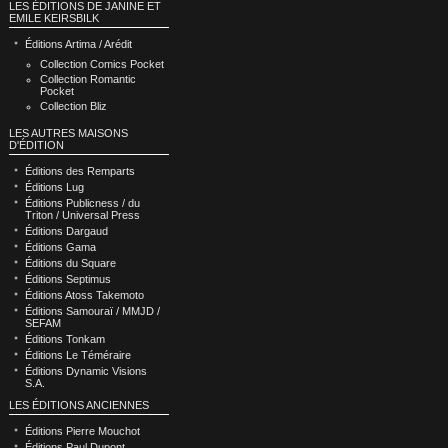
LES ÉDITIONS DE JANINE ET
EMILE KEIRSBILK
Éditions Artima / Arédit
Collection Comics Pocket
Collection Romantic
Pocket
Collection Bliz
LES AUTRES MAISONS
D'ÉDITION
Éditions des Remparts
Éditions Lug
Éditions Publicness / du
Triton / Universal Press
Éditions Dargaud
Éditions Gama
Éditions du Square
Éditions Septimus
Éditions Atoss Takemoto
Éditions Samouraï / MMJD /
SEFAM
Éditions Tonkam
Éditions Le Téméraire
Éditions Dynamic Visions
S.A.
LES ÉDITIONS ANCIENNES
Éditions Pierre Mouchot
Éditions Paul Dupont