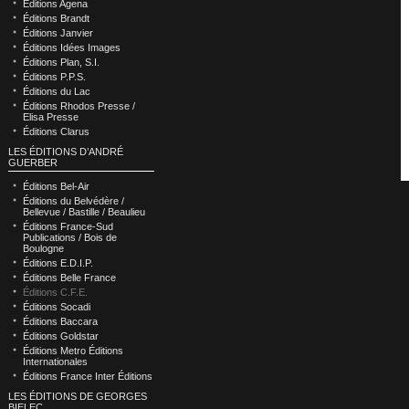
Éditions Agena
Éditions Brandt
Éditions Janvier
Éditions Idées Images
Éditions Plan, S.I.
Éditions P.P.S.
Éditions du Lac
Éditions Rhodos Presse /
Elisa Presse
Éditions Clarus
LES ÉDITIONS D’ANDRÉ
GUERBER
Éditions Bel-Air
Éditions du Belvédère /
Bellevue / Bastille / Beaulieu
Éditions France-Sud
Publications / Bois de
Boulogne
Éditions E.D.I.P.
Éditions Belle France
Éditions C.F.E.
Éditions Socadi
Éditions Baccara
Éditions Goldstar
Éditions Metro Éditions
Internationales
Éditions France Inter Éditions
LES ÉDITIONS DE GEORGES
BIELEC