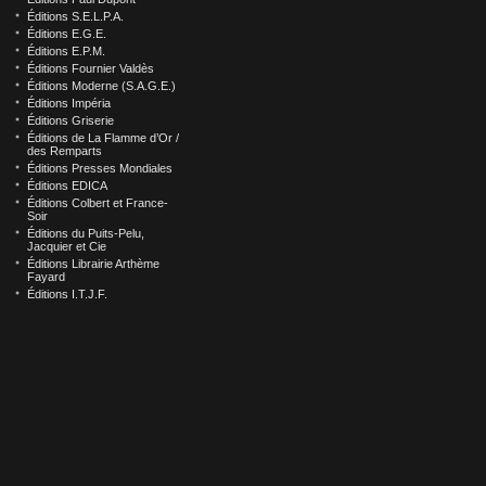
Éditions S.E.L.P.A.
Éditions E.G.E.
Éditions E.P.M.
Éditions Fournier Valdès
Éditions Moderne (S.A.G.E.)
Éditions Impéria
Éditions Griserie
Éditions de La Flamme d’Or /
des Remparts
Éditions Presses Mondiales
Éditions EDICA
Éditions Colbert et France-
Soir
Éditions du Puits-Pelu,
Jacquier et Cie
Éditions Librairie Arthème
Fayard
Éditions I.T.J.F.