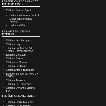
LES ÉDITIONS DE JANINE ET
EMILE KEIRSBILK
Éditions Artima / Arédit
Collection Comics Pocket
Collection Romantic
Pocket
Collection Bliz
LES AUTRES MAISONS
D'ÉDITION
Éditions des Remparts
Éditions Lug
Éditions Publicness / du
Triton / Universal Press
Éditions Dargaud
Éditions Gama
Éditions du Square
Éditions Septimus
Éditions Atoss Takemoto
Éditions Samouraï / MMJD /
SEFAM
Éditions Tonkam
Éditions Le Téméraire
Éditions Dynamic Visions
S.A.
LES ÉDITIONS ANCIENNES
Éditions Pierre Mouchot
Éditions Paul Dupont