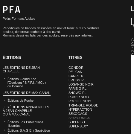
Petits Formats Adultes
Périodiques de bandes dessinées en noir et blanc aux couvertures
couleur, de format poche et à dos carré.
Romans dessinés faits par des adultes, réservés aux adultes.
É
C
»
É
C
ÉDITIONS
TITRES
:
S
LES ÉDITIONS DE JEAN
CONDOR
CHAPELLE
PELICAN
CARRÉ X
Éditions Gemini / de
EROSGIRL
l’Occident / S.F.P.I. / MCL /
LOSANGE NOIR
du Domino
PARIS GIRL
LES ÉDITIONS DE MAX CANAL
SHOWGIRL
POKER NOIR
Éditions de Poche
POCKET SEXY
TRIANGLE ROUGE
LES ÉDITIONS APPARENTÉES
HYPERACTION
À JEAN CHAPELLE
SEXOGAGS
OU À MAX CANAL
SEXYCOMICS
Éditions Les Publications
SUPER BD
Illustrées
SUPERSEXY
Éditions S.A.G.E. / Sagédition