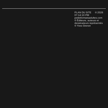
PLAN DU SITE
© 2026
07:14:10 PM
petitsformatsadultes.com
© Éditeurs, auteurs et
dessinateurs représentés
© Yves Grenet