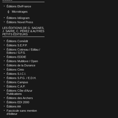
Éditions ElviFrance
Microtirages
Éditions Idéogram
Éditions Novel Press
LES ÉDITIONS DE G. SAGNES,
J. SAVRE, C. PÉREZ & AUTRES
PETITS ÉDITEURS
Éditions Comédit
Éditions S.E.P.P.
Éditions Cottreau / Edilau /
Editora / S.P.S.
Éditions EDDIE
Éditions Multilove / Open
Éditions de la Durance
Éditions Cinto
Éditions S.I.C.I.
Éditions S.P.G. / E.D.H.
Éditions Campus
Éditions C.A.P.
Éditions Côte d’Azur
Publications
Éditions des Archers
Éditions EDI 2000
Éditions AA
Fascicule sans mention
d’éditeur