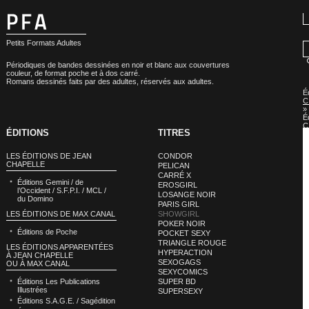
Petits Formats Adultes
Périodiques de bandes dessinées en noir et blanc aux couvertures
couleur, de format poche et à dos carré.
Romans dessinés faits par des adultes, réservés aux adultes.
É
C
»
É
C
ÉDITIONS
TITRES
:
S
LES ÉDITIONS DE JEAN
CONDOR
CHAPELLE
PELICAN
CARRÉ X
Éditions Gemini / de
EROSGIRL
l’Occident / S.F.P.I. / MCL /
LOSANGE NOIR
du Domino
PARIS GIRL
LES ÉDITIONS DE MAX CANAL
SHOWGIRL
POKER NOIR
Éditions de Poche
POCKET SEXY
TRIANGLE ROUGE
LES ÉDITIONS APPARENTÉES
HYPERACTION
À JEAN CHAPELLE
SEXOGAGS
OU À MAX CANAL
SEXYCOMICS
Éditions Les Publications
SUPER BD
Illustrées
SUPERSEXY
Éditions S.A.G.E. / Sagédition