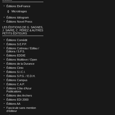
Éditions ElviFrance
Microtirages
Éditions Idéogram
Éditions Novel Press
LES ÉDITIONS DE G. SAGNES,
J. SAVRE, C. PÉREZ & AUTRES
PETITS ÉDITEURS
Éditions Comédit
Éditions S.E.P.P.
Éditions Cottreau / Edilau /
Editora / S.P.S.
Éditions EDDIE
Éditions Multilove / Open
Éditions de la Durance
Éditions Cinto
Éditions S.I.C.I.
Éditions S.P.G. / E.D.H.
Éditions Campus
Éditions C.A.P.
Éditions Côte d’Azur
Publications
Éditions des Archers
Éditions EDI 2000
Éditions AA
Fascicule sans mention
d’éditeur