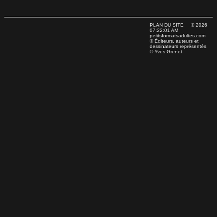
PLAN DU SITE
© 2026
07:22:01 AM
petitsformatsadultes.com
© Éditeurs, auteurs et
dessinateurs représentés
© Yves Grenet