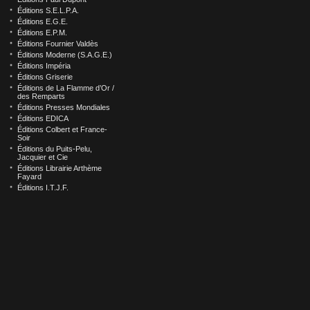
Éditions S.E.L.P.A.
Éditions E.G.E.
Éditions E.P.M.
Éditions Fournier Valdès
Éditions Moderne (S.A.G.E.)
Éditions Impéria
Éditions Griserie
Éditions de La Flamme d’Or /
des Remparts
Éditions Presses Mondiales
Éditions EDICA
Éditions Colbert et France-
Soir
Éditions du Puits-Pelu,
Jacquier et Cie
Éditions Librairie Arthème
Fayard
Éditions I.T.J.F.