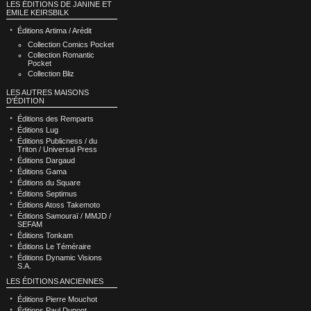
LES ÉDITIONS DE JANINE ET
EMILE KEIRSBILK
Éditions Artima / Arédit
Collection Comics Pocket
Collection Romantic
Pocket
Collection Bliz
LES AUTRES MAISONS
D'ÉDITION
Éditions des Remparts
Éditions Lug
Éditions Publicness / du
Triton / Universal Press
Éditions Dargaud
Éditions Gama
Éditions du Square
Éditions Septimus
Éditions Atoss Takemoto
Éditions Samouraï / MMJD /
SEFAM
Éditions Tonkam
Éditions Le Téméraire
Éditions Dynamic Visions
S.A.
LES ÉDITIONS ANCIENNES
Éditions Pierre Mouchot
Éditions Paul Dupont