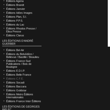
Éditions Agena
Éditions Brandt
Éditions Janvier
Éditions Idées Images
Éditions Plan, S.I.
Éditions P.P.S.
Éditions du Lac
Éditions Rhodos Presse /
Elisa Presse
Éditions Clarus
LES ÉDITIONS D’ANDRÉ
GUERBER
Éditions Bel-Air
Éditions du Belvédère /
Bellevue / Bastille / Beaulieu
Éditions France-Sud
Publications / Bois de
Boulogne
Éditions E.D.I.P.
Éditions Belle France
Éditions C.F.E.
Éditions Socadi
Éditions Baccara
Éditions Goldstar
Éditions Metro Éditions
Internationales
Éditions France Inter Éditions
LES ÉDITIONS DE GEORGES
BIELEC