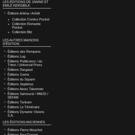
LES ÉDITIONS DE JANINE ET
EMILE KEIRSBILK
Éditions Artima / Arédit
Collection Comics Pocket
Collection Romantic
Pocket
Collection Bliz
LES AUTRES MAISONS
D'ÉDITION
Éditions des Remparts
Éditions Lug
Éditions Publicness / du
Triton / Universal Press
Éditions Dargaud
Éditions Gama
Éditions du Square
Éditions Septimus
Éditions Atoss Takemoto
Éditions Samouraï / MMJD /
SEFAM
Éditions Tonkam
Éditions Le Téméraire
Éditions Dynamic Visions
S.A.
LES ÉDITIONS ANCIENNES
Éditions Pierre Mouchot
Éditions Paul Dupont