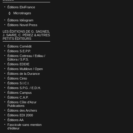
Éditions ElviFrance
Microtirages
Éditions Idéogram
Éditions Novel Press
LES ÉDITIONS DE G. SAGNES,
J. SAVRE, C. PÉREZ & AUTRES
PETITS ÉDITEURS
Éditions Comédit
Éditions S.E.P.P.
Éditions Cottreau / Edilau /
Editora / S.P.S.
Éditions EDDIE
Éditions Multilove / Open
Éditions de la Durance
Éditions Cinto
Éditions S.I.C.I.
Éditions S.P.G. / E.D.H.
Éditions Campus
Éditions C.A.P.
Éditions Côte d’Azur
Publications
Éditions des Archers
Éditions EDI 2000
Éditions AA
Fascicule sans mention
d’éditeur