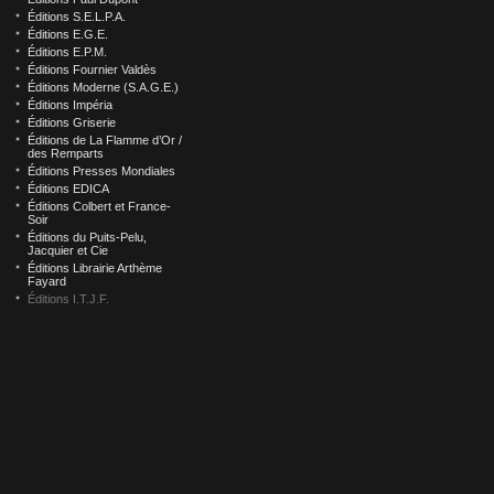
Éditions S.E.L.P.A.
Éditions E.G.E.
Éditions E.P.M.
Éditions Fournier Valdès
Éditions Moderne (S.A.G.E.)
Éditions Impéria
Éditions Griserie
Éditions de La Flamme d’Or /
des Remparts
Éditions Presses Mondiales
Éditions EDICA
Éditions Colbert et France-
Soir
Éditions du Puits-Pelu,
Jacquier et Cie
Éditions Librairie Arthème
Fayard
Éditions I.T.J.F.