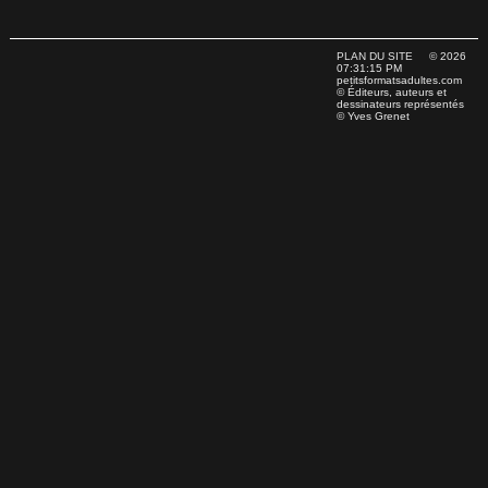
PLAN DU SITE
© 2026
07:31:15 PM
petitsformatsadultes.com
© Éditeurs, auteurs et
dessinateurs représentés
© Yves Grenet