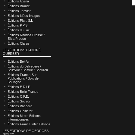
Éditions Agena
Éditions Brandt
Éditions Janvier
Éditions Idées Images
Éditions Plan, S.I.
Éditions P.P.S.
Éditions du Lac
Éditions Rhodos Presse /
Elisa Presse
Éditions Clarus
LES ÉDITIONS D’ANDRÉ
GUERBER
Éditions Bel-Air
Éditions du Belvédère /
Bellevue / Bastille / Beaulieu
Éditions France-Sud
Publications / Bois de
Boulogne
Éditions E.D.I.P.
Éditions Belle France
Éditions C.F.E.
Éditions Socadi
Éditions Baccara
Éditions Goldstar
Éditions Metro Éditions
Internationales
Éditions France Inter Éditions
LES ÉDITIONS DE GEORGES
BIELEC