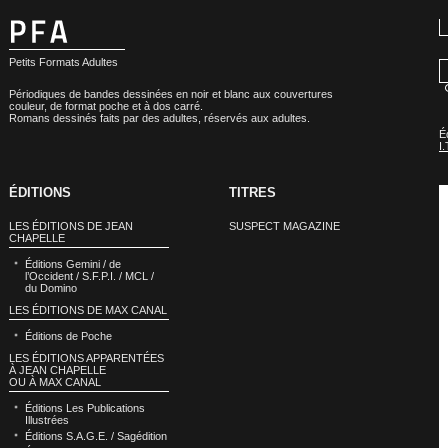
Petits Formats Adultes
Périodiques de bandes dessinées en noir et blanc aux couvertures
couleur, de format poche et à dos carré.
Romans dessinés faits par des adultes, réservés aux adultes.
É
I.
ÉDITIONS
TITRES
LES ÉDITIONS DE JEAN
SUSPECT MAGAZINE
CHAPELLE
Éditions Gemini / de
l’Occident / S.F.P.I. / MCL /
du Domino
LES ÉDITIONS DE MAX CANAL
Éditions de Poche
LES ÉDITIONS APPARENTÉES
À JEAN CHAPELLE
OU À MAX CANAL
Éditions Les Publications
Illustrées
Éditions S.A.G.E. / Sagédition