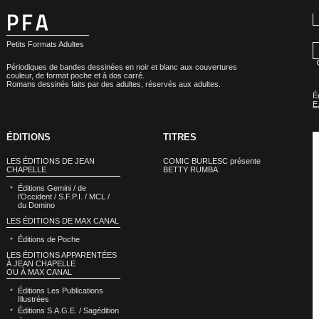
Petits Formats Adultes
Périodiques de bandes dessinées en noir et blanc aux couvertures
couleur, de format poche et à dos carré.
Romans dessinés faits par des adultes, réservés aux adultes.
É
E
ÉDITIONS
TITRES
LES ÉDITIONS DE JEAN
COMIC BURLESC présente
CHAPELLE
BETTY RUMBA
Éditions Gemini / de
l’Occident / S.F.P.I. / MCL /
du Domino
LES ÉDITIONS DE MAX CANAL
Éditions de Poche
LES ÉDITIONS APPARENTÉES
À JEAN CHAPELLE
OU À MAX CANAL
Éditions Les Publications
Illustrées
Éditions S.A.G.E. / Sagédition