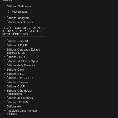
Éditions ElviFrance
Microtirages
Éditions Idéogram
Éditions Novel Press
LES ÉDITIONS DE G. SAGNES,
J. SAVRE, C. PÉREZ & AUTRES
PETITS ÉDITEURS
Éditions Comédit
Éditions S.E.P.P.
Éditions Cottreau / Edilau /
Editora / S.P.S.
Éditions EDDIE
Éditions Multilove / Open
Éditions de la Durance
Éditions Cinto
Éditions S.I.C.I.
Éditions S.P.G. / E.D.H.
Éditions Campus
Éditions C.A.P.
Éditions Côte d’Azur
Publications
Éditions des Archers
Éditions EDI 2000
Éditions AA
Fascicule sans mention
d’éditeur