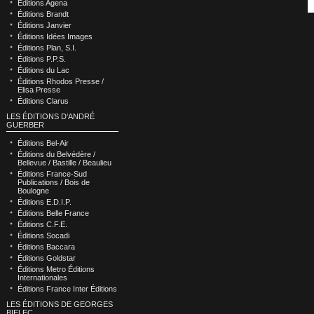
Éditions Agena
Éditions Brandt
Éditions Janvier
Éditions Idées Images
Éditions Plan, S.I.
Éditions P.P.S.
Éditions du Lac
Éditions Rhodos Presse /
Elisa Presse
Éditions Clarus
LES ÉDITIONS D’ANDRÉ
GUERBER
Éditions Bel-Air
Éditions du Belvédère /
Bellevue / Bastille / Beaulieu
Éditions France-Sud
Publications / Bois de
Boulogne
Éditions E.D.I.P.
Éditions Belle France
Éditions C.F.E.
Éditions Socadi
Éditions Baccara
Éditions Goldstar
Éditions Metro Éditions
Internationales
Éditions France Inter Éditions
LES ÉDITIONS DE GEORGES
BIELEC