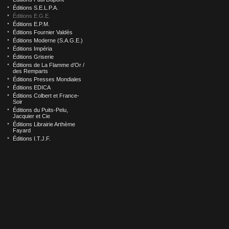
Éditions S.E.L.P.A.
Éditions E.G.E.
Éditions E.P.M.
Éditions Fournier Valdès
Éditions Moderne (S.A.G.E.)
Éditions Impéria
Éditions Griserie
Éditions de La Flamme d’Or /
des Remparts
Éditions Presses Mondiales
Éditions EDICA
Éditions Colbert et France-
Soir
Éditions du Puits-Pelu,
Jacquier et Cie
Éditions Librairie Arthème
Fayard
Éditions I.T.J.F.