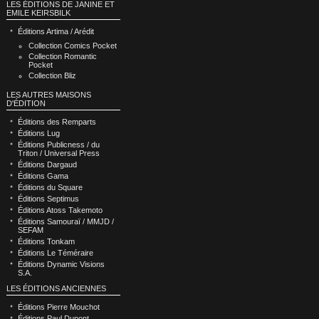
LES ÉDITIONS DE JANINE ET
EMILE KEIRSBILK
Éditions Artima / Arédit
Collection Comics Pocket
Collection Romantic
Pocket
Collection Bliz
LES AUTRES MAISONS
D'ÉDITION
Éditions des Remparts
Éditions Lug
Éditions Publicness / du
Triton / Universal Press
Éditions Dargaud
Éditions Gama
Éditions du Square
Éditions Septimus
Éditions Atoss Takemoto
Éditions Samouraï / MMJD /
SEFAM
Éditions Tonkam
Éditions Le Téméraire
Éditions Dynamic Visions
S.A.
LES ÉDITIONS ANCIENNES
Éditions Pierre Mouchot
Éditions Paul Dupont