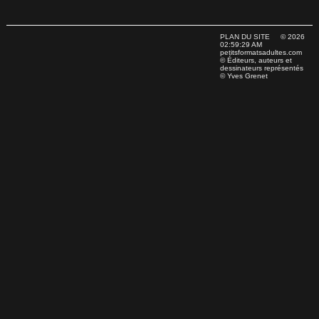
PLAN DU SITE
© 2026
02:59:29 AM
petitsformatsadultes.com
© Éditeurs, auteurs et
dessinateurs représentés
© Yves Grenet