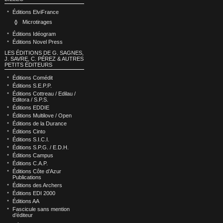
Éditions ElviFrance
Microtirages
Éditions Idéogram
Éditions Novel Press
LES ÉDITIONS DE G. SAGNES,
J. SAVRE, C. PÉREZ & AUTRES
PETITS ÉDITEURS
Éditions Comédit
Éditions S.E.P.P.
Éditions Cottreau / Edilau /
Editora / S.P.S.
Éditions EDDIE
Éditions Multilove / Open
Éditions de la Durance
Éditions Cinto
Éditions S.I.C.I.
Éditions S.P.G. / E.D.H.
Éditions Campus
Éditions C.A.P.
Éditions Côte d’Azur
Publications
Éditions des Archers
Éditions EDI 2000
Éditions AA
Fascicule sans mention
d’éditeur