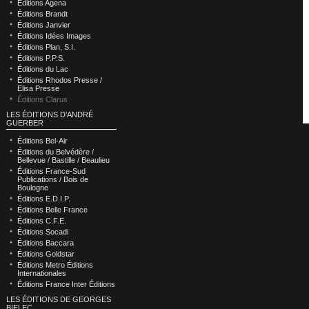
Éditions Agena
Éditions Brandt
Éditions Janvier
Éditions Idées Images
Éditions Plan, S.I.
Éditions P.P.S.
Éditions du Lac
Éditions Rhodos Presse /
Elisa Presse
Éditions Clarus
LES ÉDITIONS D’ANDRÉ
GUERBER
Éditions Bel-Air
Éditions du Belvédère /
Bellevue / Bastille / Beaulieu
Éditions France-Sud
Publications / Bois de
Boulogne
Éditions E.D.I.P.
Éditions Belle France
Éditions C.F.E.
Éditions Socadi
Éditions Baccara
Éditions Goldstar
Éditions Metro Éditions
Internationales
Éditions France Inter Éditions
LES ÉDITIONS DE GEORGES
BIELEC