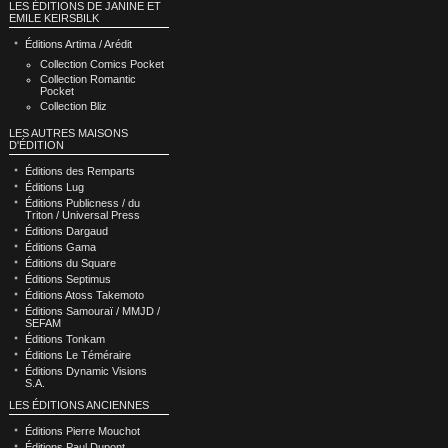
LES ÉDITIONS DE JANINE ET
EMILE KEIRSBILK
Éditions Artima / Arédit
Collection Comics Pocket
Collection Romantic
Pocket
Collection Bliz
LES AUTRES MAISONS
D'ÉDITION
Éditions des Remparts
Éditions Lug
Éditions Publicness / du
Triton / Universal Press
Éditions Dargaud
Éditions Gama
Éditions du Square
Éditions Septimus
Éditions Atoss Takemoto
Éditions Samouraï / MMJD /
SEFAM
Éditions Tonkam
Éditions Le Téméraire
Éditions Dynamic Visions
S.A.
LES ÉDITIONS ANCIENNES
Éditions Pierre Mouchot
Éditions Paul Dupont