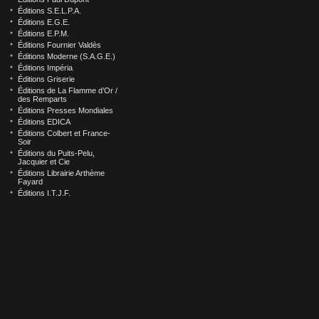
Éditions S.E.L.P.A.
Éditions E.G.E.
Éditions E.P.M.
Éditions Fournier Valdès
Éditions Moderne (S.A.G.E.)
Éditions Impéria
Éditions Griserie
Éditions de La Flamme d’Or /
des Remparts
Éditions Presses Mondiales
Éditions EDICA
Éditions Colbert et France-
Soir
Éditions du Puits-Pelu,
Jacquier et Cie
Éditions Librairie Arthème
Fayard
Éditions I.T.J.F.