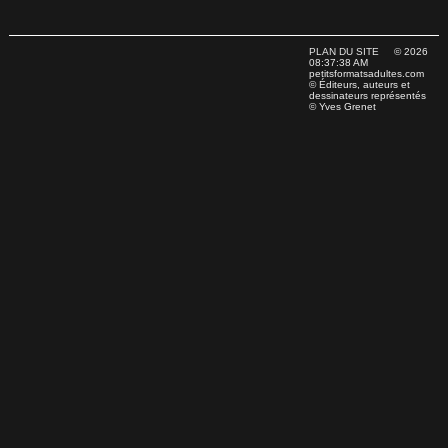
PLAN DU SITE
© 2026
08:37:38 AM
petitsformatsadultes.com
© Éditeurs, auteurs et
dessinateurs représentés
© Yves Grenet