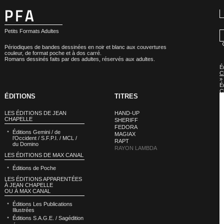
Petits Formats Adultes
Périodiques de bandes dessinées en noir et blanc aux couvertures
couleur, de format poche et à dos carré.
Romans dessinés faits par des adultes, réservés aux adultes.
É
C
»
É
C
ÉDITIONS
TITRES
:
R
L
LES ÉDITIONS DE JEAN
HAND-UP
CHAPELLE
SHERIFF
FEDORA
Éditions Gemini / de
MAGIAX
l’Occident / S.F.P.I. / MCL /
RAPT
du Domino
RAYON LAMBDA
LES ÉDITIONS DE MAX CANAL
Éditions de Poche
LES ÉDITIONS APPARENTÉES
À JEAN CHAPELLE
OU À MAX CANAL
Éditions Les Publications
Illustrées
Éditions S.A.G.E. / Sagédition