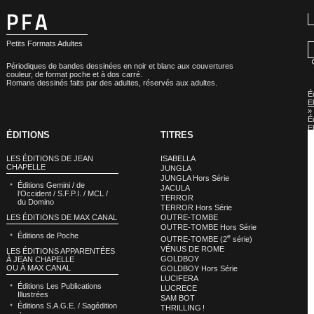
Petits Formats Adultes
Périodiques de bandes dessinées en noir et blanc aux couvertures
couleur, de format poche et à dos carré.
Romans dessinés faits par des adultes, réservés aux adultes.
É
E
»
É
E
ÉDITIONS
TITRES
:
L
S
LES ÉDITIONS DE JEAN
ISABELLA
E
CHAPELLE
JUNGLA
JUNGLA Hors Série
Éditions Gemini / de
JACULA
l’Occident / S.F.P.I. / MCL /
TERROR
du Domino
TERROR Hors Série
LES ÉDITIONS DE MAX CANAL
OUTRE-TOMBE
OUTRE-TOMBE Hors Série
Éditions de Poche
e
OUTRE-TOMBE (2
série)
VÉNUS DE ROME
LES ÉDITIONS APPARENTÉES
GOLDBOY
À JEAN CHAPELLE
OU À MAX CANAL
GOLDBOY Hors Série
LUCIFERA
Éditions Les Publications
LUCRECE
Illustrées
SAM BOT
Éditions S.A.G.E. / Sagédition
THRILLING !