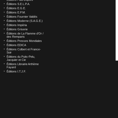
Éditions S.E.L.P.A.
Éditions E.G.E.
Éditions E.P.M.
Éditions Fournier Valdès
Éditions Moderne (S.A.G.E.)
Éditions Impéria
Éditions Griserie
Éditions de La Flamme d’Or /
des Remparts
Éditions Presses Mondiales
Éditions EDICA
Éditions Colbert et France-
Soir
Éditions du Puits-Pelu,
Jacquier et Cie
Éditions Librairie Arthème
Fayard
Éditions I.T.J.F.