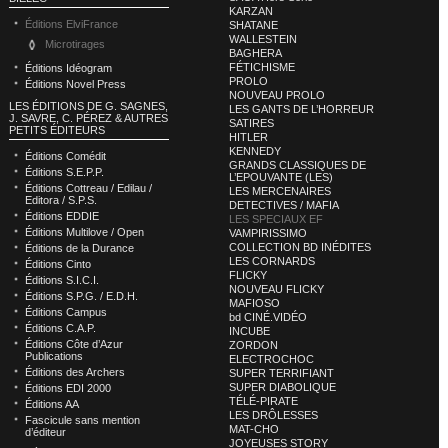
KARZAN
Éditions ElviFrance
SHATANE
WALLESTEIN
Microtirages
BAGHERA
FÉTICHISME
Éditions Idéogram
PROLO
Éditions Novel Press
NOUVEAU PROLO
LES ÉDITIONS DE G. SAGNES,
LES GANTS DE L’HORREUR
J. SAVRE, C. PÉREZ & AUTRES
SATIRES
PETITS ÉDITEURS
HITLER
KENNEDY
Éditions Comédit
GRANDS CLASSIQUES DE
Éditions S.E.P.P.
L’EPOUVANTE (LES)
Éditions Cottreau / Edilau /
LES MERCENAIRES
Editora / S.P.S.
DETECTIVES / MAFIA
Éditions EDDIE
LES SPECIAUX EF
Éditions Multilove / Open
VAMPIRISSIMO
COLLECTION BD INÉDITES
Éditions de la Durance
LES CORNARDS
Éditions Cinto
FLICKY
Éditions S.I.C.I.
NOUVEAU FLICKY
Éditions S.P.G. / E.D.H.
MAFIOSO
Éditions Campus
bd CINÉ.VIDÉO
Éditions C.A.P.
INCUBE
Éditions Côte d’Azur
ZORDON
Publications
ELECTROCHOC
Éditions des Archers
SUPER TERRIFIANT
SUPER DIABOLIQUE
Éditions EDI 2000
TÉLÉ-PIRATE
Éditions AA
LES DRÔLESSES
Fascicule sans mention
MAT-CHO
d’éditeur
JOYEUSES STORY