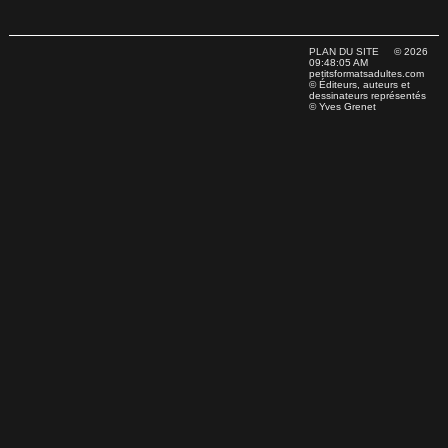
PLAN DU SITE
© 2026
09:48:05 AM
petitsformatsadultes.com
© Éditeurs, auteurs et
dessinateurs représentés
© Yves Grenet