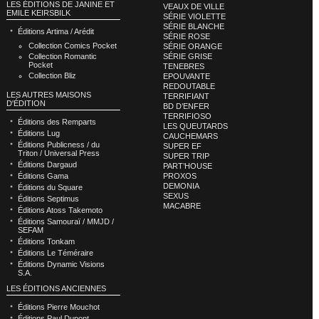
LES ÉDITIONS DE JANINE ET
VEAUX DE VILLE
EMILE KEIRSBILK
SÉRIE VIOLETTE
SÉRIE BLANCHE
Éditions Artima / Arédit
SÉRIE ROSE
Collection Comics Pocket
SÉRIE ORANGE
Collection Romantic
SÉRIE GRISE
Pocket
TENEBRES
Collection Bliz
EPOUVANTE
REDOUTABLE
LES AUTRES MAISONS
TERRIFIANT
D'ÉDITION
BD D’ENFER
TERRIFIOSO
Éditions des Remparts
LES QUEUTARDS
Éditions Lug
CAUCHEMARS
Éditions Publicness / du
SUPER EF
Triton / Universal Press
SUPER TRIP
Éditions Dargaud
PART’HOUSE
Éditions Gama
PROXOS
DEMONIA
Éditions du Square
SEXUS
Éditions Septimus
MACABRE
Éditions Atoss Takemoto
Éditions Samouraï / MMJD /
SEFAM
Éditions Tonkam
Éditions Le Téméraire
Éditions Dynamic Visions
S.A.
LES ÉDITIONS ANCIENNES
Éditions Pierre Mouchot
Éditions Paul Dupont