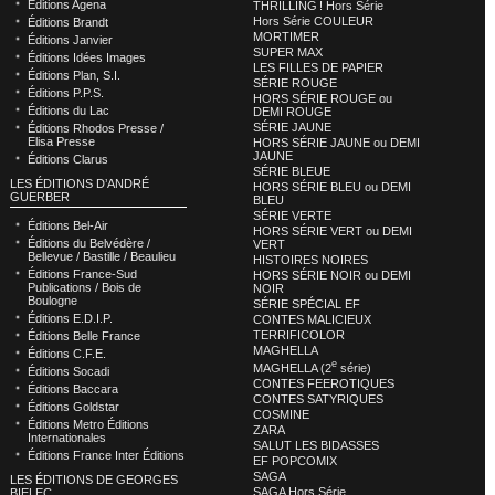
Éditions Agena
THRILLING ! Hors Série
Hors Série COULEUR
Éditions Brandt
MORTIMER
Éditions Janvier
SUPER MAX
Éditions Idées Images
LES FILLES DE PAPIER
Éditions Plan, S.I.
SÉRIE ROUGE
Éditions P.P.S.
HORS SÉRIE ROUGE ou
Éditions du Lac
DEMI ROUGE
SÉRIE JAUNE
Éditions Rhodos Presse /
Elisa Presse
HORS SÉRIE JAUNE ou DEMI
JAUNE
Éditions Clarus
SÉRIE BLEUE
LES ÉDITIONS D’ANDRÉ
HORS SÉRIE BLEU ou DEMI
GUERBER
BLEU
SÉRIE VERTE
Éditions Bel-Air
HORS SÉRIE VERT ou DEMI
Éditions du Belvédère /
VERT
Bellevue / Bastille / Beaulieu
HISTOIRES NOIRES
Éditions France-Sud
HORS SÉRIE NOIR ou DEMI
Publications / Bois de
NOIR
Boulogne
SÉRIE SPÉCIAL EF
Éditions E.D.I.P.
CONTES MALICIEUX
TERRIFICOLOR
Éditions Belle France
MAGHELLA
Éditions C.F.E.
e
MAGHELLA (2
série)
Éditions Socadi
CONTES FEEROTIQUES
Éditions Baccara
CONTES SATYRIQUES
Éditions Goldstar
COSMINE
Éditions Metro Éditions
ZARA
Internationales
SALUT LES BIDASSES
Éditions France Inter Éditions
EF POPCOMIX
SAGA
LES ÉDITIONS DE GEORGES
SAGA Hors Série
BIELEC