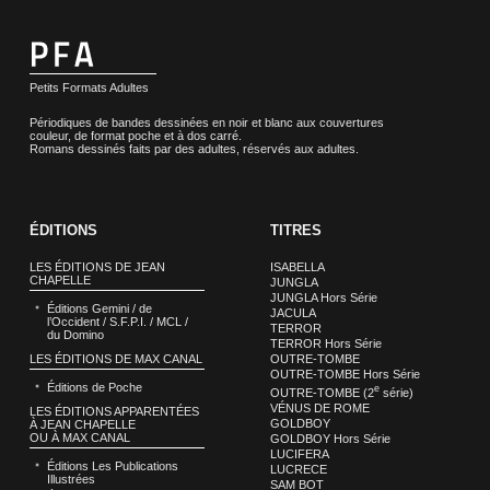
Petits Formats Adultes
Périodiques de bandes dessinées en noir et blanc aux couvertures
couleur, de format poche et à dos carré.
Romans dessinés faits par des adultes, réservés aux adultes.
ÉDITIONS
TITRES
LES ÉDITIONS DE JEAN
ISABELLA
CHAPELLE
JUNGLA
JUNGLA Hors Série
Éditions Gemini / de
JACULA
l’Occident / S.F.P.I. / MCL /
TERROR
du Domino
TERROR Hors Série
LES ÉDITIONS DE MAX CANAL
OUTRE-TOMBE
OUTRE-TOMBE Hors Série
Éditions de Poche
e
OUTRE-TOMBE (2
série)
VÉNUS DE ROME
LES ÉDITIONS APPARENTÉES
GOLDBOY
À JEAN CHAPELLE
OU À MAX CANAL
GOLDBOY Hors Série
LUCIFERA
Éditions Les Publications
LUCRECE
Illustrées
SAM BOT