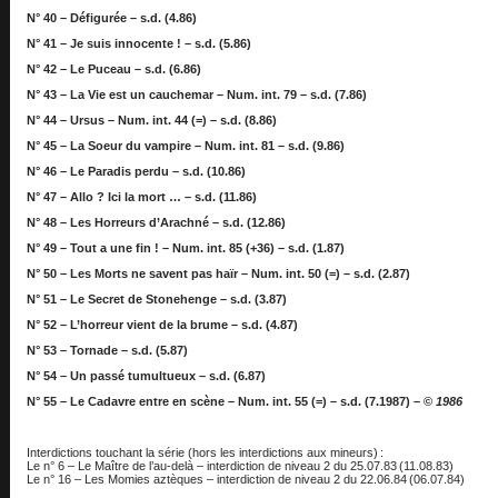
N° 40 – Défigurée – s.d. (4.86)
N° 41 – Je suis innocente ! – s.d. (5.86)
N° 42 – Le Puceau – s.d. (6.86)
N° 43 – La Vie est un cauchemar – Num. int. 79 – s.d. (7.86)
N° 44 – Ursus – Num. int. 44 (=) – s.d. (8.86)
N° 45 – La Soeur du vampire – Num. int. 81 – s.d. (9.86)
N° 46 – Le Paradis perdu – s.d. (10.86)
N° 47 – Allo ? Ici la mort … – s.d. (11.86)
N° 48 – Les Horreurs d’Arachné – s.d. (12.86)
N° 49 – Tout a une fin ! – Num. int. 85 (+36) – s.d. (1.87)
N° 50 – Les Morts ne savent pas haïr – Num. int. 50 (=) – s.d. (2.87)
N° 51 – Le Secret de Stonehenge – s.d. (3.87)
N° 52 – L’horreur vient de la brume – s.d. (4.87)
N° 53 – Tornade – s.d. (5.87)
N° 54 – Un passé tumultueux – s.d. (6.87)
N° 55 – Le Cadavre entre en scène – Num. int. 55 (=) – s.d. (7.1987) – ©
1986
Interdictions touchant la série (hors les interdictions aux mineurs) :
Le n° 6 – Le Maître de l’au-delà – interdiction de niveau 2 du 25.07.83 (11.08.83)
Le n° 16 – Les Momies aztèques – interdiction de niveau 2 du 22.06.84 (06.07.84)