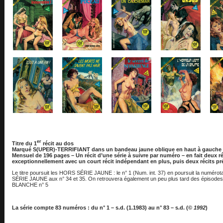
er
Titre du 1
récit au dos
Marqué S(UPER)-TERRIFIANT dans un bandeau jaune oblique en haut à gauche s
Mensuel de 196 pages – Un récit d’une série à suivre par numéro – en fait deux r
exceptionnellement avec un court récit indépendant en plus, puis deux récits pr
Le titre poursuit les HORS SÉRIE JAUNE : le n° 1 (Num. int. 37) en poursuit la numérota
SÉRIE JAUNE aux n° 34 et 35. On retrouvera également un peu plus tard des épisodes 
BLANCHE n° 5
La série compte 83 numéros : du n° 1 – s.d. (1.1983) au n° 83 – s.d. (©
1992
)