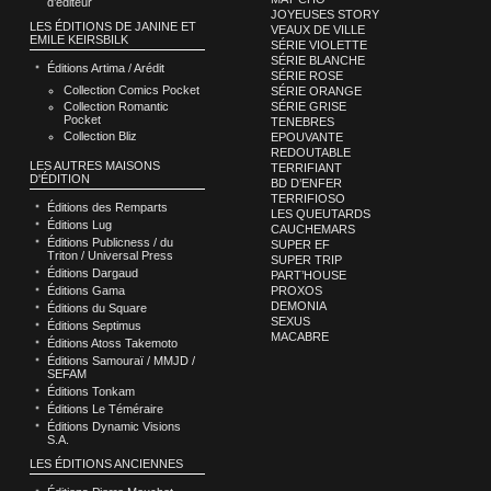
d’éditeur
JOYEUSES STORY
LES ÉDITIONS DE JANINE ET
VEAUX DE VILLE
EMILE KEIRSBILK
SÉRIE VIOLETTE
SÉRIE BLANCHE
Éditions Artima / Arédit
SÉRIE ROSE
Collection Comics Pocket
SÉRIE ORANGE
Collection Romantic
SÉRIE GRISE
Pocket
TENEBRES
Collection Bliz
EPOUVANTE
REDOUTABLE
LES AUTRES MAISONS
TERRIFIANT
D'ÉDITION
BD D’ENFER
TERRIFIOSO
Éditions des Remparts
LES QUEUTARDS
Éditions Lug
CAUCHEMARS
Éditions Publicness / du
SUPER EF
Triton / Universal Press
SUPER TRIP
Éditions Dargaud
PART’HOUSE
Éditions Gama
PROXOS
DEMONIA
Éditions du Square
SEXUS
Éditions Septimus
MACABRE
Éditions Atoss Takemoto
Éditions Samouraï / MMJD /
SEFAM
Éditions Tonkam
Éditions Le Téméraire
Éditions Dynamic Visions
S.A.
LES ÉDITIONS ANCIENNES