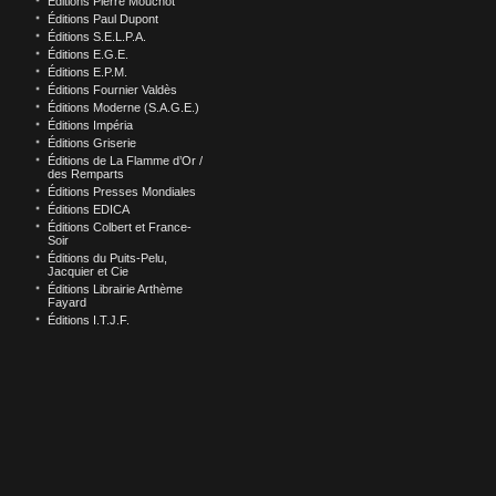
Éditions Pierre Mouchot
Éditions Paul Dupont
Éditions S.E.L.P.A.
Éditions E.G.E.
Éditions E.P.M.
Éditions Fournier Valdès
Éditions Moderne (S.A.G.E.)
Éditions Impéria
Éditions Griserie
Éditions de La Flamme d’Or /
des Remparts
Éditions Presses Mondiales
Éditions EDICA
Éditions Colbert et France-
Soir
Éditions du Puits-Pelu,
Jacquier et Cie
Éditions Librairie Arthème
Fayard
Éditions I.T.J.F.