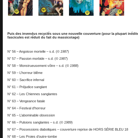
Puis des invendus recyclés sous une nouvelle couverture (pour la plupart inédite
fascicules est réduit du fait du massicotage)
N° 56 – Angoisse mortelle – s.d. (©
1987
)
N° 57 – Passion morbide – s.d. (©
1987
)
N° 58 – Monstrueusement vôtre – s.d. (©
1988
)
N° 59 – L’horreur blême
N° 60 – Sacrifice infernal
N° 61 – Préjudice sanglant
N° 62 – Les Chiennes sanglantes
N° 63 – Vengeance fatale
N° 64 – Festival d’horreur
N° 65 – L’abominable obsession
N° 66 – Pulsions sanglantes – s.d. (©
1989
)
N° 67 – Possessions diaboliques – couverture reprise de HORS SÉRIE BLEU 18
N° 68 – Les Proies d’outre-tombe