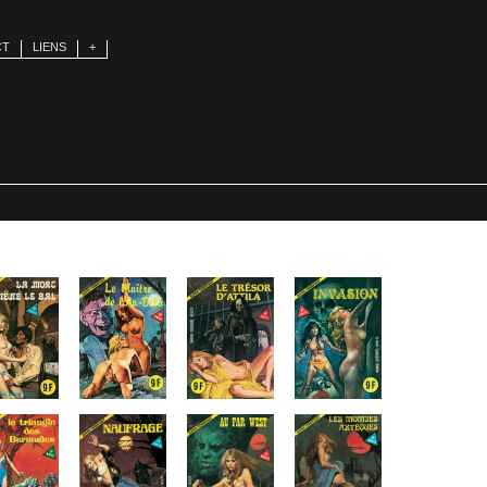
CT
LIENS
+