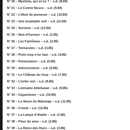
N° 20 – Mystéria, qui es-tu ? – s.d. (8.84)
N° 21 – Le Comte Nusco – s.d. (9.84)
N° 22 – L’élixir de jeunesse – s.d. (10.84)
N° 23 – Une insatiable soif – s.d. (11.84)
N° 24 – Survivre – s.d. (12.84)
N° 25 – Nuit d’horreur – s.d. (1.85)
N° 26 – Les Fantômes – s.d. (2.85)
N° 27 – Tentacules – s.d. (3.85)
N° 28 – Point trop n’en faut – s.d. (4.85)
N° 29 – Permutation – s.d. (5.85)
N° 30 – Arborescence – s.d. (6.85)
N° 31 – Le Château du loup – s.d. (7.85)
N° 32 – L’enfer vert – s.d. (8.85)
N° 33 – Lointaine Aldebaran – s.d. (9.85)
N° 34 – Gigantisme – s.d. (10.85)
N° 35 – La Veuve du Maharaja – s.d. (11.85)
N° 36 – Cristal – s.d. (12.85)
N° 37 – La Lampe d’Aladin – s.d. (1.86)
N° 38 – Fleur de sexe – s.d. (2.86)
N° 39 – La Reine des Huns – s.d. (3.86)