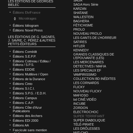
SAGA
LES ÉDITIONS DE GEORGES
SAGA Hors Série
BIELEC
KARZAN
Éditions ElviFrance
SHATANE
WALLESTEIN
Microtirages
BAGHERA
FÉTICHISME
Éditions Idéogram
PROLO
Éditions Novel Press
NOUVEAU PROLO
LES ÉDITIONS DE G. SAGNES,
LES GANTS DE L’HORREUR
J. SAVRE, C. PÉREZ & AUTRES
SATIRES
PETITS ÉDITEURS
HITLER
KENNEDY
Éditions Comédit
GRANDS CLASSIQUES DE
Éditions S.E.P.P.
L’EPOUVANTE (LES)
Éditions Cottreau / Edilau /
LES MERCENAIRES
Editora / S.P.S.
DETECTIVES / MAFIA
Éditions EDDIE
LES SPECIAUX EF
Éditions Multilove / Open
VAMPIRISSIMO
COLLECTION BD INÉDITES
Éditions de la Durance
LES CORNARDS
Éditions Cinto
FLICKY
Éditions S.I.C.I.
NOUVEAU FLICKY
Éditions S.P.G. / E.D.H.
MAFIOSO
Éditions Campus
bd CINÉ.VIDÉO
Éditions C.A.P.
INCUBE
Éditions Côte d’Azur
ZORDON
Publications
ELECTROCHOC
Éditions des Archers
SUPER TERRIFIANT
SUPER DIABOLIQUE
Éditions EDI 2000
TÉLÉ-PIRATE
Éditions AA
LES DRÔLESSES
Fascicule sans mention
MAT-CHO