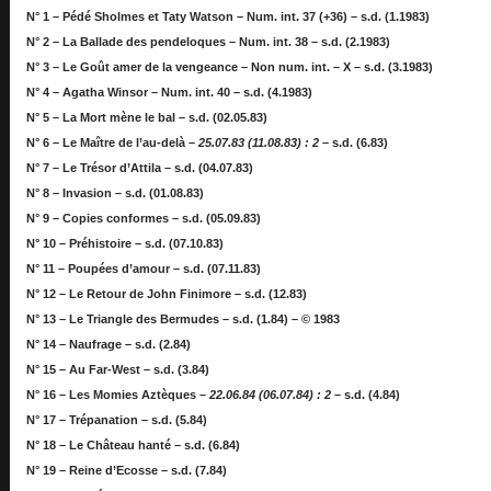
N° 1 – Pédé Sholmes et Taty Watson – Num. int. 37 (+36) – s.d. (1.1983)
N° 2 – La Ballade des pendeloques – Num. int. 38 – s.d. (2.1983)
N° 3 – Le Goût amer de la vengeance – Non num. int. – X – s.d. (3.1983)
N° 4 – Agatha Winsor – Num. int. 40 – s.d. (4.1983)
N° 5 – La Mort mène le bal – s.d. (02.05.83)
N° 6 – Le Maître de l’au-delà –
25.07.83 (11.08.83) : 2
– s.d. (6.83)
N° 7 – Le Trésor d’Attila – s.d. (04.07.83)
N° 8 – Invasion – s.d. (01.08.83)
N° 9 – Copies conformes – s.d. (05.09.83)
N° 10 – Préhistoire – s.d. (07.10.83)
N° 11 – Poupées d’amour – s.d. (07.11.83)
N° 12 – Le Retour de John Finimore – s.d. (12.83)
N° 13 – Le Triangle des Bermudes – s.d. (1.84) – © 1983
N° 14 – Naufrage – s.d. (2.84)
N° 15 – Au Far-West – s.d. (3.84)
N° 16 – Les Momies Aztèques –
22.06.84 (06.07.84) : 2
– s.d. (4.84)
N° 17 – Trépanation – s.d. (5.84)
N° 18 – Le Château hanté – s.d. (6.84)
N° 19 – Reine d’Ecosse – s.d. (7.84)