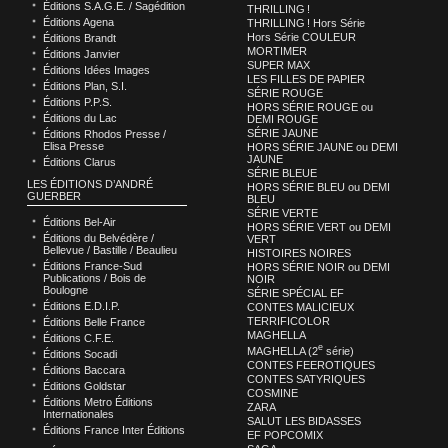
Éditions S.A.G.E. / Sagédition
THRILLING !
Éditions Agena
THRILLING ! Hors Série
Hors Série COULEUR
Éditions Brandt
MORTIMER
Éditions Janvier
SUPER MAX
Éditions Idées Images
LES FILLES DE PAPIER
Éditions Plan, S.I.
SÉRIE ROUGE
Éditions P.P.S.
HORS SÉRIE ROUGE ou
Éditions du Lac
DEMI ROUGE
SÉRIE JAUNE
Éditions Rhodos Presse /
Elisa Presse
HORS SÉRIE JAUNE ou DEMI
JAUNE
Éditions Clarus
SÉRIE BLEUE
LES ÉDITIONS D’ANDRÉ
HORS SÉRIE BLEU ou DEMI
GUERBER
BLEU
SÉRIE VERTE
Éditions Bel-Air
HORS SÉRIE VERT ou DEMI
Éditions du Belvédère /
VERT
Bellevue / Bastille / Beaulieu
HISTOIRES NOIRES
Éditions France-Sud
HORS SÉRIE NOIR ou DEMI
Publications / Bois de
NOIR
Boulogne
SÉRIE SPÉCIAL EF
Éditions E.D.I.P.
CONTES MALICIEUX
TERRIFICOLOR
Éditions Belle France
MAGHELLA
Éditions C.F.E.
e
MAGHELLA (2
série)
Éditions Socadi
CONTES FEEROTIQUES
Éditions Baccara
CONTES SATYRIQUES
Éditions Goldstar
COSMINE
Éditions Metro Éditions
ZARA
Internationales
SALUT LES BIDASSES
Éditions France Inter Éditions
EF POPCOMIX