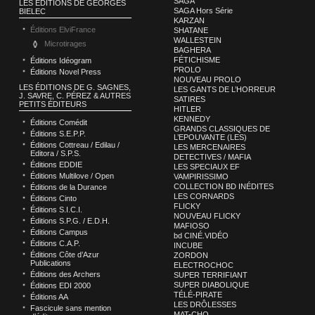
SAGA
LES ÉDITIONS DE GEORGES
SAGA Hors Série
BIELEC
KARZAN
Éditions ElviFrance
SHATANE
WALLESTEIN
Microtirages
BAGHERA
FÉTICHISME
Éditions Idéogram
PROLO
Éditions Novel Press
NOUVEAU PROLO
LES ÉDITIONS DE G. SAGNES,
LES GANTS DE L’HORREUR
J. SAVRE, C. PÉREZ & AUTRES
SATIRES
PETITS ÉDITEURS
HITLER
KENNEDY
Éditions Comédit
GRANDS CLASSIQUES DE
Éditions S.E.P.P.
L’EPOUVANTE (LES)
Éditions Cottreau / Edilau /
LES MERCENAIRES
Editora / S.P.S.
DETECTIVES / MAFIA
Éditions EDDIE
LES SPECIAUX EF
Éditions Multilove / Open
VAMPIRISSIMO
COLLECTION BD INÉDITES
Éditions de la Durance
LES CORNARDS
Éditions Cinto
FLICKY
Éditions S.I.C.I.
NOUVEAU FLICKY
Éditions S.P.G. / E.D.H.
MAFIOSO
Éditions Campus
bd CINÉ.VIDÉO
Éditions C.A.P.
INCUBE
Éditions Côte d’Azur
ZORDON
Publications
ELECTROCHOC
Éditions des Archers
SUPER TERRIFIANT
SUPER DIABOLIQUE
Éditions EDI 2000
TÉLÉ-PIRATE
Éditions AA
LES DRÔLESSES
Fascicule sans mention
MAT-CHO