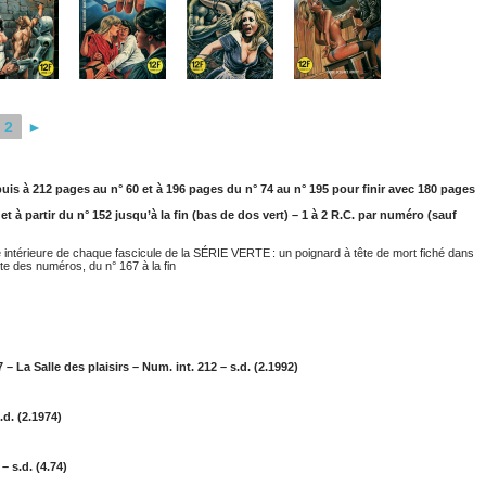
2
►
is à 212 pages au n° 60 et à 196 pages du n° 74 au n° 195 pour finir avec 180 pages
 à partir du n° 152 jusqu’à la fin (bas de dos vert) – 1 à 2 R.C. par numéro (sauf
 intérieure de chaque fascicule de la SÉRIE VERTE : un poignard à tête de mort fiché dans
e des numéros, du n° 167 à la fin
 La Salle des plaisirs – Num. int. 212 – s.d. (2.1992)
.d. (2.1974)
– s.d. (4.74)