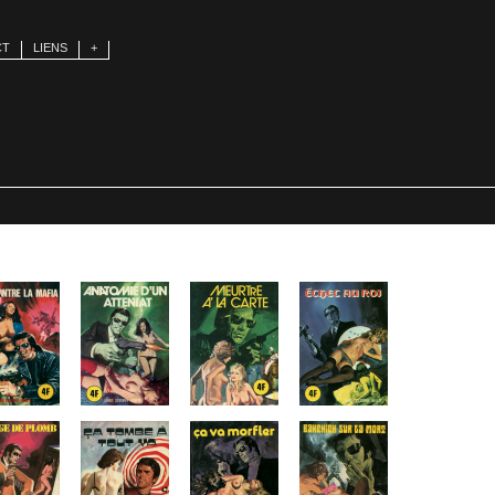
CT
LIENS
+