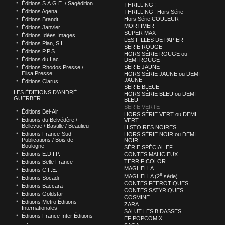
Éditions S.A.G.E. / Sagédition
THRILLING !
Éditions Agena
THRILLING ! Hors Série
Hors Série COULEUR
Éditions Brandt
MORTIMER
Éditions Janvier
SUPER MAX
Éditions Idées Images
LES FILLES DE PAPIER
Éditions Plan, S.I.
SÉRIE ROUGE
Éditions P.P.S.
HORS SÉRIE ROUGE ou
Éditions du Lac
DEMI ROUGE
SÉRIE JAUNE
Éditions Rhodos Presse /
Elisa Presse
HORS SÉRIE JAUNE ou DEMI
JAUNE
Éditions Clarus
SÉRIE BLEUE
LES ÉDITIONS D’ANDRÉ
HORS SÉRIE BLEU ou DEMI
GUERBER
BLEU
SÉRIE VERTE
Éditions Bel-Air
HORS SÉRIE VERT ou DEMI
Éditions du Belvédère /
VERT
Bellevue / Bastille / Beaulieu
HISTOIRES NOIRES
Éditions France-Sud
HORS SÉRIE NOIR ou DEMI
Publications / Bois de
NOIR
Boulogne
SÉRIE SPÉCIAL EF
Éditions E.D.I.P.
CONTES MALICIEUX
TERRIFICOLOR
Éditions Belle France
MAGHELLA
Éditions C.F.E.
e
MAGHELLA (2
série)
Éditions Socadi
CONTES FEEROTIQUES
Éditions Baccara
CONTES SATYRIQUES
Éditions Goldstar
COSMINE
Éditions Metro Éditions
ZARA
Internationales
SALUT LES BIDASSES
Éditions France Inter Éditions
EF POPCOMIX