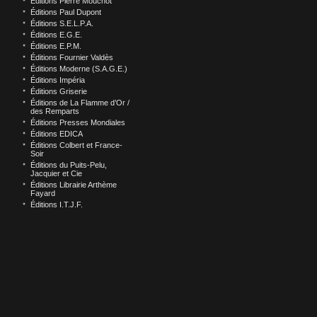
Éditions Pierre Mouchot
Éditions Paul Dupont
Éditions S.E.L.P.A.
Éditions E.G.E.
Éditions E.P.M.
Éditions Fournier Valdès
Éditions Moderne (S.A.G.E.)
Éditions Impéria
Éditions Griserie
Éditions de La Flamme d’Or /
des Remparts
Éditions Presses Mondiales
Éditions EDICA
Éditions Colbert et France-
Soir
Éditions du Puits-Pelu,
Jacquier et Cie
Éditions Librairie Arthème
Fayard
Éditions I.T.J.F.