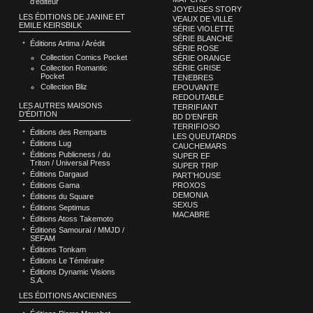
d’éditeur
JOYEUSES STORY
LES ÉDITIONS DE JANINE ET
VEAUX DE VILLE
EMILE KEIRSBILK
SÉRIE VIOLETTE
SÉRIE BLANCHE
Éditions Artima / Arédit
SÉRIE ROSE
Collection Comics Pocket
SÉRIE ORANGE
Collection Romantic
SÉRIE GRISE
Pocket
TENEBRES
Collection Bliz
EPOUVANTE
REDOUTABLE
LES AUTRES MAISONS
TERRIFIANT
D'ÉDITION
BD D’ENFER
TERRIFIOSO
Éditions des Remparts
LES QUEUTARDS
Éditions Lug
CAUCHEMARS
Éditions Publicness / du
SUPER EF
Triton / Universal Press
SUPER TRIP
Éditions Dargaud
PART’HOUSE
Éditions Gama
PROXOS
DEMONIA
Éditions du Square
SEXUS
Éditions Septimus
MACABRE
Éditions Atoss Takemoto
Éditions Samouraï / MMJD /
SEFAM
Éditions Tonkam
Éditions Le Téméraire
Éditions Dynamic Visions
S.A.
LES ÉDITIONS ANCIENNES