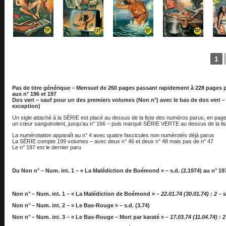
1
Pas de titre générique – Mensuel de 260 pages passant rapidement à 228 pages pu
aux n° 196 et 197
Dos vert – sauf pour un des premiers volumes (Non n°) avec le bas de dos vert – et
exception)
Un sigle attaché à la SÉRIE est placé au dessus de la liste des numéros parus, en page
un cœur sanguinolent, jusqu’au n° 166 – puis marqué SÉRIE VERTE au dessus de la list
La numérotation apparaît au n° 4 avec quatre fascicules non numérotés déjà parus
La SÉRIE compte 199 volumes – avec deux n° 46 et deux n° 48 mais pas de n° 47
Le n° 197 est le dernier paru
Du Non n° – Num. int. 1 – « La Malédiction de Boémond » – s.d. (2.1974) au n° 197 –
Non n° – Num. int. 1 – « La Malédiction de Boémond » –
22.01.74 (30.01.74) : 2
– s
Non n° – Num. int. 2 – « Le Bas-Rouge » – s.d. (3.74)
Non n° – Num. int. 3 – « Le Bas-Rouge – Mort par karaté » –
17.03.74 (11.04.74) : 2