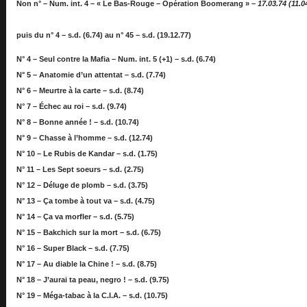
Non n° – Num. int. 4 – « Le Bas-Rouge – Opération Boomerang » –
17.03.74 (11.04
puis du n° 4 – s.d. (6.74) au n° 45 – s.d. (19.12.77)
N° 4 – Seul contre la Mafia – Num. int. 5 (+1) – s.d. (6.74)
N° 5 – Anatomie d’un attentat – s.d. (7.74)
N° 6 – Meurtre à la carte – s.d. (8.74)
N° 7 – Échec au roi – s.d. (9.74)
N° 8 – Bonne année ! – s.d. (10.74)
N° 9 – Chasse à l’homme – s.d. (12.74)
N° 10 – Le Rubis de Kandar – s.d. (1.75)
N° 11 – Les Sept soeurs – s.d. (2.75)
N° 12 – Déluge de plomb – s.d. (3.75)
N° 13 – Ça tombe à tout va – s.d. (4.75)
N° 14 – Ça va morfler – s.d. (5.75)
N° 15 – Bakchich sur la mort – s.d. (6.75)
N° 16 – Super Black – s.d. (7.75)
N° 17 – Au diable la Chine ! – s.d. (8.75)
N° 18 – J’aurai ta peau, negro ! – s.d. (9.75)
N° 19 – Méga-tabac à la C.I.A. – s.d. (10.75)