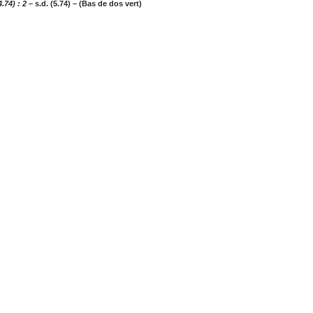
.74) : 2
– s.d. (5.74) – (Bas de dos vert)