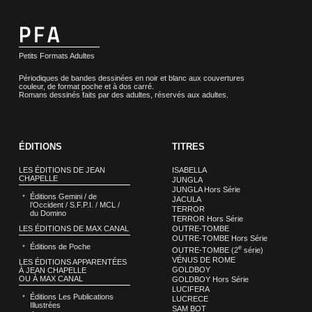
Petits Formats Adultes
Périodiques de bandes dessinées en noir et blanc aux couvertures
couleur, de format poche et à dos carré.
Romans dessinés faits par des adultes, réservés aux adultes.
ÉDITIONS
TITRES
LES ÉDITIONS DE JEAN
ISABELLA
CHAPELLE
JUNGLA
JUNGLA Hors Série
Éditions Gemini / de
JACULA
l’Occident / S.F.P.I. / MCL /
TERROR
du Domino
TERROR Hors Série
LES ÉDITIONS DE MAX CANAL
OUTRE-TOMBE
OUTRE-TOMBE Hors Série
Éditions de Poche
e
OUTRE-TOMBE (2
série)
VÉNUS DE ROME
LES ÉDITIONS APPARENTÉES
GOLDBOY
À JEAN CHAPELLE
OU À MAX CANAL
GOLDBOY Hors Série
LUCIFERA
Éditions Les Publications
LUCRECE
Illustrées
SAM BOT