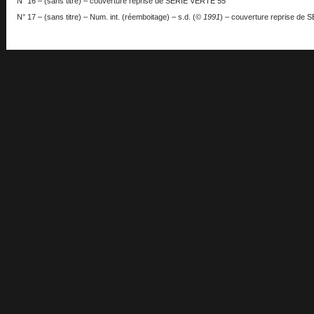
N° 16 – (sans titre) – couverture reprise de SÉRIE VERTE 55
N° 17 – (sans titre) – Num. int. (réemboitage) – s.d. (©
1991
) – couverture reprise de