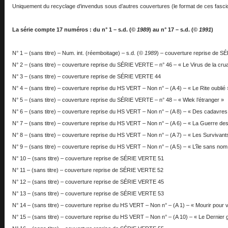
Uniquement du recyclage d’invendus sous d’autres couvertures (le format de ces fascicu
La série compte 17 numéros : du n° 1 – s.d. (©
1989
) au n° 17 – s.d. (©
1991
)
N° 1 – (sans titre) – Num. int. (réemboitage) – s.d. (©
1989
) – couverture reprise de 
N° 2 – (sans titre) – couverture reprise du SÉRIE VERTE – n° 46 – « Le Virus de la cru
N° 3 – (sans titre) – couverture reprise de SÉRIE VERTE 44
N° 4 – (sans titre) – couverture reprise du HS VERT – Non n° – (A 4) – « Le Rite oublié 
N° 5 – (sans titre) – couverture reprise du SÉRIE VERTE – n° 48 – « Wlek l’étranger »
N° 6 – (sans titre) – couverture reprise du HS VERT – Non n° – (A 8) – « Des cadavres
N° 7 – (sans titre) – couverture reprise du HS VERT – Non n° – (A 6) – « La Guerre de
N° 8 – (sans titre) – couverture reprise du HS VERT – Non n° – (A 7) – « Les Survivant
N° 9 – (sans titre) – couverture reprise du HS VERT – Non n° – (A 5) – « L’île sans nom
N° 10 – (sans titre) – couverture reprise de SÉRIE VERTE 51
N° 11 – (sans titre) – couverture reprise de SÉRIE VERTE 52
N° 12 – (sans titre) – couverture reprise de SÉRIE VERTE 45
N° 13 – (sans titre) – couverture reprise de SÉRIE VERTE 53
N° 14 – (sans titre) – couverture reprise du HS VERT – Non n° – (A 1) – « Mourir pour v
N° 15 – (sans titre) – couverture reprise du HS VERT – Non n° – (A 10) – « Le Dernier g