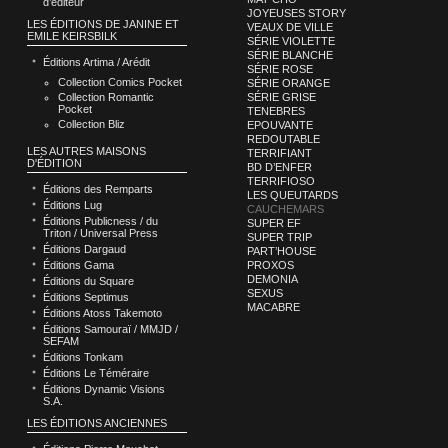
d’éditeur
JOYEUSES STORY
LES ÉDITIONS DE JANINE ET
VEAUX DE VILLE
EMILE KEIRSBILK
SÉRIE VIOLETTE
SÉRIE BLANCHE
Éditions Artima / Arédit
SÉRIE ROSE
Collection Comics Pocket
SÉRIE ORANGE
Collection Romantic
SÉRIE GRISE
Pocket
TENEBRES
Collection Bliz
EPOUVANTE
REDOUTABLE
LES AUTRES MAISONS
TERRIFIANT
D'ÉDITION
BD D’ENFER
TERRIFIOSO
Éditions des Remparts
LES QUEUTARDS
Éditions Lug
CAUCHEMARS
Éditions Publicness / du
SUPER EF
Triton / Universal Press
SUPER TRIP
Éditions Dargaud
PART’HOUSE
Éditions Gama
PROXOS
DEMONIA
Éditions du Square
SEXUS
Éditions Septimus
MACABRE
Éditions Atoss Takemoto
Éditions Samouraï / MMJD /
SEFAM
Éditions Tonkam
Éditions Le Téméraire
Éditions Dynamic Visions
S.A.
LES ÉDITIONS ANCIENNES