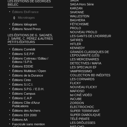
SAGA
LES ÉDITIONS DE GEORGES
SAGA Hors Série
BIELEC
KARZAN
Éditions ElviFrance
SHATANE
WALLESTEIN
Microtirages
BAGHERA
FÉTICHISME
Éditions Idéogram
PROLO
Éditions Novel Press
NOUVEAU PROLO
LES ÉDITIONS DE G. SAGNES,
LES GANTS DE L’HORREUR
J. SAVRE, C. PÉREZ & AUTRES
SATIRES
PETITS ÉDITEURS
HITLER
KENNEDY
Éditions Comédit
GRANDS CLASSIQUES DE
Éditions S.E.P.P.
L’EPOUVANTE (LES)
Éditions Cottreau / Edilau /
LES MERCENAIRES
Editora / S.P.S.
DETECTIVES / MAFIA
Éditions EDDIE
LES SPECIAUX EF
Éditions Multilove / Open
VAMPIRISSIMO
COLLECTION BD INÉDITES
Éditions de la Durance
LES CORNARDS
Éditions Cinto
FLICKY
Éditions S.I.C.I.
NOUVEAU FLICKY
Éditions S.P.G. / E.D.H.
MAFIOSO
Éditions Campus
bd CINÉ.VIDÉO
Éditions C.A.P.
INCUBE
Éditions Côte d’Azur
ZORDON
Publications
ELECTROCHOC
Éditions des Archers
SUPER TERRIFIANT
SUPER DIABOLIQUE
Éditions EDI 2000
TÉLÉ-PIRATE
Éditions AA
LES DRÔLESSES
Fascicule sans mention
MAT-CHO