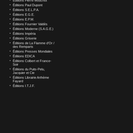
Éditions Pierre Mouchot
Éditions Paul Dupont
Éditions S.E.L.P.A.
Éditions E.G.E.
Éditions E.P.M.
Éditions Fournier Valdès
Éditions Moderne (S.A.G.E.)
Éditions Impéria
Éditions Griserie
Éditions de La Flamme d’Or /
des Remparts
Éditions Presses Mondiales
Éditions EDICA
Éditions Colbert et France-
Soir
Éditions du Puits-Pelu,
Jacquier et Cie
Éditions Librairie Arthème
Fayard
Éditions I.T.J.F.