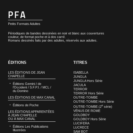
Petits Formats Adultes
Périodiques de bandes dessinées en noir et blanc aux couvertures
couleur, de format poche et à dos carré.
Romans dessinés faits par des adultes, réservés aux adultes.
ÉDITIONS
TITRES
LES ÉDITIONS DE JEAN
ISABELLA
CHAPELLE
JUNGLA
JUNGLA Hors Série
Éditions Gemini / de
JACULA
l’Occident / S.F.P.I. / MCL /
TERROR
du Domino
TERROR Hors Série
LES ÉDITIONS DE MAX CANAL
OUTRE-TOMBE
OUTRE-TOMBE Hors Série
Éditions de Poche
e
OUTRE-TOMBE (2
série)
VÉNUS DE ROME
LES ÉDITIONS APPARENTÉES
GOLDBOY
À JEAN CHAPELLE
OU À MAX CANAL
GOLDBOY Hors Série
LUCIFERA
Éditions Les Publications
LUCRECE
Illustrées
SAM BOT