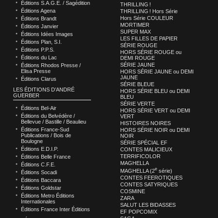
Éditions S.A.G.E. / Sagédition
THRILLING !
Éditions Agena
THRILLING ! Hors Série
Hors Série COULEUR
Éditions Brandt
MORTIMER
Éditions Janvier
SUPER MAX
Éditions Idées Images
LES FILLES DE PAPIER
Éditions Plan, S.I.
SÉRIE ROUGE
Éditions P.P.S.
HORS SÉRIE ROUGE ou
Éditions du Lac
DEMI ROUGE
SÉRIE JAUNE
Éditions Rhodos Presse /
Elisa Presse
HORS SÉRIE JAUNE ou DEMI
JAUNE
Éditions Clarus
SÉRIE BLEUE
LES ÉDITIONS D’ANDRÉ
HORS SÉRIE BLEU ou DEMI
GUERBER
BLEU
SÉRIE VERTE
Éditions Bel-Air
HORS SÉRIE VERT ou DEMI
Éditions du Belvédère /
VERT
Bellevue / Bastille / Beaulieu
HISTOIRES NOIRES
Éditions France-Sud
HORS SÉRIE NOIR ou DEMI
Publications / Bois de
NOIR
Boulogne
SÉRIE SPÉCIAL EF
Éditions E.D.I.P.
CONTES MALICIEUX
TERRIFICOLOR
Éditions Belle France
MAGHELLA
Éditions C.F.E.
e
MAGHELLA (2
série)
Éditions Socadi
CONTES FEEROTIQUES
Éditions Baccara
CONTES SATYRIQUES
Éditions Goldstar
COSMINE
Éditions Metro Éditions
ZARA
Internationales
SALUT LES BIDASSES
Éditions France Inter Éditions
EF POPCOMIX