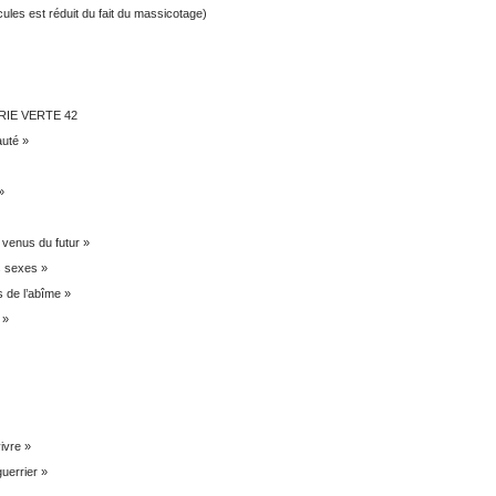
les est réduit du fait du massicotage)
SÉRIE VERTE 42
auté »
»
 venus du futur »
s sexes »
s de l’abîme »
 »
ivre »
uerrier »