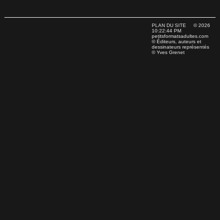
PLAN DU SITE
© 2026
10:22:44 PM
petitsformatsadultes.com
© Éditeurs, auteurs et
dessinateurs représentés
© Yves Grenet