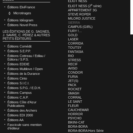
ELIOT NESS
e
ELIOT NESS (2
série)
Éditions ElviFrance
APPARTEMENT 3G
Microtirages
STEVE ROPER
MILORD JUSTICE
Éditions Idéogram
SIERRA
Éditions Novel Press
CAMPUS (GIRL)
FURY !…
LES ÉDITIONS DE G. SAGNES,
GOLD
J. SAVRE, C. PÉREZ & AUTRES
PETITS ÉDITEURS
LASER
CORRIDA
Éditions Comédit
TOUTSY
Éditions S.E.P.P.
FANTASIA
RIO
Éditions Cottreau / Edilau /
Editora / S.P.S.
STRESS
RECIF
Éditions EDDIE
AVISO
Éditions Multilove / Open
CONDOR
Éditions de la Durance
FURIA
Éditions Cinto
JET(S)
Éditions S.I.C.I.
PACK
Éditions S.P.G. / E.D.H.
ROCKET
Éditions Campus
SMASH
CORRAL
Éditions C.A.P.
LE SAINT
Éditions Côte d’Azur
FLEUR
Publications
CAUCHEMAR
Éditions des Archers
HORROR
Éditions EDI 2000
PSYCHO
Éditions AA
BIKINI-CAT
Fascicule sans mention
BORA-BORA
d’éditeur
BORA-BORA Hors Série