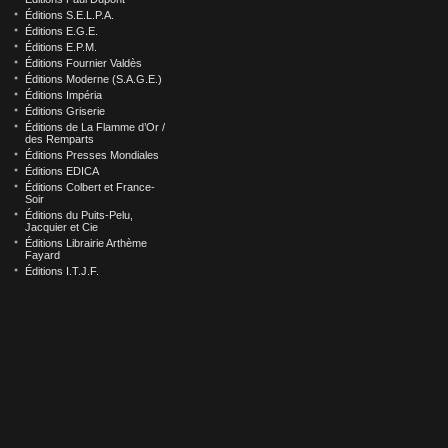
Éditions S.E.L.P.A.
Éditions E.G.E.
Éditions E.P.M.
Éditions Fournier Valdès
Éditions Moderne (S.A.G.E.)
Éditions Impéria
Éditions Griserie
Éditions de La Flamme d’Or /
des Remparts
Éditions Presses Mondiales
Éditions EDICA
Éditions Colbert et France-
Soir
Éditions du Puits-Pelu,
Jacquier et Cie
Éditions Librairie Arthème
Fayard
Éditions I.T.J.F.