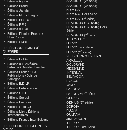
ZAKIMORT (2
série)
Éditions Agena
e
ZAKIMORT (3
série)
Éditions Brandt
KRIMINAL
Éditions Janvier
KRIMINAL Hors Série
Éditions Idées Images
e
KRIMINAL (2
série)
Éditions Plan, S.I.
DEMONIAK (SATANIK)
Éditions P.P.S.
DEMONIAK (SATANIK) Hors
Éditions du Lac
Série
Éditions Rhodos Presse /
e
DÉMONIAK (2
série)
Elisa Presse
TEDDY BOY
Éditions Clarus
LUCKY
LUCKY Hors Série
LES ÉDITIONS D’ANDRÉ
e
GUERBER
LUCKY (2
série)
SELECTION WESTERN
Éditions Bel-Air
ARABELLE
Éditions du Belvédère /
GOLDRAKE
Bellevue / Bastille / Beaulieu
MESSALINE
Éditions France-Sud
INFERNAL
Publications / Bois de
BELFAGOR
Boulogne
ROCCO
Éditions E.D.I.P.
VAMP
Éditions Belle France
LA LOUVE
e
Éditions C.F.E.
LA LOUVE (2
série)
Éditions Socadi
GENIUS
e
Éditions Baccara
GENIUS (2
série)
BORGIA
Éditions Goldstar
FULVIA
Éditions Metro Éditions
OULRAM
Internationales
JIM FAUCON
Éditions France Inter Éditions
TIP TOP
LES ÉDITIONS DE GEORGES
TIP TOP Hors Série
BIELEC