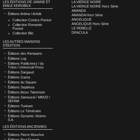
LA VIERGE NOIRE
LES ÉDITIONS DE JANINE ET
EMILE KEIRSBILK
LA VIERGE NOIRE Hors Série
AMANDA
Éditions Artima / Arédit
AMANDA Hors Série
ANGELIQUE
Collection Comics Pocket
ANGELIQUE Hors Série
Collection Romantic
LE REBELLE
Pocket
DRACULA
Collection Bliz
LES AUTRES MAISONS
D'ÉDITION
Éditions des Remparts
Éditions Lug
Éditions Publicness / du
Triton / Universal Press
Éditions Dargaud
Éditions Gama
Éditions du Square
Éditions Septimus
Éditions Atoss Takemoto
Éditions Samouraï / MMJD /
SEFAM
Éditions Tonkam
Éditions Le Téméraire
Éditions Dynamic Visions
S.A.
LES ÉDITIONS ANCIENNES
Éditions Pierre Mouchot
Éditions Paul Dupont