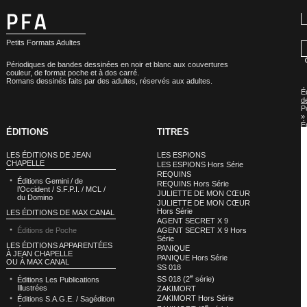
Petits Formats Adultes
Périodiques de bandes dessinées en noir et blanc aux couvertures
couleur, de format poche et à dos carré.
Romans dessinés faits par des adultes, réservés aux adultes.
É
d
P
»
É
ÉDITIONS
TITRES
d
P
:
LES ÉDITIONS DE JEAN
LES ESPIONS
S
CHAPELLE
LES ESPIONS Hors Série
REQUINS
Éditions Gemini / de
REQUINS Hors Série
l’Occident / S.F.P.I. / MCL /
JULIETTE DE MON CŒUR
du Domino
JULIETTE DE MON CŒUR
Hors Série
LES ÉDITIONS DE MAX CANAL
AGENT SECRET X 9
Éditions de Poche
AGENT SECRET X 9 Hors
Série
LES ÉDITIONS APPARENTÉES
PANIQUE
À JEAN CHAPELLE
PANIQUE Hors Série
OU À MAX CANAL
SS 018
e
SS 018 (2
série)
Éditions Les Publications
Illustrées
ZAKIMORT
ZAKIMORT Hors Série
Éditions S.A.G.E. / Sagédition
e