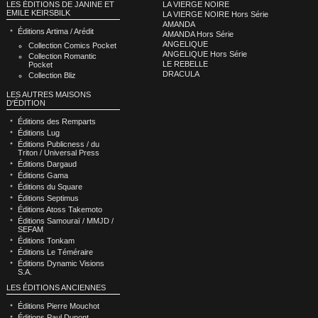
LA VIERGE NOIRE
LES ÉDITIONS DE JANINE ET
EMILE KEIRSBILK
LA VIERGE NOIRE Hors Série
AMANDA
Éditions Artima / Arédit
AMANDA Hors Série
ANGELIQUE
Collection Comics Pocket
ANGELIQUE Hors Série
Collection Romantic
LE REBELLE
Pocket
DRACULA
Collection Bliz
LES AUTRES MAISONS
D'ÉDITION
Éditions des Remparts
Éditions Lug
Éditions Publicness / du
Triton / Universal Press
Éditions Dargaud
Éditions Gama
Éditions du Square
Éditions Septimus
Éditions Atoss Takemoto
Éditions Samouraï / MMJD /
SEFAM
Éditions Tonkam
Éditions Le Téméraire
Éditions Dynamic Visions
S.A.
LES ÉDITIONS ANCIENNES
Éditions Pierre Mouchot
Éditions Paul Dupont