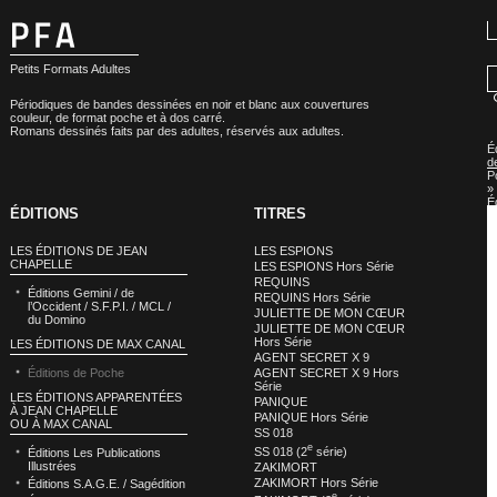
Petits Formats Adultes
Périodiques de bandes dessinées en noir et blanc aux couvertures
couleur, de format poche et à dos carré.
Romans dessinés faits par des adultes, réservés aux adultes.
É
d
P
»
É
ÉDITIONS
TITRES
d
P
:
LES ÉDITIONS DE JEAN
LES ESPIONS
R
CHAPELLE
LES ESPIONS Hors Série
REQUINS
Éditions Gemini / de
REQUINS Hors Série
l’Occident / S.F.P.I. / MCL /
JULIETTE DE MON CŒUR
du Domino
JULIETTE DE MON CŒUR
Hors Série
LES ÉDITIONS DE MAX CANAL
AGENT SECRET X 9
Éditions de Poche
AGENT SECRET X 9 Hors
Série
LES ÉDITIONS APPARENTÉES
PANIQUE
À JEAN CHAPELLE
PANIQUE Hors Série
OU À MAX CANAL
SS 018
e
SS 018 (2
série)
Éditions Les Publications
Illustrées
ZAKIMORT
ZAKIMORT Hors Série
Éditions S.A.G.E. / Sagédition
e