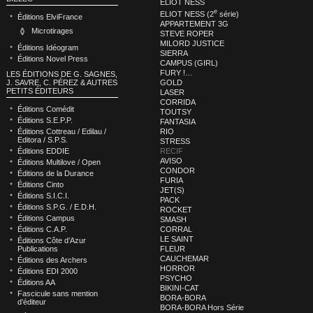
ELIOT NESS
e
ELIOT NESS (2
série)
Éditions ElviFrance
APPARTEMENT 3G
Microtirages
STEVE ROPER
MILORD JUSTICE
Éditions Idéogram
SIERRA
Éditions Novel Press
CAMPUS (GIRL)
FURY !…
LES ÉDITIONS DE G. SAGNES,
GOLD
J. SAVRE, C. PÉREZ & AUTRES
PETITS ÉDITEURS
LASER
CORRIDA
Éditions Comédit
TOUTSY
Éditions S.E.P.P.
FANTASIA
RIO
Éditions Cottreau / Edilau /
Editora / S.P.S.
STRESS
RECIF
Éditions EDDIE
AVISO
Éditions Multilove / Open
CONDOR
Éditions de la Durance
FURIA
Éditions Cinto
JET(S)
Éditions S.I.C.I.
PACK
Éditions S.P.G. / E.D.H.
ROCKET
Éditions Campus
SMASH
CORRAL
Éditions C.A.P.
LE SAINT
Éditions Côte d’Azur
FLEUR
Publications
CAUCHEMAR
Éditions des Archers
HORROR
Éditions EDI 2000
PSYCHO
Éditions AA
BIKINI-CAT
Fascicule sans mention
BORA-BORA
d’éditeur
BORA-BORA Hors Série