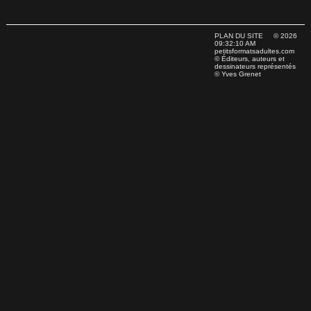
PLAN DU SITE
© 2026
09:32:10 AM
petitsformatsadultes.com
© Éditeurs, auteurs et
dessinateurs représentés
© Yves Grenet