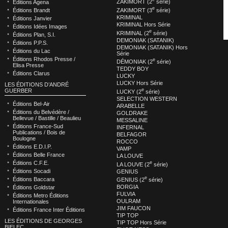
ZAKIMORT (2
série)
Éditions Agena
e
ZAKIMORT (3
série)
Éditions Brandt
KRIMINAL
Éditions Janvier
KRIMINAL Hors Série
Éditions Idées Images
e
KRIMINAL (2
série)
Éditions Plan, S.I.
DEMONIAK (SATANIK)
Éditions P.P.S.
DEMONIAK (SATANIK) Hors
Éditions du Lac
Série
Éditions Rhodos Presse /
e
DÉMONIAK (2
série)
Elisa Presse
TEDDY BOY
Éditions Clarus
LUCKY
LUCKY Hors Série
LES ÉDITIONS D’ANDRÉ
e
GUERBER
LUCKY (2
série)
SELECTION WESTERN
Éditions Bel-Air
ARABELLE
Éditions du Belvédère /
GOLDRAKE
Bellevue / Bastille / Beaulieu
MESSALINE
Éditions France-Sud
INFERNAL
Publications / Bois de
BELFAGOR
Boulogne
ROCCO
Éditions E.D.I.P.
VAMP
Éditions Belle France
LA LOUVE
e
Éditions C.F.E.
LA LOUVE (2
série)
Éditions Socadi
GENIUS
e
Éditions Baccara
GENIUS (2
série)
BORGIA
Éditions Goldstar
FULVIA
Éditions Metro Éditions
OULRAM
Internationales
JIM FAUCON
Éditions France Inter Éditions
TIP TOP
LES ÉDITIONS DE GEORGES
TIP TOP Hors Série
BIELEC