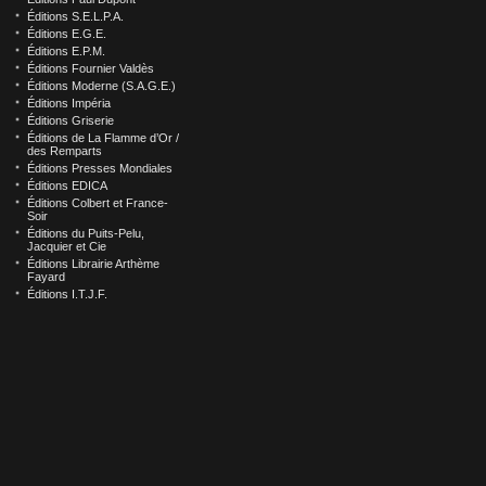
Éditions S.E.L.P.A.
Éditions E.G.E.
Éditions E.P.M.
Éditions Fournier Valdès
Éditions Moderne (S.A.G.E.)
Éditions Impéria
Éditions Griserie
Éditions de La Flamme d’Or /
des Remparts
Éditions Presses Mondiales
Éditions EDICA
Éditions Colbert et France-
Soir
Éditions du Puits-Pelu,
Jacquier et Cie
Éditions Librairie Arthème
Fayard
Éditions I.T.J.F.