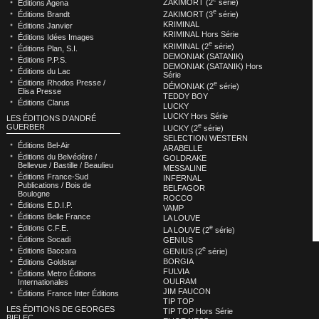
ZAKIMORT (2
série)
Éditions Agena
e
ZAKIMORT (3
série)
Éditions Brandt
KRIMINAL
Éditions Janvier
KRIMINAL Hors Série
Éditions Idées Images
e
KRIMINAL (2
série)
Éditions Plan, S.I.
DEMONIAK (SATANIK)
Éditions P.P.S.
DEMONIAK (SATANIK) Hors
Éditions du Lac
Série
Éditions Rhodos Presse /
e
DÉMONIAK (2
série)
Elisa Presse
TEDDY BOY
Éditions Clarus
LUCKY
LUCKY Hors Série
LES ÉDITIONS D’ANDRÉ
e
GUERBER
LUCKY (2
série)
SELECTION WESTERN
Éditions Bel-Air
ARABELLE
Éditions du Belvédère /
GOLDRAKE
Bellevue / Bastille / Beaulieu
MESSALINE
Éditions France-Sud
INFERNAL
Publications / Bois de
BELFAGOR
Boulogne
ROCCO
Éditions E.D.I.P.
VAMP
Éditions Belle France
LA LOUVE
e
Éditions C.F.E.
LA LOUVE (2
série)
Éditions Socadi
GENIUS
e
Éditions Baccara
GENIUS (2
série)
BORGIA
Éditions Goldstar
FULVIA
Éditions Metro Éditions
OULRAM
Internationales
JIM FAUCON
Éditions France Inter Éditions
TIP TOP
LES ÉDITIONS DE GEORGES
TIP TOP Hors Série
BIELEC