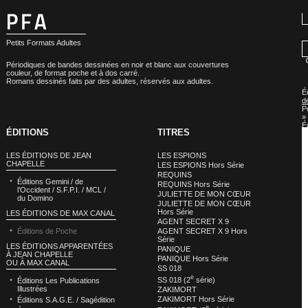
Petits Formats Adultes
Périodiques de bandes dessinées en noir et blanc aux couvertures
couleur, de format poche et à dos carré.
Romans dessinés faits par des adultes, réservés aux adultes.
É
d
P
»
É
ÉDITIONS
TITRES
d
P
:
LES ÉDITIONS DE JEAN
LES ESPIONS
A
CHAPELLE
LES ESPIONS Hors Série
REQUINS
Éditions Gemini / de
REQUINS Hors Série
l’Occident / S.F.P.I. / MCL /
JULIETTE DE MON CŒUR
du Domino
JULIETTE DE MON CŒUR
Hors Série
LES ÉDITIONS DE MAX CANAL
AGENT SECRET X 9
Éditions de Poche
AGENT SECRET X 9 Hors
Série
LES ÉDITIONS APPARENTÉES
PANIQUE
À JEAN CHAPELLE
PANIQUE Hors Série
OU À MAX CANAL
SS 018
e
SS 018 (2
série)
Éditions Les Publications
Illustrées
ZAKIMORT
ZAKIMORT Hors Série
Éditions S.A.G.E. / Sagédition
e