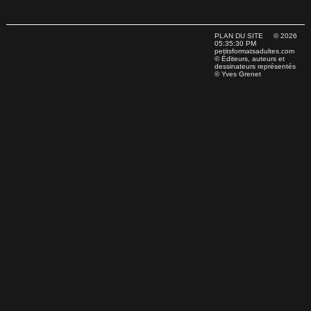
PLAN DU SITE
© 2026
05:35:30 PM
petitsformatsadultes.com
© Éditeurs, auteurs et
dessinateurs représentés
© Yves Grenet