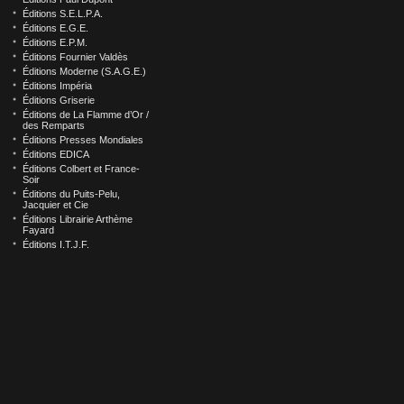
Éditions S.E.L.P.A.
Éditions E.G.E.
Éditions E.P.M.
Éditions Fournier Valdès
Éditions Moderne (S.A.G.E.)
Éditions Impéria
Éditions Griserie
Éditions de La Flamme d’Or /
des Remparts
Éditions Presses Mondiales
Éditions EDICA
Éditions Colbert et France-
Soir
Éditions du Puits-Pelu,
Jacquier et Cie
Éditions Librairie Arthème
Fayard
Éditions I.T.J.F.