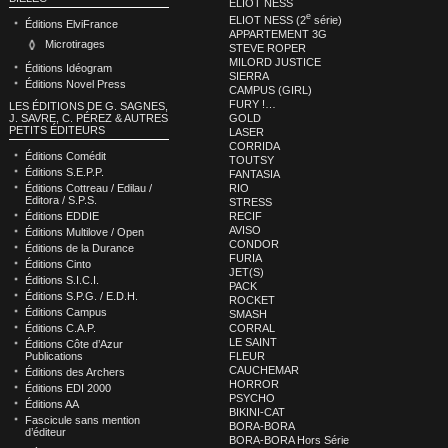
ELIOT NESS
e
ELIOT NESS (2
série)
Éditions ElviFrance
APPARTEMENT 3G
Microtirages
STEVE ROPER
MILORD JUSTICE
Éditions Idéogram
SIERRA
Éditions Novel Press
CAMPUS (GIRL)
FURY !…
LES ÉDITIONS DE G. SAGNES,
GOLD
J. SAVRE, C. PÉREZ & AUTRES
PETITS ÉDITEURS
LASER
CORRIDA
Éditions Comédit
TOUTSY
Éditions S.E.P.P.
FANTASIA
RIO
Éditions Cottreau / Edilau /
Editora / S.P.S.
STRESS
RECIF
Éditions EDDIE
AVISO
Éditions Multilove / Open
CONDOR
Éditions de la Durance
FURIA
Éditions Cinto
JET(S)
Éditions S.I.C.I.
PACK
Éditions S.P.G. / E.D.H.
ROCKET
Éditions Campus
SMASH
CORRAL
Éditions C.A.P.
LE SAINT
Éditions Côte d’Azur
FLEUR
Publications
CAUCHEMAR
Éditions des Archers
HORROR
Éditions EDI 2000
PSYCHO
Éditions AA
BIKINI-CAT
Fascicule sans mention
BORA-BORA
d’éditeur
BORA-BORA Hors Série