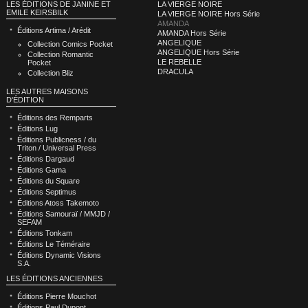
LA VIERGE NOIRE
LES ÉDITIONS DE JANINE ET
EMILE KEIRSBILK
LA VIERGE NOIRE Hors Série
AMANDA
Éditions Artima / Arédit
AMANDA Hors Série
ANGELIQUE
Collection Comics Pocket
ANGELIQUE Hors Série
Collection Romantic
LE REBELLE
Pocket
DRACULA
Collection Bliz
LES AUTRES MAISONS
D'ÉDITION
Éditions des Remparts
Éditions Lug
Éditions Publicness / du
Triton / Universal Press
Éditions Dargaud
Éditions Gama
Éditions du Square
Éditions Septimus
Éditions Atoss Takemoto
Éditions Samouraï / MMJD /
SEFAM
Éditions Tonkam
Éditions Le Téméraire
Éditions Dynamic Visions
S.A.
LES ÉDITIONS ANCIENNES
Éditions Pierre Mouchot
Éditions Paul Dupont