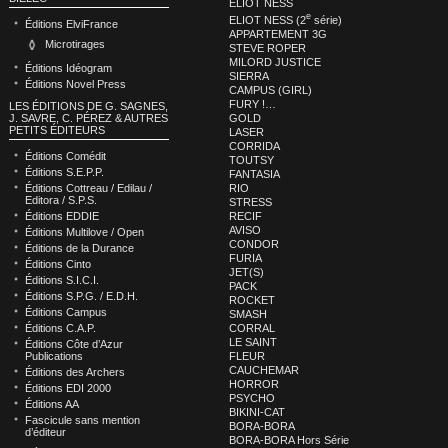
ELIOT NESS
e
ELIOT NESS (2
série)
Éditions ElviFrance
APPARTEMENT 3G
Microtirages
STEVE ROPER
MILORD JUSTICE
Éditions Idéogram
SIERRA
Éditions Novel Press
CAMPUS (GIRL)
FURY !…
LES ÉDITIONS DE G. SAGNES,
GOLD
J. SAVRE, C. PÉREZ & AUTRES
PETITS ÉDITEURS
LASER
CORRIDA
Éditions Comédit
TOUTSY
Éditions S.E.P.P.
FANTASIA
RIO
Éditions Cottreau / Edilau /
Editora / S.P.S.
STRESS
RECIF
Éditions EDDIE
AVISO
Éditions Multilove / Open
CONDOR
Éditions de la Durance
FURIA
Éditions Cinto
JET(S)
Éditions S.I.C.I.
PACK
Éditions S.P.G. / E.D.H.
ROCKET
Éditions Campus
SMASH
CORRAL
Éditions C.A.P.
LE SAINT
Éditions Côte d’Azur
FLEUR
Publications
CAUCHEMAR
Éditions des Archers
HORROR
Éditions EDI 2000
PSYCHO
Éditions AA
BIKINI-CAT
Fascicule sans mention
BORA-BORA
d’éditeur
BORA-BORA Hors Série