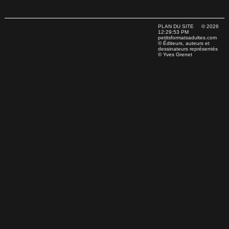
PLAN DU SITE
© 2026
12:29:53 PM
petitsformatsadultes.com
© Éditeurs, auteurs et
dessinateurs représentés
© Yves Grenet