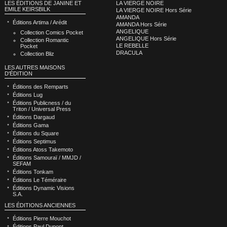
LA VIERGE NOIRE
LES ÉDITIONS DE JANINE ET
EMILE KEIRSBILK
LA VIERGE NOIRE Hors Série
AMANDA
Éditions Artima / Arédit
AMANDA Hors Série
ANGELIQUE
Collection Comics Pocket
ANGELIQUE Hors Série
Collection Romantic
LE REBELLE
Pocket
DRACULA
Collection Bliz
LES AUTRES MAISONS
D'ÉDITION
Éditions des Remparts
Éditions Lug
Éditions Publicness / du
Triton / Universal Press
Éditions Dargaud
Éditions Gama
Éditions du Square
Éditions Septimus
Éditions Atoss Takemoto
Éditions Samouraï / MMJD /
SEFAM
Éditions Tonkam
Éditions Le Téméraire
Éditions Dynamic Visions
S.A.
LES ÉDITIONS ANCIENNES
Éditions Pierre Mouchot
Éditions Paul Dupont