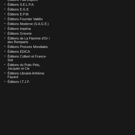
Éditions S.E.L.P.A.
Éditions E.G.E.
Éditions E.P.M.
Éditions Fournier Valdès
Éditions Moderne (S.A.G.E.)
Éditions Impéria
Éditions Griserie
Éditions de La Flamme d’Or /
des Remparts
Éditions Presses Mondiales
Éditions EDICA
Éditions Colbert et France-
Soir
Éditions du Puits-Pelu,
Jacquier et Cie
Éditions Librairie Arthème
Fayard
Éditions I.T.J.F.