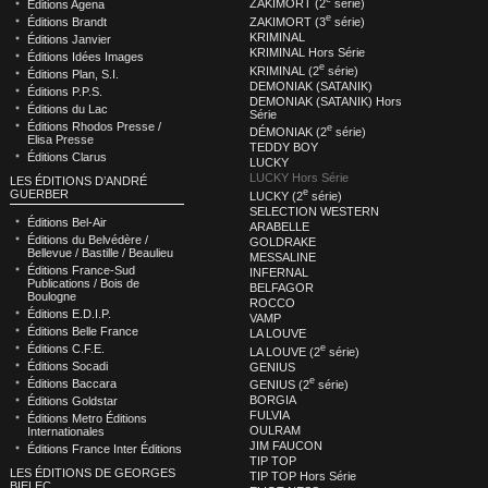
ZAKIMORT (2
série)
Éditions Agena
e
ZAKIMORT (3
série)
Éditions Brandt
KRIMINAL
Éditions Janvier
KRIMINAL Hors Série
Éditions Idées Images
e
KRIMINAL (2
série)
Éditions Plan, S.I.
DEMONIAK (SATANIK)
Éditions P.P.S.
DEMONIAK (SATANIK) Hors
Éditions du Lac
Série
Éditions Rhodos Presse /
e
DÉMONIAK (2
série)
Elisa Presse
TEDDY BOY
Éditions Clarus
LUCKY
LUCKY Hors Série
LES ÉDITIONS D’ANDRÉ
e
GUERBER
LUCKY (2
série)
SELECTION WESTERN
Éditions Bel-Air
ARABELLE
Éditions du Belvédère /
GOLDRAKE
Bellevue / Bastille / Beaulieu
MESSALINE
Éditions France-Sud
INFERNAL
Publications / Bois de
BELFAGOR
Boulogne
ROCCO
Éditions E.D.I.P.
VAMP
Éditions Belle France
LA LOUVE
e
Éditions C.F.E.
LA LOUVE (2
série)
Éditions Socadi
GENIUS
e
Éditions Baccara
GENIUS (2
série)
BORGIA
Éditions Goldstar
FULVIA
Éditions Metro Éditions
OULRAM
Internationales
JIM FAUCON
Éditions France Inter Éditions
TIP TOP
LES ÉDITIONS DE GEORGES
TIP TOP Hors Série
BIELEC