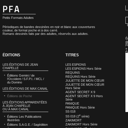
Petits Formats Adultes
Périodiques de bandes dessinées en noir et blanc aux couvertures
couleur, de format poche et à dos carré.
Romans dessinés faits par des adultes, réservés aux adultes.
É
d
P
»
É
ÉDITIONS
TITRES
d
P
:
LES ÉDITIONS DE JEAN
LES ESPIONS
L
CHAPELLE
LES ESPIONS Hors Série
H
REQUINS
S
Éditions Gemini / de
REQUINS Hors Série
l’Occident / S.F.P.I. / MCL /
JULIETTE DE MON CŒUR
du Domino
JULIETTE DE MON CŒUR
Hors Série
LES ÉDITIONS DE MAX CANAL
AGENT SECRET X 9
Éditions de Poche
AGENT SECRET X 9 Hors
Série
LES ÉDITIONS APPARENTÉES
PANIQUE
À JEAN CHAPELLE
PANIQUE Hors Série
OU À MAX CANAL
SS 018
e
SS 018 (2
série)
Éditions Les Publications
Illustrées
ZAKIMORT
ZAKIMORT Hors Série
Éditions S.A.G.E. / Sagédition
e