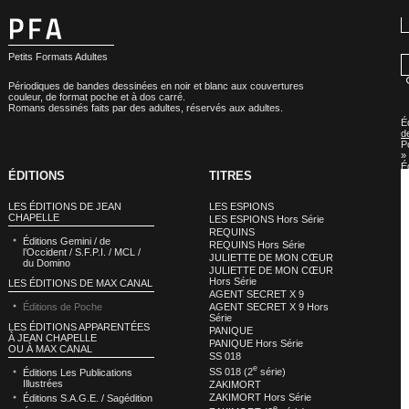
Petits Formats Adultes
Périodiques de bandes dessinées en noir et blanc aux couvertures
couleur, de format poche et à dos carré.
Romans dessinés faits par des adultes, réservés aux adultes.
É
d
P
»
É
ÉDITIONS
TITRES
d
P
:
LES ÉDITIONS DE JEAN
LES ESPIONS
G
CHAPELLE
LES ESPIONS Hors Série
(
REQUINS
s
Éditions Gemini / de
REQUINS Hors Série
l’Occident / S.F.P.I. / MCL /
JULIETTE DE MON CŒUR
du Domino
JULIETTE DE MON CŒUR
Hors Série
LES ÉDITIONS DE MAX CANAL
AGENT SECRET X 9
Éditions de Poche
AGENT SECRET X 9 Hors
Série
LES ÉDITIONS APPARENTÉES
PANIQUE
À JEAN CHAPELLE
PANIQUE Hors Série
OU À MAX CANAL
SS 018
e
SS 018 (2
série)
Éditions Les Publications
Illustrées
ZAKIMORT
ZAKIMORT Hors Série
Éditions S.A.G.E. / Sagédition
e