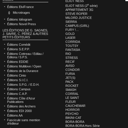
ELIOT NESS
e
ELIOT NESS (2
série)
Éditions ElviFrance
APPARTEMENT 3G
Microtirages
STEVE ROPER
MILORD JUSTICE
Éditions Idéogram
SIERRA
Éditions Novel Press
CAMPUS (GIRL)
FURY !…
LES ÉDITIONS DE G. SAGNES,
GOLD
J. SAVRE, C. PÉREZ & AUTRES
PETITS ÉDITEURS
LASER
CORRIDA
Éditions Comédit
TOUTSY
Éditions S.E.P.P.
FANTASIA
RIO
Éditions Cottreau / Edilau /
Editora / S.P.S.
STRESS
RECIF
Éditions EDDIE
AVISO
Éditions Multilove / Open
CONDOR
Éditions de la Durance
FURIA
Éditions Cinto
JET(S)
Éditions S.I.C.I.
PACK
Éditions S.P.G. / E.D.H.
ROCKET
Éditions Campus
SMASH
CORRAL
Éditions C.A.P.
LE SAINT
Éditions Côte d’Azur
FLEUR
Publications
CAUCHEMAR
Éditions des Archers
HORROR
Éditions EDI 2000
PSYCHO
Éditions AA
BIKINI-CAT
Fascicule sans mention
BORA-BORA
d’éditeur
BORA-BORA Hors Série