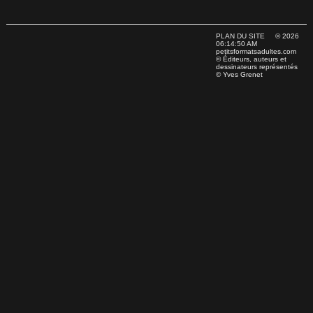
PLAN DU SITE
© 2026
06:14:50 AM
petitsformatsadultes.com
© Éditeurs, auteurs et
dessinateurs représentés
© Yves Grenet