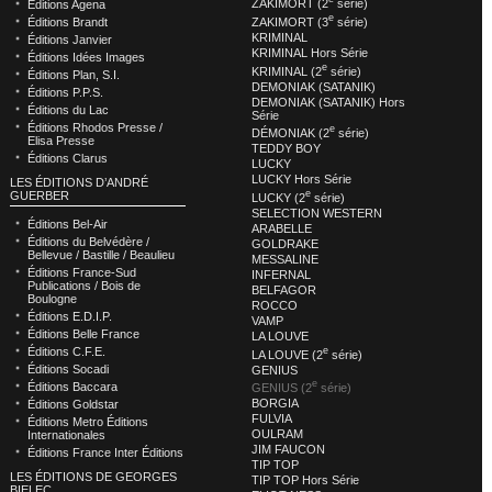
ZAKIMORT (2
série)
Éditions Agena
e
ZAKIMORT (3
série)
Éditions Brandt
KRIMINAL
Éditions Janvier
KRIMINAL Hors Série
Éditions Idées Images
e
KRIMINAL (2
série)
Éditions Plan, S.I.
DEMONIAK (SATANIK)
Éditions P.P.S.
DEMONIAK (SATANIK) Hors
Éditions du Lac
Série
Éditions Rhodos Presse /
e
DÉMONIAK (2
série)
Elisa Presse
TEDDY BOY
Éditions Clarus
LUCKY
LUCKY Hors Série
LES ÉDITIONS D’ANDRÉ
e
GUERBER
LUCKY (2
série)
SELECTION WESTERN
Éditions Bel-Air
ARABELLE
Éditions du Belvédère /
GOLDRAKE
Bellevue / Bastille / Beaulieu
MESSALINE
Éditions France-Sud
INFERNAL
Publications / Bois de
BELFAGOR
Boulogne
ROCCO
Éditions E.D.I.P.
VAMP
Éditions Belle France
LA LOUVE
e
Éditions C.F.E.
LA LOUVE (2
série)
Éditions Socadi
GENIUS
e
Éditions Baccara
GENIUS (2
série)
BORGIA
Éditions Goldstar
FULVIA
Éditions Metro Éditions
OULRAM
Internationales
JIM FAUCON
Éditions France Inter Éditions
TIP TOP
LES ÉDITIONS DE GEORGES
TIP TOP Hors Série
BIELEC