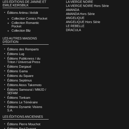
LA VIERGE NOIRE
LES ÉDITIONS DE JANINE ET
EMILE KEIRSBILK
LA VIERGE NOIRE Hors Série
AMANDA
Éditions Artima / Arédit
AMANDA Hors Série
ANGELIQUE
Collection Comics Pocket
ANGELIQUE Hors Série
Collection Romantic
LE REBELLE
Pocket
DRACULA
Collection Bliz
LES AUTRES MAISONS
D'ÉDITION
Éditions des Remparts
Éditions Lug
Éditions Publicness / du
Triton / Universal Press
Éditions Dargaud
Éditions Gama
Éditions du Square
Éditions Septimus
Éditions Atoss Takemoto
Éditions Samouraï / MMJD /
SEFAM
Éditions Tonkam
Éditions Le Téméraire
Éditions Dynamic Visions
S.A.
LES ÉDITIONS ANCIENNES
Éditions Pierre Mouchot
Éditions Paul Dupont