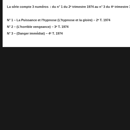
La série compte 3 numéros : du n° 1 du 2ᵉ trimestre 1974 au n° 3 du 4ᵉ trimestre 
N° 1 – La Puissance et l’hypnose (L’hypnose et la gloire) – 2ᵉ T. 1974
N° 2 – (L’horrible vengeance) – 3ᵉ T. 1974
N° 3 – (Danger immédiat) – 4ᵉ T. 1974