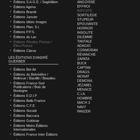
Éditions S.A.G.E. / Sagédition
ANGOISSE
EFFROI
Éditions Agena
RIPOSTE
Éditions Brandt
SORTILEGE
Éditions Janvier
STUPEUR
Éditions Idées Images
EPOUVANTE
Éditions Plan, S.I.
HORROR
Éditions P.P.S.
INSOLITE
Éditions du Lac
DILEMME
TANTALE
Éditions Rhodos Presse /
Elisa Presse
ADAGIO
CORMORAN
Éditions Clarus
REVANCHE
LES ÉDITIONS D’ANDRÉ
ZAPATA
GUERBER
BUCK
CAPTAN
Éditions Bel-Air
DRAGS
Éditions du Belvédère /
MONAT
Bellevue / Bastille / Beaulieu
DEMONA
Éditions France-Sud
JEZABEL
Publications / Bois de
MENACE
Boulogne
C.I.A.
Éditions E.D.I.P.
HOMBRE
Éditions Belle France
MACH 3
Éditions C.F.E.
NAVY
Éditions Socadi
PANZER
Éditions Baccara
Éditions Goldstar
Éditions Metro Éditions
Internationales
Éditions France Inter Éditions