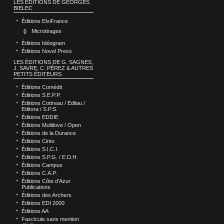
LES ÉDITIONS DE GEORGES
BIELEC
Éditions ElviFrance
Microtirages
Éditions Idéogram
Éditions Novel Press
LES ÉDITIONS DE G. SAGNES,
J. SAVRE, C. PÉREZ & AUTRES
PETITS ÉDITEURS
Éditions Comédit
Éditions S.E.P.P.
Éditions Cottreau / Edilau /
Editora / S.P.S.
Éditions EDDIE
Éditions Multilove / Open
Éditions de la Durance
Éditions Cinto
Éditions S.I.C.I.
Éditions S.P.G. / E.D.H.
Éditions Campus
Éditions C.A.P.
Éditions Côte d’Azur
Publications
Éditions des Archers
Éditions EDI 2000
Éditions AA
Fascicule sans mention