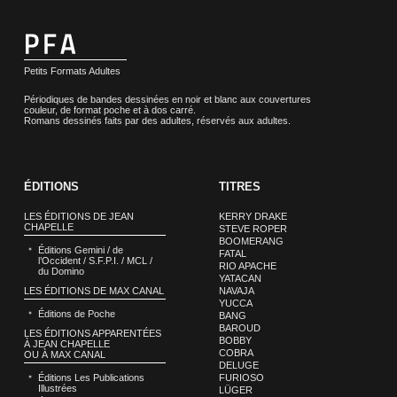
Petits Formats Adultes
Périodiques de bandes dessinées en noir et blanc aux couvertures
couleur, de format poche et à dos carré.
Romans dessinés faits par des adultes, réservés aux adultes.
ÉDITIONS
TITRES
LES ÉDITIONS DE JEAN
KERRY DRAKE
CHAPELLE
STEVE ROPER
BOOMERANG
Éditions Gemini / de
FATAL
l’Occident / S.F.P.I. / MCL /
RIO APACHE
du Domino
YATACAN
LES ÉDITIONS DE MAX CANAL
NAVAJA
YUCCA
Éditions de Poche
BANG
BAROUD
LES ÉDITIONS APPARENTÉES
BOBBY
À JEAN CHAPELLE
COBRA
OU À MAX CANAL
DELUGE
Éditions Les Publications
FURIOSO
Illustrées
LÜGER