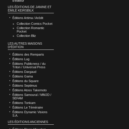
d’éditeur
LES ÉDITIONS DE JANINE ET
EMILE KEIRSBILK
Éditions Artima / Arédit
Collection Comics Pocket
Collection Romantic
Pocket
Collection Bliz
LES AUTRES MAISONS
D'ÉDITION
Éditions des Remparts
Éditions Lug
Éditions Publicness / du
Triton / Universal Press
Éditions Dargaud
Éditions Gama
Éditions du Square
Éditions Septimus
Éditions Atoss Takemoto
Éditions Samouraï / MMJD /
SEFAM
Éditions Tonkam
Éditions Le Téméraire
Éditions Dynamic Visions
S.A.
LES ÉDITIONS ANCIENNES