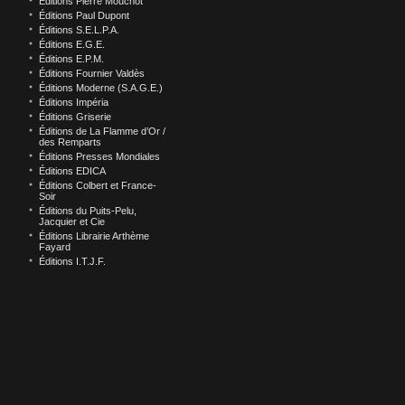
Éditions Pierre Mouchot
Éditions Paul Dupont
Éditions S.E.L.P.A.
Éditions E.G.E.
Éditions E.P.M.
Éditions Fournier Valdès
Éditions Moderne (S.A.G.E.)
Éditions Impéria
Éditions Griserie
Éditions de La Flamme d’Or /
des Remparts
Éditions Presses Mondiales
Éditions EDICA
Éditions Colbert et France-
Soir
Éditions du Puits-Pelu,
Jacquier et Cie
Éditions Librairie Arthème
Fayard
Éditions I.T.J.F.