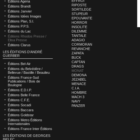
EFFROI
Éditions Agena
RIPOSTE
Éditions Brandt
SORTILEGE
Éditions Janvier
STUPEUR
Éditions Idées Images
EPOUVANTE
Éditions Plan, S.I.
HORROR
Éditions P.P.S.
INSOLITE
Éditions du Lac
DILEMME
TANTALE
Éditions Rhodos Presse /
Elisa Presse
ADAGIO
CORMORAN
Éditions Clarus
REVANCHE
LES ÉDITIONS D’ANDRÉ
ZAPATA
GUERBER
BUCK
CAPTAN
Éditions Bel-Air
DRAGS
Éditions du Belvédère /
MONAT
Bellevue / Bastille / Beaulieu
DEMONA
Éditions France-Sud
JEZABEL
Publications / Bois de
MENACE
Boulogne
C.I.A.
Éditions E.D.I.P.
HOMBRE
Éditions Belle France
MACH 3
Éditions C.F.E.
NAVY
Éditions Socadi
PANZER
Éditions Baccara
Éditions Goldstar
Éditions Metro Éditions
Internationales
Éditions France Inter Éditions
LES ÉDITIONS DE GEORGES
BIELEC