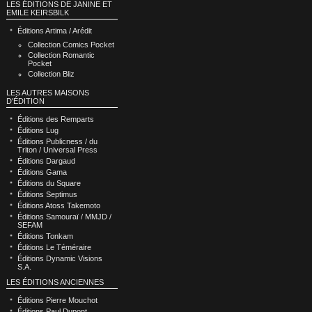
LES ÉDITIONS DE JANINE ET
EMILE KEIRSBILK
Éditions Artima / Arédit
Collection Comics Pocket
Collection Romantic
Pocket
Collection Bliz
LES AUTRES MAISONS
D'ÉDITION
Éditions des Remparts
Éditions Lug
Éditions Publicness / du
Triton / Universal Press
Éditions Dargaud
Éditions Gama
Éditions du Square
Éditions Septimus
Éditions Atoss Takemoto
Éditions Samouraï / MMJD /
SEFAM
Éditions Tonkam
Éditions Le Téméraire
Éditions Dynamic Visions
S.A.
LES ÉDITIONS ANCIENNES
Éditions Pierre Mouchot
Éditions Paul Dupont