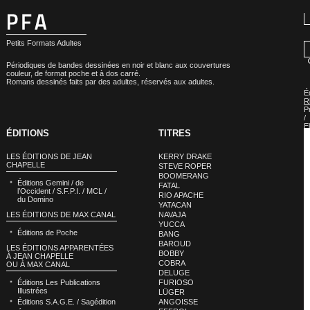
Petits Formats Adultes
Périodiques de bandes dessinées en noir et blanc aux couvertures
couleur, de format poche et à dos carré.
Romans dessinés faits par des adultes, réservés aux adultes.
É
R
P
/
E
ÉDITIONS
TITRES
P
»
É
LES ÉDITIONS DE JEAN
KERRY DRAKE
E
CHAPELLE
STEVE ROPER
P
BOOMERANG
:
Éditions Gemini / de
M
FATAL
l’Occident / S.F.P.I. / MCL /
RIO APACHE
du Domino
YATACAN
LES ÉDITIONS DE MAX CANAL
NAVAJA
YUCCA
Éditions de Poche
BANG
BAROUD
LES ÉDITIONS APPARENTÉES
BOBBY
À JEAN CHAPELLE
COBRA
OU À MAX CANAL
DELUGE
Éditions Les Publications
FURIOSO
Illustrées
LÜGER
Éditions S.A.G.E. / Sagédition
ANGOISSE