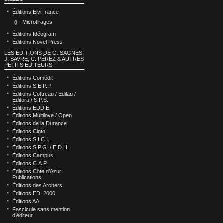
Éditions ElviFrance
Microtirages
Éditions Idéogram
Éditions Novel Press
LES ÉDITIONS DE G. SAGNES,
J. SAVRE, C. PÉREZ & AUTRES
PETITS ÉDITEURS
Éditions Comédit
Éditions S.E.P.P.
Éditions Cottreau / Edilau /
Editora / S.P.S.
Éditions EDDIE
Éditions Multilove / Open
Éditions de la Durance
Éditions Cinto
Éditions S.I.C.I.
Éditions S.P.G. / E.D.H.
Éditions Campus
Éditions C.A.P.
Éditions Côte d’Azur
Publications
Éditions des Archers
Éditions EDI 2000
Éditions AA
Fascicule sans mention
d’éditeur