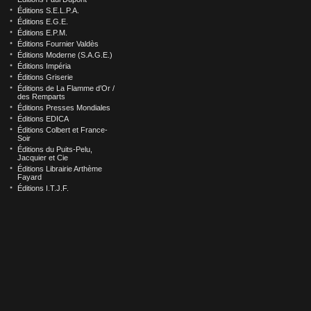
Éditions S.E.L.P.A.
Éditions E.G.E.
Éditions E.P.M.
Éditions Fournier Valdès
Éditions Moderne (S.A.G.E.)
Éditions Impéria
Éditions Griserie
Éditions de La Flamme d’Or /
des Remparts
Éditions Presses Mondiales
Éditions EDICA
Éditions Colbert et France-
Soir
Éditions du Puits-Pelu,
Jacquier et Cie
Éditions Librairie Arthème
Fayard
Éditions I.T.J.F.