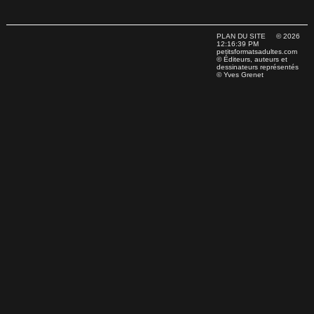
PLAN DU SITE
© 2026
12:16:39 PM
petitsformatsadultes.com
© Éditeurs, auteurs et
dessinateurs représentés
© Yves Grenet