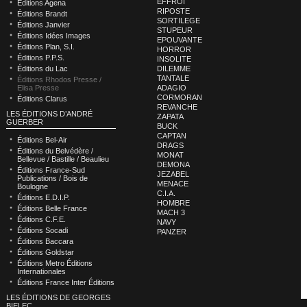
EFFROI
Éditions Agena
RIPOSTE
Éditions Brandt
SORTILEGE
Éditions Janvier
STUPEUR
Éditions Idées Images
EPOUVANTE
Éditions Plan, S.I.
HORROR
Éditions P.P.S.
INSOLITE
Éditions du Lac
DILEMME
TANTALE
Éditions Rhodos Presse /
Elisa Presse
ADAGIO
CORMORAN
Éditions Clarus
REVANCHE
LES ÉDITIONS D’ANDRÉ
ZAPATA
GUERBER
BUCK
CAPTAN
Éditions Bel-Air
DRAGS
Éditions du Belvédère /
MONAT
Bellevue / Bastille / Beaulieu
DEMONA
Éditions France-Sud
JEZABEL
Publications / Bois de
MENACE
Boulogne
C.I.A.
Éditions E.D.I.P.
HOMBRE
Éditions Belle France
MACH 3
Éditions C.F.E.
NAVY
Éditions Socadi
PANZER
Éditions Baccara
Éditions Goldstar
Éditions Metro Éditions
Internationales
Éditions France Inter Éditions
LES ÉDITIONS DE GEORGES
BIELEC