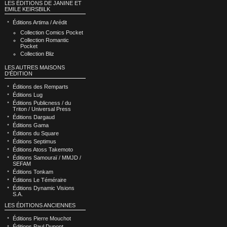
LES ÉDITIONS DE JANINE ET
EMILE KEIRSBILK
Éditions Artima / Arédit
Collection Comics Pocket
Collection Romantic
Pocket
Collection Bliz
LES AUTRES MAISONS
D'ÉDITION
Éditions des Remparts
Éditions Lug
Éditions Publicness / du
Triton / Universal Press
Éditions Dargaud
Éditions Gama
Éditions du Square
Éditions Septimus
Éditions Atoss Takemoto
Éditions Samouraï / MMJD /
SEFAM
Éditions Tonkam
Éditions Le Téméraire
Éditions Dynamic Visions
S.A.
LES ÉDITIONS ANCIENNES
Éditions Pierre Mouchot
Éditions Paul Dupont