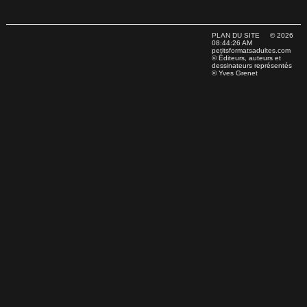
PLAN DU SITE
© 2026
08:44:26 AM
petitsformatsadultes.com
© Éditeurs, auteurs et
dessinateurs représentés
© Yves Grenet