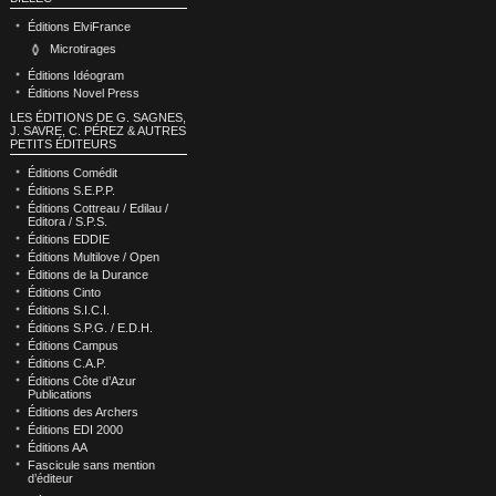
Éditions ElviFrance
Microtirages
Éditions Idéogram
Éditions Novel Press
LES ÉDITIONS DE G. SAGNES,
J. SAVRE, C. PÉREZ & AUTRES
PETITS ÉDITEURS
Éditions Comédit
Éditions S.E.P.P.
Éditions Cottreau / Edilau /
Editora / S.P.S.
Éditions EDDIE
Éditions Multilove / Open
Éditions de la Durance
Éditions Cinto
Éditions S.I.C.I.
Éditions S.P.G. / E.D.H.
Éditions Campus
Éditions C.A.P.
Éditions Côte d’Azur
Publications
Éditions des Archers
Éditions EDI 2000
Éditions AA
Fascicule sans mention
d’éditeur