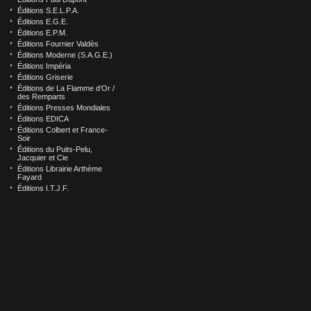
Éditions S.E.L.P.A.
Éditions E.G.E.
Éditions E.P.M.
Éditions Fournier Valdès
Éditions Moderne (S.A.G.E.)
Éditions Impéria
Éditions Griserie
Éditions de La Flamme d’Or /
des Remparts
Éditions Presses Mondiales
Éditions EDICA
Éditions Colbert et France-
Soir
Éditions du Puits-Pelu,
Jacquier et Cie
Éditions Librairie Arthème
Fayard
Éditions I.T.J.F.