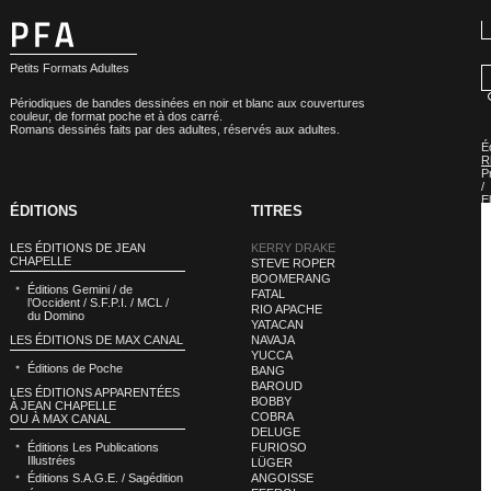
Petits Formats Adultes
Périodiques de bandes dessinées en noir et blanc aux couvertures
couleur, de format poche et à dos carré.
Romans dessinés faits par des adultes, réservés aux adultes.
É
R
P
/
E
ÉDITIONS
TITRES
P
»
É
LES ÉDITIONS DE JEAN
KERRY DRAKE
R
CHAPELLE
STEVE ROPER
P
BOOMERANG
/
Éditions Gemini / de
E
FATAL
l’Occident / S.F.P.I. / MCL /
P
RIO APACHE
du Domino
:
YATACAN
K
LES ÉDITIONS DE MAX CANAL
NAVAJA
D
YUCCA
Éditions de Poche
BANG
BAROUD
LES ÉDITIONS APPARENTÉES
BOBBY
À JEAN CHAPELLE
COBRA
OU À MAX CANAL
DELUGE
Éditions Les Publications
FURIOSO
Illustrées
LÜGER
Éditions S.A.G.E. / Sagédition
ANGOISSE