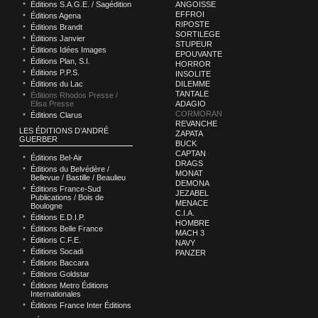
Éditions S.A.G.E. / Sagédition
ANGOISSE
EFFROI
Éditions Agena
RIPOSTE
Éditions Brandt
SORTILEGE
Éditions Janvier
STUPEUR
Éditions Idées Images
EPOUVANTE
Éditions Plan, S.I.
HORROR
Éditions P.P.S.
INSOLITE
Éditions du Lac
DILEMME
TANTALE
Éditions Rhodos Presse /
Elisa Presse
ADAGIO
CORMORAN
Éditions Clarus
REVANCHE
LES ÉDITIONS D’ANDRÉ
ZAPATA
GUERBER
BUCK
CAPTAN
Éditions Bel-Air
DRAGS
Éditions du Belvédère /
MONAT
Bellevue / Bastille / Beaulieu
DEMONA
Éditions France-Sud
JEZABEL
Publications / Bois de
MENACE
Boulogne
C.I.A.
Éditions E.D.I.P.
HOMBRE
Éditions Belle France
MACH 3
Éditions C.F.E.
NAVY
Éditions Socadi
PANZER
Éditions Baccara
Éditions Goldstar
Éditions Metro Éditions
Internationales
Éditions France Inter Éditions