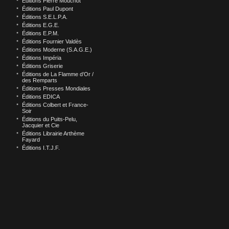
Éditions Pierre Mouchot
Éditions Paul Dupont
Éditions S.E.L.P.A.
Éditions E.G.E.
Éditions E.P.M.
Éditions Fournier Valdès
Éditions Moderne (S.A.G.E.)
Éditions Impéria
Éditions Griserie
Éditions de La Flamme d’Or /
des Remparts
Éditions Presses Mondiales
Éditions EDICA
Éditions Colbert et France-
Soir
Éditions du Puits-Pelu,
Jacquier et Cie
Éditions Librairie Arthème
Fayard
Éditions I.T.J.F.