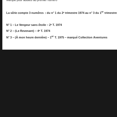
er
La série compte 3 numéros : du n° 1 du 2ᵉ trimestre 1974 au n° 3 du 1
trimestre
N° 1 – Le Vengeur sans étoile – 2ᵉ T. 1974
N° 2 – (Le Revenant) – 4ᵉ T. 1974
er
N° 3 – (À mon heure dernière) – 1
T. 1975
– m
arqué Collection Aventures