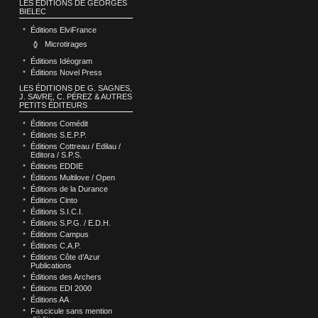
LES ÉDITIONS DE GEORGES
BIELEC
Éditions ElviFrance
Microtirages
Éditions Idéogram
Éditions Novel Press
LES ÉDITIONS DE G. SAGNES,
J. SAVRE, C. PÉREZ & AUTRES
PETITS ÉDITEURS
Éditions Comédit
Éditions S.E.P.P.
Éditions Cottreau / Edilau /
Editora / S.P.S.
Éditions EDDIE
Éditions Multilove / Open
Éditions de la Durance
Éditions Cinto
Éditions S.I.C.I.
Éditions S.P.G. / E.D.H.
Éditions Campus
Éditions C.A.P.
Éditions Côte d’Azur
Publications
Éditions des Archers
Éditions EDI 2000
Éditions AA
Fascicule sans mention