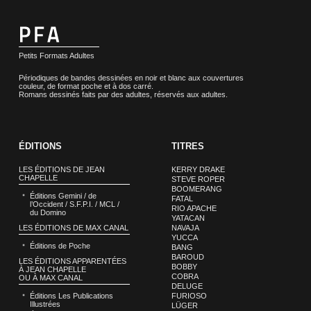
Petits Formats Adultes
Périodiques de bandes dessinées en noir et blanc aux couvertures
couleur, de format poche et à dos carré.
Romans dessinés faits par des adultes, réservés aux adultes.
ÉDITIONS
TITRES
LES ÉDITIONS DE JEAN
KERRY DRAKE
CHAPELLE
STEVE ROPER
BOOMERANG
Éditions Gemini / de
FATAL
l’Occident / S.F.P.I. / MCL /
RIO APACHE
du Domino
YATACAN
LES ÉDITIONS DE MAX CANAL
NAVAJA
YUCCA
Éditions de Poche
BANG
BAROUD
LES ÉDITIONS APPARENTÉES
BOBBY
À JEAN CHAPELLE
COBRA
OU À MAX CANAL
DELUGE
Éditions Les Publications
FURIOSO
Illustrées
LÜGER