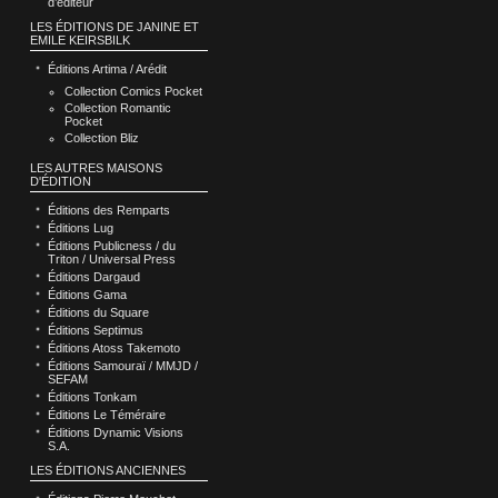
d’éditeur
LES ÉDITIONS DE JANINE ET
EMILE KEIRSBILK
Éditions Artima / Arédit
Collection Comics Pocket
Collection Romantic
Pocket
Collection Bliz
LES AUTRES MAISONS
D'ÉDITION
Éditions des Remparts
Éditions Lug
Éditions Publicness / du
Triton / Universal Press
Éditions Dargaud
Éditions Gama
Éditions du Square
Éditions Septimus
Éditions Atoss Takemoto
Éditions Samouraï / MMJD /
SEFAM
Éditions Tonkam
Éditions Le Téméraire
Éditions Dynamic Visions
S.A.
LES ÉDITIONS ANCIENNES