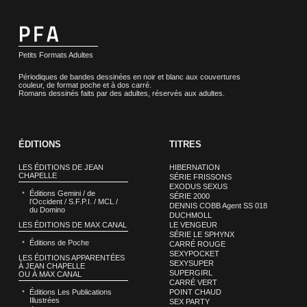
Petits Formats Adultes
Périodiques de bandes dessinées en noir et blanc aux couvertures
couleur, de format poche et à dos carré.
Romans dessinés faits par des adultes, réservés aux adultes.
ÉDITIONS
TITRES
LES ÉDITIONS DE JEAN
HIBERNATION
CHAPELLE
SÉRIE FRISSONS
EXODUS SEXUS
Éditions Gemini / de
SÉRIE 2000
l’Occident / S.F.P.I. / MCL /
DENNIS COBB Agent SS 018
du Domino
DUCHMOLL
LES ÉDITIONS DE MAX CANAL
LE VENGEUR
SÉRIE LE SPHYNX
Éditions de Poche
CARRÉ ROUGE
SEXYPOCKET
LES ÉDITIONS APPARENTÉES
SEXYSUPER
À JEAN CHAPELLE
SUPERGIRL
OU À MAX CANAL
CARRÉ VERT
Éditions Les Publications
POINT CHAUD
Illustrées
SEX PARTY