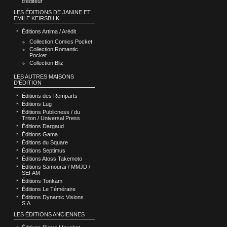
d’éditeur
LES ÉDITIONS DE JANINE ET
EMILE KEIRSBILK
Éditions Artima / Arédit
Collection Comics Pocket
Collection Romantic
Pocket
Collection Bliz
LES AUTRES MAISONS
D'ÉDITION
Éditions des Remparts
Éditions Lug
Éditions Publicness / du
Triton / Universal Press
Éditions Dargaud
Éditions Gama
Éditions du Square
Éditions Septimus
Éditions Atoss Takemoto
Éditions Samouraï / MMJD /
SEFAM
Éditions Tonkam
Éditions Le Téméraire
Éditions Dynamic Visions
S.A.
LES ÉDITIONS ANCIENNES