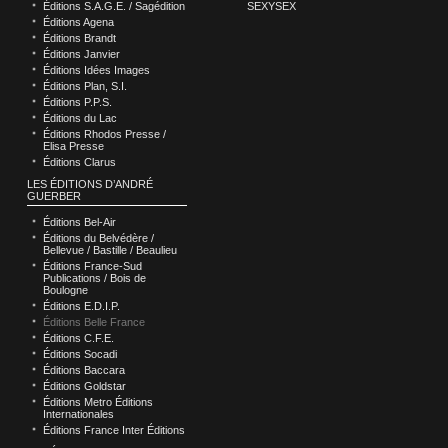
Éditions S.A.G.E. / Sagédition
SEXYSEX
Éditions Agena
Éditions Brandt
Éditions Janvier
Éditions Idées Images
Éditions Plan, S.I.
Éditions P.P.S.
Éditions du Lac
Éditions Rhodos Presse /
Elisa Presse
Éditions Clarus
LES ÉDITIONS D’ANDRÉ
GUERBER
Éditions Bel-Air
Éditions du Belvédère /
Bellevue / Bastille / Beaulieu
Éditions France-Sud
Publications / Bois de
Boulogne
Éditions E.D.I.P.
Éditions Belle France
Éditions C.F.E.
Éditions Socadi
Éditions Baccara
Éditions Goldstar
Éditions Metro Éditions
Internationales
Éditions France Inter Éditions