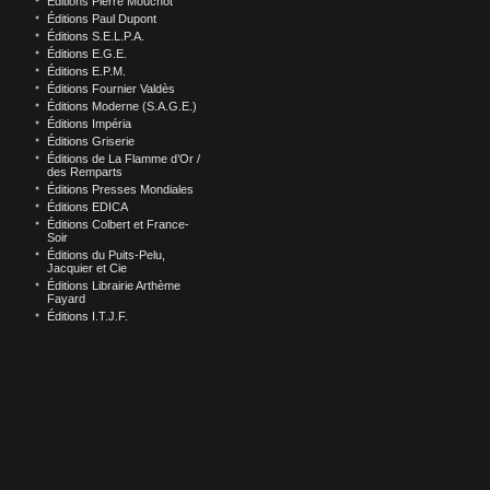
Éditions Pierre Mouchot
Éditions Paul Dupont
Éditions S.E.L.P.A.
Éditions E.G.E.
Éditions E.P.M.
Éditions Fournier Valdès
Éditions Moderne (S.A.G.E.)
Éditions Impéria
Éditions Griserie
Éditions de La Flamme d’Or /
des Remparts
Éditions Presses Mondiales
Éditions EDICA
Éditions Colbert et France-
Soir
Éditions du Puits-Pelu,
Jacquier et Cie
Éditions Librairie Arthème
Fayard
Éditions I.T.J.F.