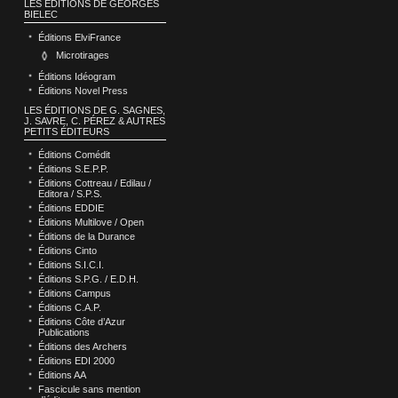
LES ÉDITIONS DE GEORGES
BIELEC
Éditions ElviFrance
Microtirages
Éditions Idéogram
Éditions Novel Press
LES ÉDITIONS DE G. SAGNES,
J. SAVRE, C. PÉREZ & AUTRES
PETITS ÉDITEURS
Éditions Comédit
Éditions S.E.P.P.
Éditions Cottreau / Edilau /
Editora / S.P.S.
Éditions EDDIE
Éditions Multilove / Open
Éditions de la Durance
Éditions Cinto
Éditions S.I.C.I.
Éditions S.P.G. / E.D.H.
Éditions Campus
Éditions C.A.P.
Éditions Côte d’Azur
Publications
Éditions des Archers
Éditions EDI 2000
Éditions AA
Fascicule sans mention