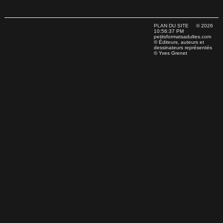
PLAN DU SITE
© 2026
10:56:37 PM
petitsformatsadultes.com
© Éditeurs, auteurs et
dessinateurs représentés
© Yves Grenet