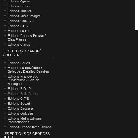
Éditions Agena
Éditions Brandt
Éditions Janvier
Éditions Idées Images
Éditions Plan, S.I.
Éditions P.P.S.
Éditions du Lac
Éditions Rhodos Presse /
Elisa Presse
Éditions Clarus
LES ÉDITIONS D’ANDRÉ
GUERBER
Éditions Bel-Air
Éditions du Belvédère /
Bellevue / Bastille / Beaulieu
Éditions France-Sud
Publications / Bois de
Boulogne
Éditions E.D.I.P.
Éditions Belle France
Éditions C.F.E.
Éditions Socadi
Éditions Baccara
Éditions Goldstar
Éditions Metro Éditions
Internationales
Éditions France Inter Éditions
LES ÉDITIONS DE GEORGES
BIELEC