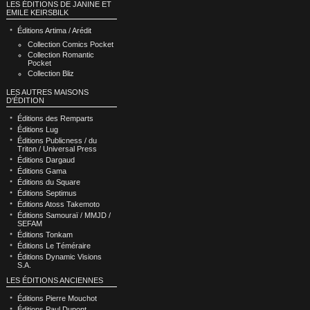
LES ÉDITIONS DE JANINE ET
EMILE KEIRSBILK
Éditions Artima / Arédit
Collection Comics Pocket
Collection Romantic
Pocket
Collection Bliz
LES AUTRES MAISONS
D'ÉDITION
Éditions des Remparts
Éditions Lug
Éditions Publicness / du
Triton / Universal Press
Éditions Dargaud
Éditions Gama
Éditions du Square
Éditions Septimus
Éditions Atoss Takemoto
Éditions Samouraï / MMJD /
SEFAM
Éditions Tonkam
Éditions Le Téméraire
Éditions Dynamic Visions
S.A.
LES ÉDITIONS ANCIENNES
Éditions Pierre Mouchot
Éditions Paul Dupont