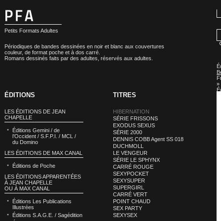
Petits Formats Adultes
Périodiques de bandes dessinées en noir et blanc aux couvertures
couleur, de format poche et à dos carré.
Romans dessinés faits par des adultes, réservés aux adultes.
É
B
F
»
É
ÉDITIONS
TITRES
B
F
:
LES ÉDITIONS DE JEAN
HIBERNATION
H
CHAPELLE
SÉRIE FRISSONS
EXODUS SEXUS
Éditions Gemini / de
SÉRIE 2000
l’Occident / S.F.P.I. / MCL /
DENNIS COBB Agent SS 018
du Domino
DUCHMOLL
LES ÉDITIONS DE MAX CANAL
LE VENGEUR
SÉRIE LE SPHYNX
Éditions de Poche
CARRÉ ROUGE
SEXYPOCKET
LES ÉDITIONS APPARENTÉES
SEXYSUPER
À JEAN CHAPELLE
SUPERGIRL
OU À MAX CANAL
CARRÉ VERT
Éditions Les Publications
POINT CHAUD
Illustrées
SEX PARTY
Éditions S.A.G.E. / Sagédition
SEXYSEX