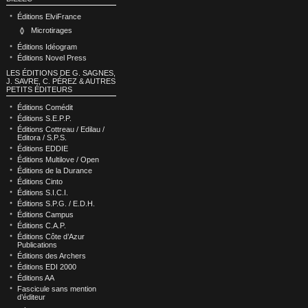
Éditions ElviFrance
Microtirages
Éditions Idéogram
Éditions Novel Press
LES ÉDITIONS DE G. SAGNES,
J. SAVRE, C. PÉREZ & AUTRES
PETITS ÉDITEURS
Éditions Comédit
Éditions S.E.P.P.
Éditions Cottreau / Edilau /
Editora / S.P.S.
Éditions EDDIE
Éditions Multilove / Open
Éditions de la Durance
Éditions Cinto
Éditions S.I.C.I.
Éditions S.P.G. / E.D.H.
Éditions Campus
Éditions C.A.P.
Éditions Côte d’Azur
Publications
Éditions des Archers
Éditions EDI 2000
Éditions AA
Fascicule sans mention
d’éditeur