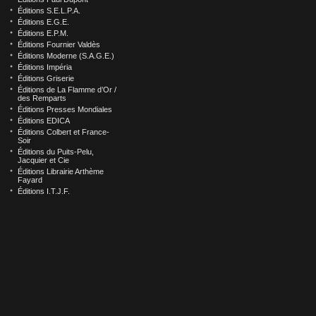
Éditions S.E.L.P.A.
Éditions E.G.E.
Éditions E.P.M.
Éditions Fournier Valdès
Éditions Moderne (S.A.G.E.)
Éditions Impéria
Éditions Griserie
Éditions de La Flamme d’Or /
des Remparts
Éditions Presses Mondiales
Éditions EDICA
Éditions Colbert et France-
Soir
Éditions du Puits-Pelu,
Jacquier et Cie
Éditions Librairie Arthème
Fayard
Éditions I.T.J.F.