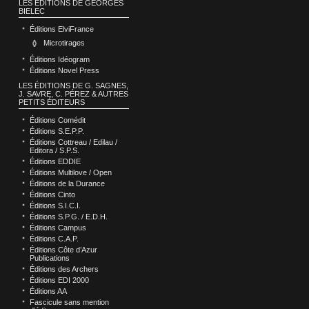
LES ÉDITIONS DE GEORGES
BIELEC
Éditions ElviFrance
Microtirages
Éditions Idéogram
Éditions Novel Press
LES ÉDITIONS DE G. SAGNES,
J. SAVRE, C. PÉREZ & AUTRES
PETITS ÉDITEURS
Éditions Comédit
Éditions S.E.P.P.
Éditions Cottreau / Edilau /
Editora / S.P.S.
Éditions EDDIE
Éditions Multilove / Open
Éditions de la Durance
Éditions Cinto
Éditions S.I.C.I.
Éditions S.P.G. / E.D.H.
Éditions Campus
Éditions C.A.P.
Éditions Côte d’Azur
Publications
Éditions des Archers
Éditions EDI 2000
Éditions AA
Fascicule sans mention