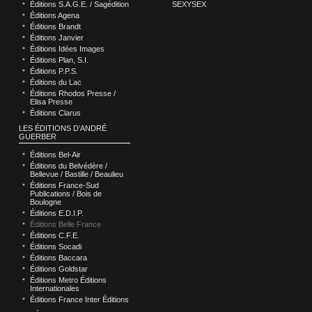
Éditions S.A.G.E. / Sagédition
SEXYSEX
Éditions Agena
Éditions Brandt
Éditions Janvier
Éditions Idées Images
Éditions Plan, S.I.
Éditions P.P.S.
Éditions du Lac
Éditions Rhodos Presse /
Elisa Presse
Éditions Clarus
LES ÉDITIONS D’ANDRÉ
GUERBER
Éditions Bel-Air
Éditions du Belvédère /
Bellevue / Bastille / Beaulieu
Éditions France-Sud
Publications / Bois de
Boulogne
Éditions E.D.I.P.
Éditions Belle France
Éditions C.F.E.
Éditions Socadi
Éditions Baccara
Éditions Goldstar
Éditions Metro Éditions
Internationales
Éditions France Inter Éditions