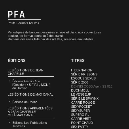
Petits Formats Adultes
Périodiques de bandes dessinées en noir et blanc aux couvertures
couleur, de format poche et à dos carré.
Romans dessinés faits par des adultes, réservés aux adultes.
ÉDITIONS
TITRES
LES ÉDITIONS DE JEAN
HIBERNATION
CHAPELLE
SÉRIE FRISSONS
EXODUS SEXUS
Éditions Gemini / de
SÉRIE 2000
l’Occident / S.F.P.I. / MCL /
DENNIS COBB Agent SS 018
du Domino
DUCHMOLL
LES ÉDITIONS DE MAX CANAL
LE VENGEUR
SÉRIE LE SPHYNX
Éditions de Poche
CARRÉ ROUGE
SEXYPOCKET
LES ÉDITIONS APPARENTÉES
SEXYSUPER
À JEAN CHAPELLE
SUPERGIRL
OU À MAX CANAL
CARRÉ VERT
Éditions Les Publications
POINT CHAUD
Illustrées
SEX PARTY