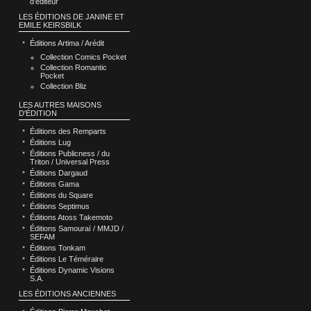
d’éditeur
LES ÉDITIONS DE JANINE ET
EMILE KEIRSBILK
Éditions Artima / Arédit
Collection Comics Pocket
Collection Romantic
Pocket
Collection Bliz
LES AUTRES MAISONS
D'ÉDITION
Éditions des Remparts
Éditions Lug
Éditions Publicness / du
Triton / Universal Press
Éditions Dargaud
Éditions Gama
Éditions du Square
Éditions Septimus
Éditions Atoss Takemoto
Éditions Samouraï / MMJD /
SEFAM
Éditions Tonkam
Éditions Le Téméraire
Éditions Dynamic Visions
S.A.
LES ÉDITIONS ANCIENNES