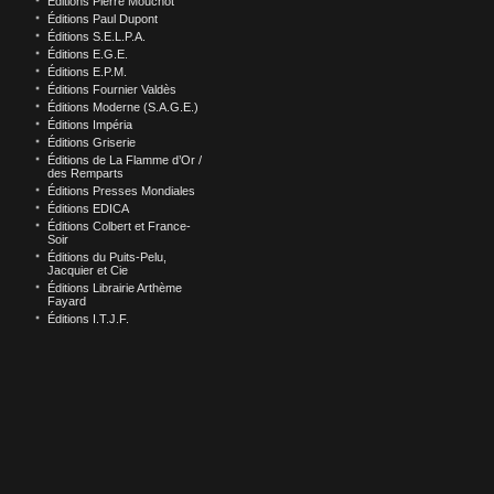
Éditions Pierre Mouchot
Éditions Paul Dupont
Éditions S.E.L.P.A.
Éditions E.G.E.
Éditions E.P.M.
Éditions Fournier Valdès
Éditions Moderne (S.A.G.E.)
Éditions Impéria
Éditions Griserie
Éditions de La Flamme d’Or /
des Remparts
Éditions Presses Mondiales
Éditions EDICA
Éditions Colbert et France-
Soir
Éditions du Puits-Pelu,
Jacquier et Cie
Éditions Librairie Arthème
Fayard
Éditions I.T.J.F.