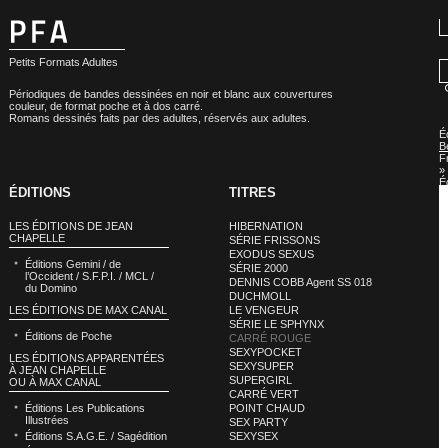
Petits Formats Adultes
Périodiques de bandes dessinées en noir et blanc aux couvertures
couleur, de format poche et à dos carré.
Romans dessinés faits par des adultes, réservés aux adultes.
É
B
F
»
É
ÉDITIONS
TITRES
B
F
:
LES ÉDITIONS DE JEAN
HIBERNATION
C
CHAPELLE
SÉRIE FRISSONS
R
EXODUS SEXUS
Éditions Gemini / de
SÉRIE 2000
l’Occident / S.F.P.I. / MCL /
DENNIS COBB Agent SS 018
du Domino
DUCHMOLL
LES ÉDITIONS DE MAX CANAL
LE VENGEUR
SÉRIE LE SPHYNX
Éditions de Poche
CARRÉ ROUGE
SEXYPOCKET
LES ÉDITIONS APPARENTÉES
SEXYSUPER
À JEAN CHAPELLE
SUPERGIRL
OU À MAX CANAL
CARRÉ VERT
Éditions Les Publications
POINT CHAUD
Illustrées
SEX PARTY
Éditions S.A.G.E. / Sagédition
SEXYSEX