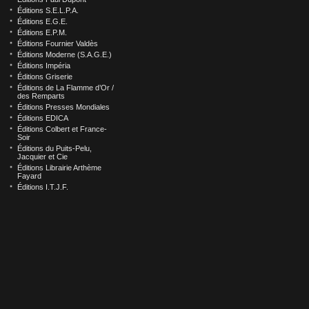
Éditions S.E.L.P.A.
Éditions E.G.E.
Éditions E.P.M.
Éditions Fournier Valdès
Éditions Moderne (S.A.G.E.)
Éditions Impéria
Éditions Griserie
Éditions de La Flamme d’Or /
des Remparts
Éditions Presses Mondiales
Éditions EDICA
Éditions Colbert et France-
Soir
Éditions du Puits-Pelu,
Jacquier et Cie
Éditions Librairie Arthème
Fayard
Éditions I.T.J.F.