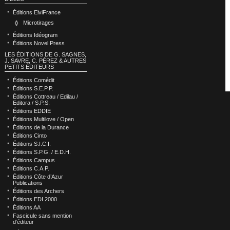
Éditions ElviFrance
Microtirages
Éditions Idéogram
Éditions Novel Press
LES ÉDITIONS DE G. SAGNES,
J. SAVRE, C. PÉREZ & AUTRES
PETITS ÉDITEURS
Éditions Comédit
Éditions S.E.P.P.
Éditions Cottreau / Edilau /
Editora / S.P.S.
Éditions EDDIE
Éditions Multilove / Open
Éditions de la Durance
Éditions Cinto
Éditions S.I.C.I.
Éditions S.P.G. / E.D.H.
Éditions Campus
Éditions C.A.P.
Éditions Côte d’Azur
Publications
Éditions des Archers
Éditions EDI 2000
Éditions AA
Fascicule sans mention
d’éditeur