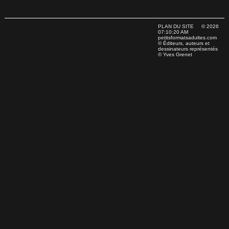
PLAN DU SITE
© 2026
07:10:20 AM
petitsformatsadultes.com
© Éditeurs, auteurs et
dessinateurs représentés
© Yves Grenet