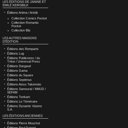
LES ÉDITIONS DE JANINE ET
EMILE KEIRSBILK
Éditions Artima / Arédit
Collection Comics Pocket
Collection Romantic
Pocket
Collection Bliz
LES AUTRES MAISONS
D'ÉDITION
Éditions des Remparts
Éditions Lug
Éditions Publicness / du
Triton / Universal Press
Éditions Dargaud
Éditions Gama
Éditions du Square
Éditions Septimus
Éditions Atoss Takemoto
Éditions Samouraï / MMJD /
SEFAM
Éditions Tonkam
Éditions Le Téméraire
Éditions Dynamic Visions
S.A.
LES ÉDITIONS ANCIENNES
Éditions Pierre Mouchot
Éditions Paul Dupont