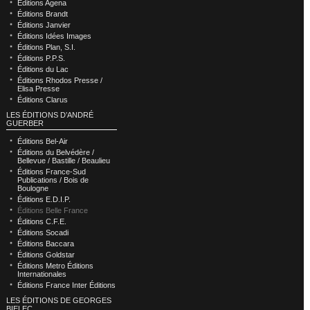
Éditions Agena
Éditions Brandt
Éditions Janvier
Éditions Idées Images
Éditions Plan, S.I.
Éditions P.P.S.
Éditions du Lac
Éditions Rhodos Presse /
Elisa Presse
Éditions Clarus
LES ÉDITIONS D’ANDRÉ
GUERBER
Éditions Bel-Air
Éditions du Belvédère /
Bellevue / Bastille / Beaulieu
Éditions France-Sud
Publications / Bois de
Boulogne
Éditions E.D.I.P.
Éditions Belle France
Éditions C.F.E.
Éditions Socadi
Éditions Baccara
Éditions Goldstar
Éditions Metro Éditions
Internationales
Éditions France Inter Éditions
LES ÉDITIONS DE GEORGES
BIELEC