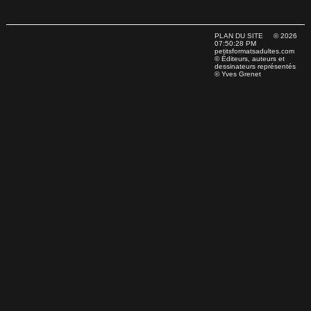
PLAN DU SITE
© 2026
07:50:28 PM
petitsformatsadultes.com
© Éditeurs, auteurs et
dessinateurs représentés
© Yves Grenet