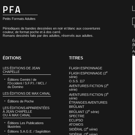
Petits Formats Adultes
Périodiques de bandes dessinées en noir et blanc aux couvertures
couleur, de format poche et à dos carré.
Romans dessinés faits par des adultes, réservés aux adultes.
É
A
/
A
»
ÉDITIONS
TITRES
É
A
/
LES ÉDITIONS DE JEAN
FLASH ESPIONNAGE
A
CHAPELLE
e
–
FLASH ESPIONNAGE (2
C
série)
Éditions Gemini / de
C
O.S.S. 117
l’Occident / S.F.P.I. / MCL /
P
e
AVENTURES FICTION (2
du Domino
»
série)
É
LES ÉDITIONS DE MAX CANAL
e
AVENTURES FICTION (3
A
série)
/
Éditions de Poche
A
ÉTRANGES AVENTURES
–
BRÛLANT
LES ÉDITIONS APPARENTÉES
C
e
À JEAN CHAPELLE
BRÛLANT (2
série)
C
OU À MAX CANAL
SPECTRE
P
:
ECLIPSO
Éditions Les Publications
S
ATOMOS
Illustrées
e
SIDÉRAL (2
série)
Éditions S.A.G.E. / Sagédition
e
SIDÉRAL (3
série)