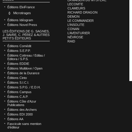
LECOMTE
Éditions ElviFrance
CLAMEURS
RICHARD DRAGON
Microtirages
DEMON
Éditions Idéogram
LE COMMANDER
L’INSOLITE
Éditions Novel Press
CONAN
LES ÉDITIONS DE G. SAGNES,
L’AVENTURIER
J. SAVRE, C. PÉREZ & AUTRES
NÉVROSE
PETITS ÉDITEURS
RAID
Éditions Comédit
Éditions S.E.P.P.
Éditions Cottreau / Edilau /
Editora / S.P.S.
Éditions EDDIE
Éditions Multilove / Open
Éditions de la Durance
Éditions Cinto
Éditions S.I.C.I.
Éditions S.P.G. / E.D.H.
Éditions Campus
Éditions C.A.P.
Éditions Côte d’Azur
Publications
Éditions des Archers
Éditions EDI 2000
Éditions AA
Fascicule sans mention
d’éditeur