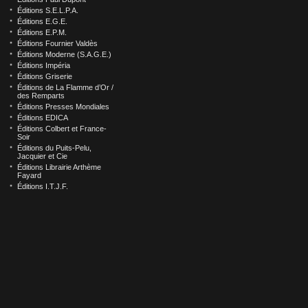
Éditions S.E.L.P.A.
Éditions E.G.E.
Éditions E.P.M.
Éditions Fournier Valdès
Éditions Moderne (S.A.G.E.)
Éditions Impéria
Éditions Griserie
Éditions de La Flamme d’Or /
des Remparts
Éditions Presses Mondiales
Éditions EDICA
Éditions Colbert et France-
Soir
Éditions du Puits-Pelu,
Jacquier et Cie
Éditions Librairie Arthème
Fayard
Éditions I.T.J.F.