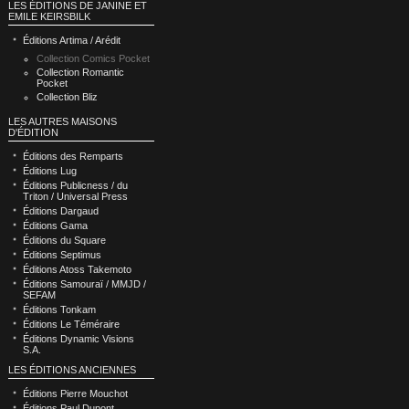
LES ÉDITIONS DE JANINE ET
EMILE KEIRSBILK
Éditions Artima / Arédit
Collection Comics Pocket
Collection Romantic
Pocket
Collection Bliz
LES AUTRES MAISONS
D'ÉDITION
Éditions des Remparts
Éditions Lug
Éditions Publicness / du
Triton / Universal Press
Éditions Dargaud
Éditions Gama
Éditions du Square
Éditions Septimus
Éditions Atoss Takemoto
Éditions Samouraï / MMJD /
SEFAM
Éditions Tonkam
Éditions Le Téméraire
Éditions Dynamic Visions
S.A.
LES ÉDITIONS ANCIENNES
Éditions Pierre Mouchot
Éditions Paul Dupont