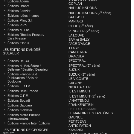
Éditions Agena
COPLAN
Éditions Brandt
HALLUCINATIONS
Éditions Janvier
e
HALLUCINATIONS (2
série)
Éditions Idées Images
BAT LASH
Éditions Plan, S.I.
MANIAKS
Éditions P.P.S.
e
CHOC (2
série)
Éditions du Lac
e
VENGEUR (2
série)
Éditions Rhodos Presse /
LA LOUVE
Elisa Presse
SAM et SALLY
Éditions Clarus
FACE D’ANGE
TTX 75
LES ÉDITIONS D’ANDRÉ
CAMBERRA
GUERBER
DRACULA
SPECTRAL
Éditions Bel-Air
e
SPECTRAL (2
série)
Éditions du Belvédère /
Bellevue / Bastille / Beaulieu
SUZUKI
e
Éditions France-Sud
SUZUKI (2
série)
Publications / Bois de
LE VICOMTE
Boulogne
CALONE
Éditions E.D.I.P.
NICK CARTER
Éditions Belle France
IL EST MINUIT
e
Éditions C.F.E.
IL EST MINUIT (2
série)
L’INATTENDU
Éditions Socadi
FRANKENSTEIN
Éditions Baccara
LE FILS DE SATAN
Éditions Goldstar
LE MANOIR DES FANTÔMES
Éditions Metro Éditions
GAUNCE
Internationales
PETITJEAN
Éditions France Inter Éditions
ANTICIPATION
KAMANDI
LES ÉDITIONS DE GEORGES
BIELEC
LA MAISON DU MYSTÈRE