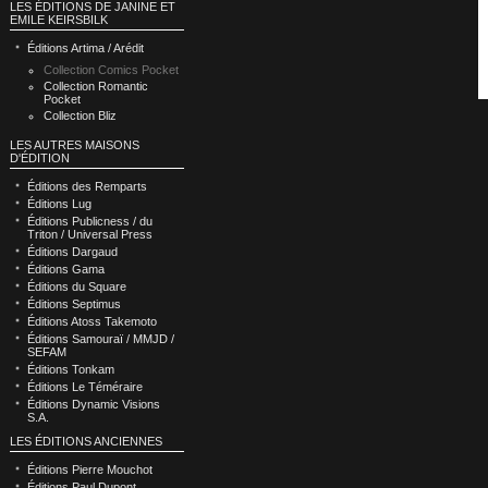
LES ÉDITIONS DE JANINE ET
EMILE KEIRSBILK
Éditions Artima / Arédit
Collection Comics Pocket
Collection Romantic
Pocket
Collection Bliz
LES AUTRES MAISONS
D'ÉDITION
Éditions des Remparts
Éditions Lug
Éditions Publicness / du
Triton / Universal Press
Éditions Dargaud
Éditions Gama
Éditions du Square
Éditions Septimus
Éditions Atoss Takemoto
Éditions Samouraï / MMJD /
SEFAM
Éditions Tonkam
Éditions Le Téméraire
Éditions Dynamic Visions
S.A.
LES ÉDITIONS ANCIENNES
Éditions Pierre Mouchot
Éditions Paul Dupont