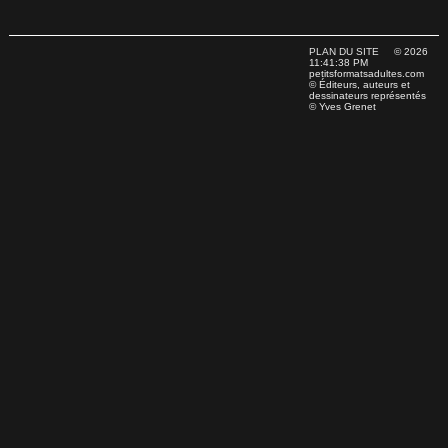
PLAN DU SITE
© 2026
11:41:38 PM
petitsformatsadultes.com
© Éditeurs, auteurs et
dessinateurs représentés
© Yves Grenet