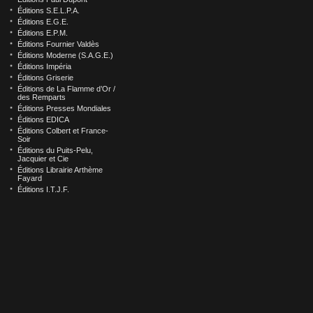
Éditions S.E.L.P.A.
Éditions E.G.E.
Éditions E.P.M.
Éditions Fournier Valdès
Éditions Moderne (S.A.G.E.)
Éditions Impéria
Éditions Griserie
Éditions de La Flamme d’Or /
des Remparts
Éditions Presses Mondiales
Éditions EDICA
Éditions Colbert et France-
Soir
Éditions du Puits-Pelu,
Jacquier et Cie
Éditions Librairie Arthème
Fayard
Éditions I.T.J.F.