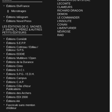
LECOMTE
Éditions ElviFrance
CLAMEURS
RICHARD DRAGON
Microtirages
DEMON
Éditions Idéogram
LE COMMANDER
L’INSOLITE
Éditions Novel Press
CONAN
LES ÉDITIONS DE G. SAGNES,
L’AVENTURIER
J. SAVRE, C. PÉREZ & AUTRES
NÉVROSE
PETITS ÉDITEURS
RAID
Éditions Comédit
Éditions S.E.P.P.
Éditions Cottreau / Edilau /
Editora / S.P.S.
Éditions EDDIE
Éditions Multilove / Open
Éditions de la Durance
Éditions Cinto
Éditions S.I.C.I.
Éditions S.P.G. / E.D.H.
Éditions Campus
Éditions C.A.P.
Éditions Côte d’Azur
Publications
Éditions des Archers
Éditions EDI 2000
Éditions AA
Fascicule sans mention
d’éditeur