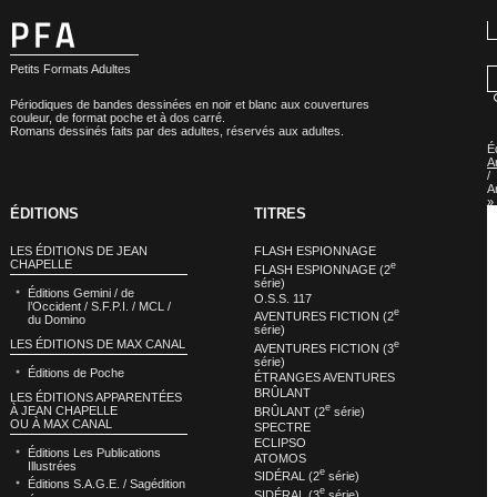
Petits Formats Adultes
Périodiques de bandes dessinées en noir et blanc aux couvertures
couleur, de format poche et à dos carré.
Romans dessinés faits par des adultes, réservés aux adultes.
É
A
/
A
»
ÉDITIONS
TITRES
É
A
/
LES ÉDITIONS DE JEAN
FLASH ESPIONNAGE
A
CHAPELLE
e
–
FLASH ESPIONNAGE (2
C
série)
Éditions Gemini / de
C
O.S.S. 117
l’Occident / S.F.P.I. / MCL /
P
e
AVENTURES FICTION (2
du Domino
»
série)
É
LES ÉDITIONS DE MAX CANAL
e
AVENTURES FICTION (3
A
série)
/
Éditions de Poche
A
ÉTRANGES AVENTURES
–
BRÛLANT
LES ÉDITIONS APPARENTÉES
C
e
À JEAN CHAPELLE
BRÛLANT (2
série)
C
OU À MAX CANAL
SPECTRE
P
:
ECLIPSO
Éditions Les Publications
L
ATOMOS
Illustrées
F
e
SIDÉRAL (2
série)
D
Éditions S.A.G.E. / Sagédition
e
SIDÉRAL (3
série)
S