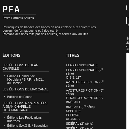
Petits Formats Adultes
Périodiques de bandes dessinées en noir et blanc aux couvertures
couleur, de format poche et à dos carré.
Romans dessinés faits par des adultes, réservés aux adultes.
É
A
/
A
»
ÉDITIONS
TITRES
É
A
/
LES ÉDITIONS DE JEAN
FLASH ESPIONNAGE
A
CHAPELLE
e
–
FLASH ESPIONNAGE (2
C
série)
Éditions Gemini / de
C
O.S.S. 117
l’Occident / S.F.P.I. / MCL /
P
e
AVENTURES FICTION (2
du Domino
»
série)
É
LES ÉDITIONS DE MAX CANAL
e
AVENTURES FICTION (3
A
série)
/
Éditions de Poche
A
ÉTRANGES AVENTURES
–
BRÛLANT
LES ÉDITIONS APPARENTÉES
C
e
À JEAN CHAPELLE
BRÛLANT (2
série)
C
OU À MAX CANAL
SPECTRE
P
:
ECLIPSO
Éditions Les Publications
N
ATOMOS
Illustrées
e
SIDÉRAL (2
série)
Éditions S.A.G.E. / Sagédition
e
SIDÉRAL (3
série)