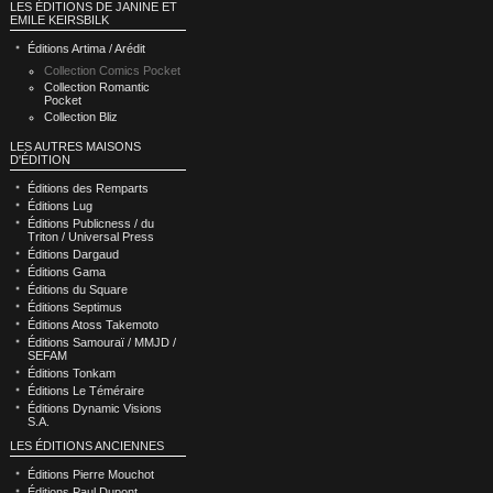
LES ÉDITIONS DE JANINE ET
EMILE KEIRSBILK
Éditions Artima / Arédit
Collection Comics Pocket
Collection Romantic
Pocket
Collection Bliz
LES AUTRES MAISONS
D'ÉDITION
Éditions des Remparts
Éditions Lug
Éditions Publicness / du
Triton / Universal Press
Éditions Dargaud
Éditions Gama
Éditions du Square
Éditions Septimus
Éditions Atoss Takemoto
Éditions Samouraï / MMJD /
SEFAM
Éditions Tonkam
Éditions Le Téméraire
Éditions Dynamic Visions
S.A.
LES ÉDITIONS ANCIENNES
Éditions Pierre Mouchot
Éditions Paul Dupont