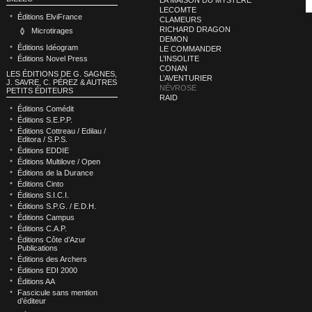
LECOMTE
Éditions ElviFrance
CLAMEURS
RICHARD DRAGON
Microtirages
DEMON
Éditions Idéogram
LE COMMANDER
L’INSOLITE
Éditions Novel Press
CONAN
LES ÉDITIONS DE G. SAGNES,
L’AVENTURIER
J. SAVRE, C. PÉREZ & AUTRES
NÉVROSE
PETITS ÉDITEURS
RAID
Éditions Comédit
Éditions S.E.P.P.
Éditions Cottreau / Edilau /
Editora / S.P.S.
Éditions EDDIE
Éditions Multilove / Open
Éditions de la Durance
Éditions Cinto
Éditions S.I.C.I.
Éditions S.P.G. / E.D.H.
Éditions Campus
Éditions C.A.P.
Éditions Côte d’Azur
Publications
Éditions des Archers
Éditions EDI 2000
Éditions AA
Fascicule sans mention
d’éditeur