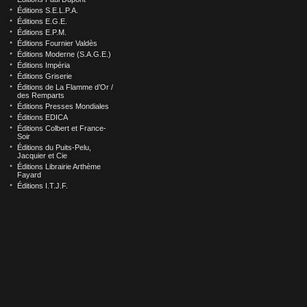
Éditions S.E.L.P.A.
Éditions E.G.E.
Éditions E.P.M.
Éditions Fournier Valdès
Éditions Moderne (S.A.G.E.)
Éditions Impéria
Éditions Griserie
Éditions de La Flamme d’Or /
des Remparts
Éditions Presses Mondiales
Éditions EDICA
Éditions Colbert et France-
Soir
Éditions du Puits-Pelu,
Jacquier et Cie
Éditions Librairie Arthème
Fayard
Éditions I.T.J.F.