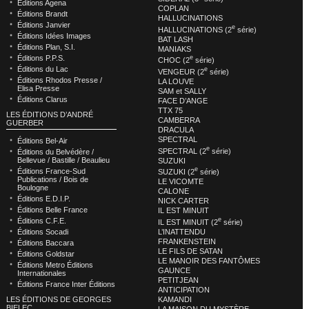
Éditions Agena
COPLAN
Éditions Brandt
HALLUCINATIONS
Éditions Janvier
e
HALLUCINATIONS (2
série)
Éditions Idées Images
BAT LASH
Éditions Plan, S.I.
MANIAKS
Éditions P.P.S.
e
CHOC (2
série)
Éditions du Lac
e
VENGEUR (2
série)
Éditions Rhodos Presse /
LA LOUVE
Elisa Presse
SAM et SALLY
Éditions Clarus
FACE D’ANGE
TTX 75
LES ÉDITIONS D’ANDRÉ
CAMBERRA
GUERBER
DRACULA
SPECTRAL
Éditions Bel-Air
e
SPECTRAL (2
série)
Éditions du Belvédère /
Bellevue / Bastille / Beaulieu
SUZUKI
e
Éditions France-Sud
SUZUKI (2
série)
Publications / Bois de
LE VICOMTE
Boulogne
CALONE
Éditions E.D.I.P.
NICK CARTER
Éditions Belle France
IL EST MINUIT
e
Éditions C.F.E.
IL EST MINUIT (2
série)
L’INATTENDU
Éditions Socadi
FRANKENSTEIN
Éditions Baccara
LE FILS DE SATAN
Éditions Goldstar
LE MANOIR DES FANTÔMES
Éditions Metro Éditions
GAUNCE
Internationales
PETITJEAN
Éditions France Inter Éditions
ANTICIPATION
KAMANDI
LES ÉDITIONS DE GEORGES
BIELEC
LA MAISON DU MYSTÈRE