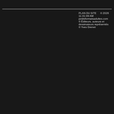
PLAN DU SITE
© 2026
11:31:09 AM
petitsformatsadultes.com
© Éditeurs, auteurs et
dessinateurs représentés
© Yves Grenet