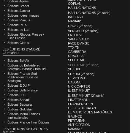
Éditions Agena
COPLAN
Éditions Brandt
HALLUCINATIONS
Éditions Janvier
e
HALLUCINATIONS (2
série)
Éditions Idées Images
BAT LASH
Éditions Plan, S.I.
MANIAKS
Éditions P.P.S.
e
CHOC (2
série)
Éditions du Lac
e
VENGEUR (2
série)
Éditions Rhodos Presse /
LA LOUVE
Elisa Presse
SAM et SALLY
Éditions Clarus
FACE D’ANGE
TTX 75
LES ÉDITIONS D’ANDRÉ
CAMBERRA
GUERBER
DRACULA
SPECTRAL
Éditions Bel-Air
e
SPECTRAL (2
série)
Éditions du Belvédère /
Bellevue / Bastille / Beaulieu
SUZUKI
e
Éditions France-Sud
SUZUKI (2
série)
Publications / Bois de
LE VICOMTE
Boulogne
CALONE
Éditions E.D.I.P.
NICK CARTER
Éditions Belle France
IL EST MINUIT
e
Éditions C.F.E.
IL EST MINUIT (2
série)
L’INATTENDU
Éditions Socadi
FRANKENSTEIN
Éditions Baccara
LE FILS DE SATAN
Éditions Goldstar
LE MANOIR DES FANTÔMES
Éditions Metro Éditions
GAUNCE
Internationales
PETITJEAN
Éditions France Inter Éditions
ANTICIPATION
KAMANDI
LES ÉDITIONS DE GEORGES
BIELEC
LA MAISON DU MYSTÈRE