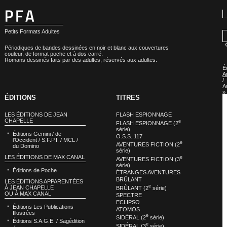
Petits Formats Adultes
Périodiques de bandes dessinées en noir et blanc aux couvertures
couleur, de format poche et à dos carré.
Romans dessinés faits par des adultes, réservés aux adultes.
É
A
/
A
»
ÉDITIONS
TITRES
É
A
/
LES ÉDITIONS DE JEAN
FLASH ESPIONNAGE
A
CHAPELLE
e
–
FLASH ESPIONNAGE (2
C
série)
Éditions Gemini / de
C
O.S.S. 117
l’Occident / S.F.P.I. / MCL /
P
e
AVENTURES FICTION (2
du Domino
»
série)
É
LES ÉDITIONS DE MAX CANAL
e
AVENTURES FICTION (3
A
série)
/
Éditions de Poche
A
ÉTRANGES AVENTURES
–
BRÛLANT
LES ÉDITIONS APPARENTÉES
C
e
À JEAN CHAPELLE
BRÛLANT (2
série)
C
OU À MAX CANAL
SPECTRE
P
:
ECLIPSO
Éditions Les Publications
S
ATOMOS
Illustrées
(
e
SIDÉRAL (2
série)
s
Éditions S.A.G.E. / Sagédition
e
SIDÉRAL (3
série)