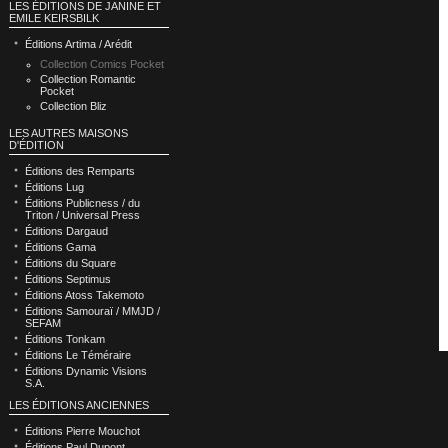
LES ÉDITIONS DE JANINE ET
EMILE KEIRSBILK
Éditions Artima / Arédit
Collection Comics Pocket
Collection Romantic
Pocket
Collection Bliz
LES AUTRES MAISONS
D'ÉDITION
Éditions des Remparts
Éditions Lug
Éditions Publicness / du
Triton / Universal Press
Éditions Dargaud
Éditions Gama
Éditions du Square
Éditions Septimus
Éditions Atoss Takemoto
Éditions Samouraï / MMJD /
SEFAM
Éditions Tonkam
Éditions Le Téméraire
Éditions Dynamic Visions
S.A.
LES ÉDITIONS ANCIENNES
Éditions Pierre Mouchot
Éditions Paul Dupont