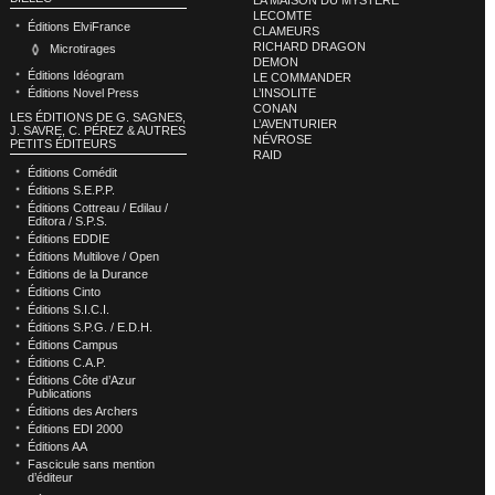
LECOMTE
Éditions ElviFrance
CLAMEURS
RICHARD DRAGON
Microtirages
DEMON
Éditions Idéogram
LE COMMANDER
L’INSOLITE
Éditions Novel Press
CONAN
LES ÉDITIONS DE G. SAGNES,
L’AVENTURIER
J. SAVRE, C. PÉREZ & AUTRES
NÉVROSE
PETITS ÉDITEURS
RAID
Éditions Comédit
Éditions S.E.P.P.
Éditions Cottreau / Edilau /
Editora / S.P.S.
Éditions EDDIE
Éditions Multilove / Open
Éditions de la Durance
Éditions Cinto
Éditions S.I.C.I.
Éditions S.P.G. / E.D.H.
Éditions Campus
Éditions C.A.P.
Éditions Côte d’Azur
Publications
Éditions des Archers
Éditions EDI 2000
Éditions AA
Fascicule sans mention
d’éditeur