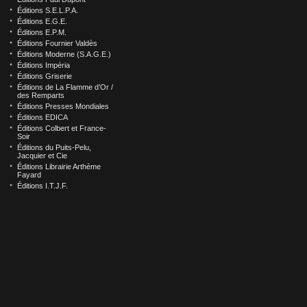
Éditions S.E.L.P.A.
Éditions E.G.E.
Éditions E.P.M.
Éditions Fournier Valdès
Éditions Moderne (S.A.G.E.)
Éditions Impéria
Éditions Griserie
Éditions de La Flamme d’Or /
des Remparts
Éditions Presses Mondiales
Éditions EDICA
Éditions Colbert et France-
Soir
Éditions du Puits-Pelu,
Jacquier et Cie
Éditions Librairie Arthème
Fayard
Éditions I.T.J.F.