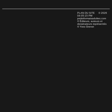
PLAN DU SITE
© 2026
04:05:15 PM
petitsformatsadultes.com
© Éditeurs, auteurs et
dessinateurs représentés
© Yves Grenet