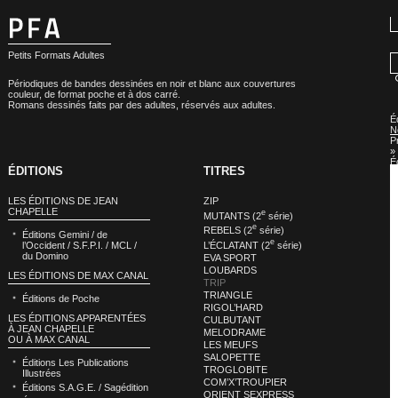
Petits Formats Adultes
Périodiques de bandes dessinées en noir et blanc aux couvertures
couleur, de format poche et à dos carré.
Romans dessinés faits par des adultes, réservés aux adultes.
É
N
P
»
É
ÉDITIONS
TITRES
N
P
:
LES ÉDITIONS DE JEAN
ZIP
T
CHAPELLE
e
MUTANTS (2
série)
e
REBELS (2
série)
Éditions Gemini / de
e
L’ÉCLATANT (2
série)
l’Occident / S.F.P.I. / MCL /
du Domino
EVA SPORT
LOUBARDS
LES ÉDITIONS DE MAX CANAL
TRIP
TRIANGLE
Éditions de Poche
RIGOL’HARD
LES ÉDITIONS APPARENTÉES
CULBUTANT
À JEAN CHAPELLE
MELODRAME
OU À MAX CANAL
LES MEUFS
SALOPETTE
Éditions Les Publications
TROGLOBITE
Illustrées
COM’X’TROUPIER
Éditions S.A.G.E. / Sagédition
ORIENT SEXPRESS