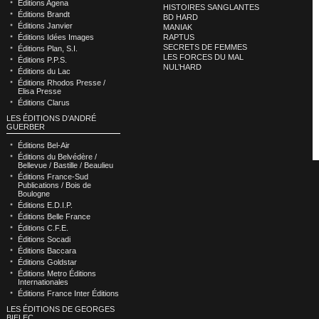
Éditions Agena
HISTOIRES SANGLANTES
Éditions Brandt
BD HARD
Éditions Janvier
MANIAK
RAPTUS
Éditions Idées Images
SECRETS DE FEMMES
Éditions Plan, S.I.
LES FORCES DU MAL
Éditions P.P.S.
NUL’HARD
Éditions du Lac
Éditions Rhodos Presse /
Elisa Presse
Éditions Clarus
LES ÉDITIONS D’ANDRÉ
GUERBER
Éditions Bel-Air
Éditions du Belvédère /
Bellevue / Bastille / Beaulieu
Éditions France-Sud
Publications / Bois de
Boulogne
Éditions E.D.I.P.
Éditions Belle France
Éditions C.F.E.
Éditions Socadi
Éditions Baccara
Éditions Goldstar
Éditions Metro Éditions
Internationales
Éditions France Inter Éditions
LES ÉDITIONS DE GEORGES
BIELEC