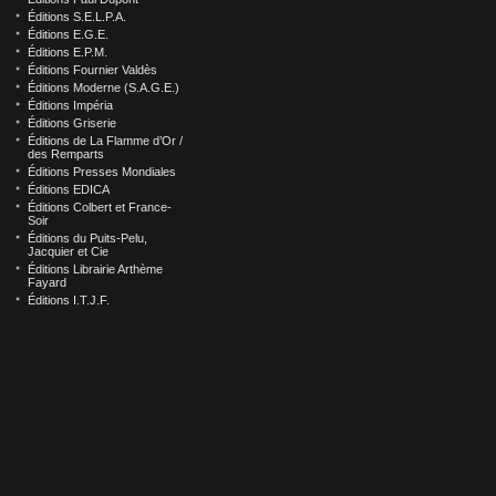
Éditions S.E.L.P.A.
Éditions E.G.E.
Éditions E.P.M.
Éditions Fournier Valdès
Éditions Moderne (S.A.G.E.)
Éditions Impéria
Éditions Griserie
Éditions de La Flamme d’Or /
des Remparts
Éditions Presses Mondiales
Éditions EDICA
Éditions Colbert et France-
Soir
Éditions du Puits-Pelu,
Jacquier et Cie
Éditions Librairie Arthème
Fayard
Éditions I.T.J.F.