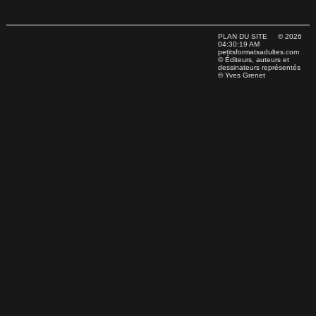
PLAN DU SITE
© 2026
04:30:19 AM
petitsformatsadultes.com
© Éditeurs, auteurs et
dessinateurs représentés
© Yves Grenet