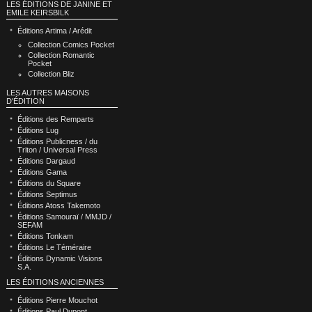
LES ÉDITIONS DE JANINE ET
EMILE KEIRSBILK
Éditions Artima / Arédit
Collection Comics Pocket
Collection Romantic
Pocket
Collection Bliz
LES AUTRES MAISONS
D'ÉDITION
Éditions des Remparts
Éditions Lug
Éditions Publicness / du
Triton / Universal Press
Éditions Dargaud
Éditions Gama
Éditions du Square
Éditions Septimus
Éditions Atoss Takemoto
Éditions Samouraï / MMJD /
SEFAM
Éditions Tonkam
Éditions Le Téméraire
Éditions Dynamic Visions
S.A.
LES ÉDITIONS ANCIENNES
Éditions Pierre Mouchot
Éditions Paul Dupont