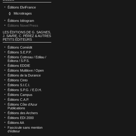
Éditions ElviFrance
Microtirages
Éditions Idéogram
Éditions Novel Press
LES ÉDITIONS DE G. SAGNES,
J. SAVRE, C. PÉREZ & AUTRES
PETITS ÉDITEURS
Éditions Comédit
Éditions S.E.P.P.
Éditions Cottreau / Edilau /
Editora / S.P.S.
Éditions EDDIE
Éditions Multilove / Open
Éditions de la Durance
Éditions Cinto
Éditions S.I.C.I.
Éditions S.P.G. / E.D.H.
Éditions Campus
Éditions C.A.P.
Éditions Côte d’Azur
Publications
Éditions des Archers
Éditions EDI 2000
Éditions AA
Fascicule sans mention
d’éditeur