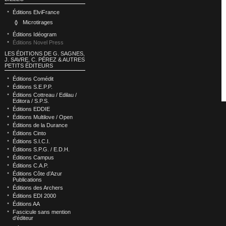
Éditions ElviFrance
Microtirages
Éditions Idéogram
Éditions Novel Press
LES ÉDITIONS DE G. SAGNES,
J. SAVRE, C. PÉREZ & AUTRES
PETITS ÉDITEURS
Éditions Comédit
Éditions S.E.P.P.
Éditions Cottreau / Edilau /
Editora / S.P.S.
Éditions EDDIE
Éditions Multilove / Open
Éditions de la Durance
Éditions Cinto
Éditions S.I.C.I.
Éditions S.P.G. / E.D.H.
Éditions Campus
Éditions C.A.P.
Éditions Côte d’Azur
Publications
Éditions des Archers
Éditions EDI 2000
Éditions AA
Fascicule sans mention
d’éditeur