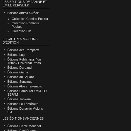
LES ÉDITIONS DE JANINE ET
EMILE KEIRSBILK
Éditions Artima / Arédit
Collection Comics Pocket
Collection Romantic
Pocket
Collection Bliz
LES AUTRES MAISONS
D'ÉDITION
Éditions des Remparts
Éditions Lug
Éditions Publicness / du
Triton / Universal Press
Éditions Dargaud
Éditions Gama
Éditions du Square
Éditions Septimus
Éditions Atoss Takemoto
Éditions Samouraï / MMJD /
SEFAM
Éditions Tonkam
Éditions Le Téméraire
Éditions Dynamic Visions
S.A.
LES ÉDITIONS ANCIENNES
Éditions Pierre Mouchot
Éditions Paul Dupont