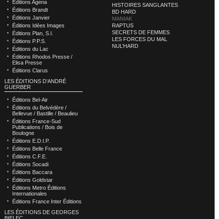
Éditions Agena
HISTOIRES SANGLANTES
Éditions Brandt
BD HARD
Éditions Janvier
MANIAK
RAPTUS
Éditions Idées Images
SECRETS DE FEMMES
Éditions Plan, S.I.
LES FORCES DU MAL
Éditions P.P.S.
NUL’HARD
Éditions du Lac
Éditions Rhodos Presse /
Elisa Presse
Éditions Clarus
LES ÉDITIONS D’ANDRÉ
GUERBER
Éditions Bel-Air
Éditions du Belvédère /
Bellevue / Bastille / Beaulieu
Éditions France-Sud
Publications / Bois de
Boulogne
Éditions E.D.I.P.
Éditions Belle France
Éditions C.F.E.
Éditions Socadi
Éditions Baccara
Éditions Goldstar
Éditions Metro Éditions
Internationales
Éditions France Inter Éditions
LES ÉDITIONS DE GEORGES
BIELEC