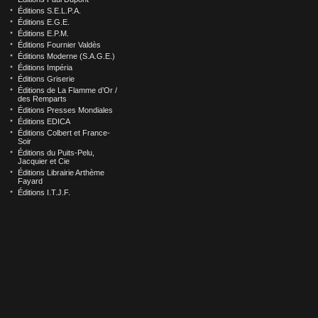
Éditions S.E.L.P.A.
Éditions E.G.E.
Éditions E.P.M.
Éditions Fournier Valdès
Éditions Moderne (S.A.G.E.)
Éditions Impéria
Éditions Griserie
Éditions de La Flamme d’Or /
des Remparts
Éditions Presses Mondiales
Éditions EDICA
Éditions Colbert et France-
Soir
Éditions du Puits-Pelu,
Jacquier et Cie
Éditions Librairie Arthème
Fayard
Éditions I.T.J.F.