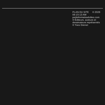
PLAN DU SITE
© 2026
06:15:13 AM
petitsformatsadultes.com
© Éditeurs, auteurs et
dessinateurs représentés
© Yves Grenet