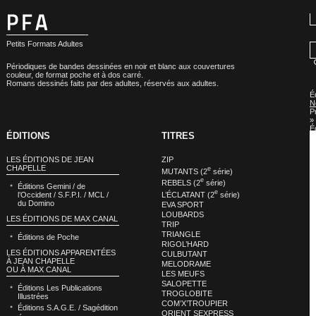
Petits Formats Adultes
Périodiques de bandes dessinées en noir et blanc aux couvertures
couleur, de format poche et à dos carré.
Romans dessinés faits par des adultes, réservés aux adultes.
É
N
P
»
É
ÉDITIONS
TITRES
N
P
:
LES ÉDITIONS DE JEAN
ZIP
M
CHAPELLE
e
MUTANTS (2
série)
e
REBELS (2
série)
Éditions Gemini / de
e
L’ÉCLATANT (2
série)
l’Occident / S.F.P.I. / MCL /
du Domino
EVA SPORT
LOUBARDS
LES ÉDITIONS DE MAX CANAL
TRIP
TRIANGLE
Éditions de Poche
RIGOL’HARD
LES ÉDITIONS APPARENTÉES
CULBUTANT
À JEAN CHAPELLE
MELODRAME
OU À MAX CANAL
LES MEUFS
SALOPETTE
Éditions Les Publications
TROGLOBITE
Illustrées
COM’X’TROUPIER
Éditions S.A.G.E. / Sagédition
ORIENT SEXPRESS