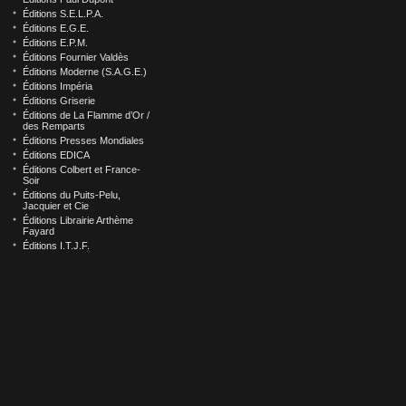
Éditions S.E.L.P.A.
Éditions E.G.E.
Éditions E.P.M.
Éditions Fournier Valdès
Éditions Moderne (S.A.G.E.)
Éditions Impéria
Éditions Griserie
Éditions de La Flamme d’Or /
des Remparts
Éditions Presses Mondiales
Éditions EDICA
Éditions Colbert et France-
Soir
Éditions du Puits-Pelu,
Jacquier et Cie
Éditions Librairie Arthème
Fayard
Éditions I.T.J.F.