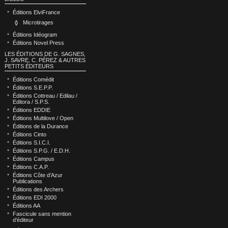
Éditions ElviFrance
Microtirages
Éditions Idéogram
Éditions Novel Press
LES ÉDITIONS DE G. SAGNES,
J. SAVRE, C. PÉREZ & AUTRES
PETITS ÉDITEURS
Éditions Comédit
Éditions S.E.P.P.
Éditions Cottreau / Edilau /
Editora / S.P.S.
Éditions EDDIE
Éditions Multilove / Open
Éditions de la Durance
Éditions Cinto
Éditions S.I.C.I.
Éditions S.P.G. / E.D.H.
Éditions Campus
Éditions C.A.P.
Éditions Côte d’Azur
Publications
Éditions des Archers
Éditions EDI 2000
Éditions AA
Fascicule sans mention
d’éditeur