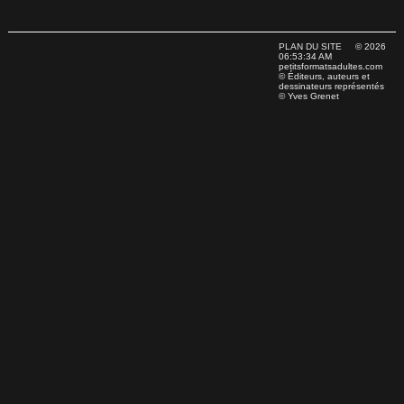
PLAN DU SITE
© 2026
06:53:34 AM
petitsformatsadultes.com
© Éditeurs, auteurs et
dessinateurs représentés
© Yves Grenet