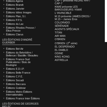
CAP-7 présente HEURE «H» /
Éditions Agena
CAP-7
Éditions Brandt
KWAÏ présente LES
Éditions Janvier
BAROUDEURS / KWAÏ
Éditions Idées Images
L’ INVINCIBLE
M.15 présente JAMES EROS /
Éditions Plan, S.I.
M.15 – James Eros
Éditions P.P.S.
COLORADO
Éditions du Lac
SÉRÉNADE
Éditions Rhodos Presse /
AGENTS SPÉCIAUX
Elisa Presse
TITAN
Éditions Clarus
AIR MAN
O’BRIEN
LES ÉDITIONS D’ANDRÉ
e
GUERBER
O’BRIEN (2
série)
EL DESPERADO
Éditions Bel-Air
EL DIABLO
Éditions du Belvédère /
ODINE
Bellevue / Bastille / Beaulieu
KING KONG
Éditions France-Sud
ASTRELLA
Publications / Bois de
Boulogne
Éditions E.D.I.P.
Éditions Belle France
Éditions C.F.E.
Éditions Socadi
Éditions Baccara
Éditions Goldstar
Éditions Metro Éditions
Internationales
Éditions France Inter Éditions
LES ÉDITIONS DE GEORGES
BIELEC