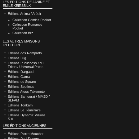
LES ÉDITIONS DE JANINE ET
EMILE KEIRSBILK
Éditions Artima / Arédit
Collection Comics Pocket
Collection Romantic
Pocket
Collection Bliz
LES AUTRES MAISONS
D'ÉDITION
Éditions des Remparts
Éditions Lug
Éditions Publicness / du
Triton / Universal Press
Éditions Dargaud
Éditions Gama
Éditions du Square
Éditions Septimus
Éditions Atoss Takemoto
Éditions Samouraï / MMJD /
SEFAM
Éditions Tonkam
Éditions Le Téméraire
Éditions Dynamic Visions
S.A.
LES ÉDITIONS ANCIENNES
Éditions Pierre Mouchot
Éditions Paul Dupont