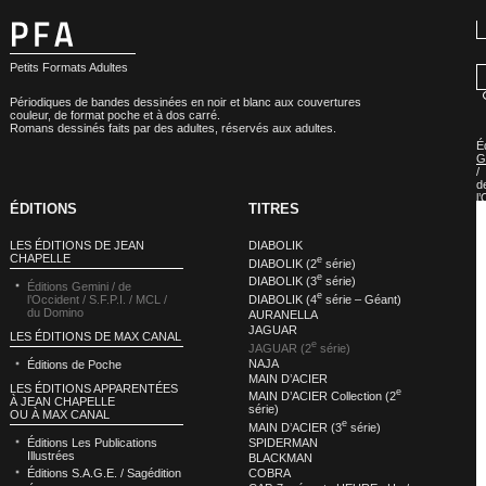
Petits Formats Adultes
Périodiques de bandes dessinées en noir et blanc aux couvertures
couleur, de format poche et à dos carré.
Romans dessinés faits par des adultes, réservés aux adultes.
É
G
/
d
l
ÉDITIONS
TITRES
/
S.
/
LES ÉDITIONS DE JEAN
DIABOLIK
M
CHAPELLE
e
/
DIABOLIK (2
série)
d
e
DIABOLIK (3
série)
Éditions Gemini / de
D
e
DIABOLIK (4
série – Géant)
l’Occident / S.F.P.I. / MCL /
»
du Domino
AURANELLA
É
M
JAGUAR
LES ÉDITIONS DE MAX CANAL
:
e
JAGUAR (2
série)
J
NAJA
Éditions de Poche
(
MAIN D’ACIER
s
LES ÉDITIONS APPARENTÉES
e
MAIN D’ACIER Collection (2
À JEAN CHAPELLE
série)
OU À MAX CANAL
e
MAIN D’ACIER (3
série)
SPIDERMAN
Éditions Les Publications
Illustrées
BLACKMAN
COBRA
Éditions S.A.G.E. / Sagédition