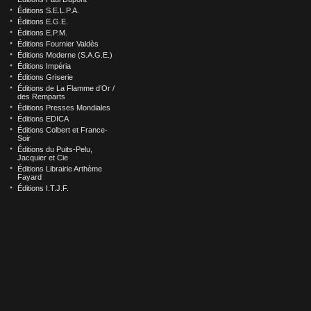
Éditions S.E.L.P.A.
Éditions E.G.E.
Éditions E.P.M.
Éditions Fournier Valdès
Éditions Moderne (S.A.G.E.)
Éditions Impéria
Éditions Griserie
Éditions de La Flamme d’Or /
des Remparts
Éditions Presses Mondiales
Éditions EDICA
Éditions Colbert et France-
Soir
Éditions du Puits-Pelu,
Jacquier et Cie
Éditions Librairie Arthème
Fayard
Éditions I.T.J.F.