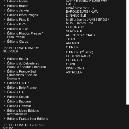
CAP-7 présente HEURE «H» /
Éditions Agena
CAP-7
Éditions Brandt
KWAÏ présente LES
Éditions Janvier
BAROUDEURS / KWAÏ
Éditions Idées Images
L’ INVINCIBLE
M.15 présente JAMES EROS /
Éditions Plan, S.I.
M.15 – James Eros
Éditions P.P.S.
COLORADO
Éditions du Lac
SÉRÉNADE
Éditions Rhodos Presse /
AGENTS SPÉCIAUX
Elisa Presse
TITAN
Éditions Clarus
AIR MAN
O’BRIEN
LES ÉDITIONS D’ANDRÉ
e
GUERBER
O’BRIEN (2
série)
EL DESPERADO
Éditions Bel-Air
EL DIABLO
Éditions du Belvédère /
ODINE
Bellevue / Bastille / Beaulieu
KING KONG
Éditions France-Sud
ASTRELLA
Publications / Bois de
Boulogne
Éditions E.D.I.P.
Éditions Belle France
Éditions C.F.E.
Éditions Socadi
Éditions Baccara
Éditions Goldstar
Éditions Metro Éditions
Internationales
Éditions France Inter Éditions
LES ÉDITIONS DE GEORGES
BIELEC