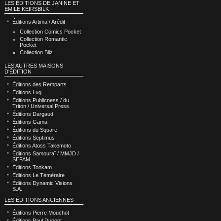
LES ÉDITIONS DE JANINE ET
EMILE KEIRSBILK
Éditions Artima / Arédit
Collection Comics Pocket
Collection Romantic
Pocket
Collection Bliz
LES AUTRES MAISONS
D'ÉDITION
Éditions des Remparts
Éditions Lug
Éditions Publicness / du
Triton / Universal Press
Éditions Dargaud
Éditions Gama
Éditions du Square
Éditions Septimus
Éditions Atoss Takemoto
Éditions Samouraï / MMJD /
SEFAM
Éditions Tonkam
Éditions Le Téméraire
Éditions Dynamic Visions
S.A.
LES ÉDITIONS ANCIENNES
Éditions Pierre Mouchot
Éditions Paul Dupont