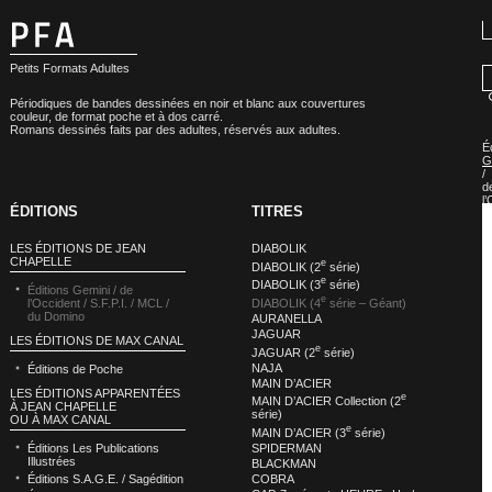
Petits Formats Adultes
Périodiques de bandes dessinées en noir et blanc aux couvertures
couleur, de format poche et à dos carré.
Romans dessinés faits par des adultes, réservés aux adultes.
É
G
/
d
l
ÉDITIONS
TITRES
/
S.
/
LES ÉDITIONS DE JEAN
DIABOLIK
M
CHAPELLE
e
/
DIABOLIK (2
série)
d
e
DIABOLIK (3
série)
Éditions Gemini / de
D
e
DIABOLIK (4
série – Géant)
l’Occident / S.F.P.I. / MCL /
»
du Domino
AURANELLA
É
d
JAGUAR
LES ÉDITIONS DE MAX CANAL
l
e
JAGUAR (2
série)
:
NAJA
Éditions de Poche
D
MAIN D’ACIER
(
LES ÉDITIONS APPARENTÉES
s
e
MAIN D’ACIER Collection (2
À JEAN CHAPELLE
–
série)
OU À MAX CANAL
G
e
MAIN D’ACIER (3
série)
SPIDERMAN
Éditions Les Publications
Illustrées
BLACKMAN
COBRA
Éditions S.A.G.E. / Sagédition