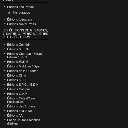
Éditions ElviFrance
Microtirages
Éditions Idéogram
Éditions Novel Press
LES ÉDITIONS DE G. SAGNES,
J. SAVRE, C. PÉREZ & AUTRES
PETITS ÉDITEURS
Éditions Comédit
Éditions S.E.P.P.
Éditions Cottreau / Edilau /
Editora / S.P.S.
Éditions EDDIE
Éditions Multilove / Open
Éditions de la Durance
Éditions Cinto
Éditions S.I.C.I.
Éditions S.P.G. / E.D.H.
Éditions Campus
Éditions C.A.P.
Éditions Côte d’Azur
Publications
Éditions des Archers
Éditions EDI 2000
Éditions AA
Fascicule sans mention
d’éditeur