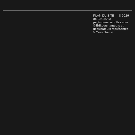
PLAN DU SITE
© 2026
06:03:19 AM
petitsformatsadultes.com
© Éditeurs, auteurs et
dessinateurs représentés
© Yves Grenet