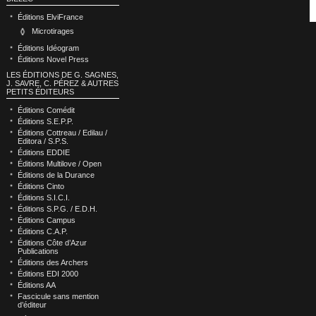
Éditions ElviFrance
Microtirages
Éditions Idéogram
Éditions Novel Press
LES ÉDITIONS DE G. SAGNES,
J. SAVRE, C. PÉREZ & AUTRES
PETITS ÉDITEURS
Éditions Comédit
Éditions S.E.P.P.
Éditions Cottreau / Edilau /
Editora / S.P.S.
Éditions EDDIE
Éditions Multilove / Open
Éditions de la Durance
Éditions Cinto
Éditions S.I.C.I.
Éditions S.P.G. / E.D.H.
Éditions Campus
Éditions C.A.P.
Éditions Côte d’Azur
Publications
Éditions des Archers
Éditions EDI 2000
Éditions AA
Fascicule sans mention
d’éditeur