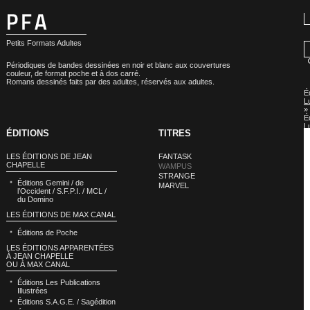
Petits Formats Adultes
Périodiques de bandes dessinées en noir et blanc aux couvertures
couleur, de format poche et à dos carré.
Romans dessinés faits par des adultes, réservés aux adultes.
É
L
»
É
L
ÉDITIONS
TITRES
:
W
LES ÉDITIONS DE JEAN
FANTASK
CHAPELLE
WAMPUS
STRANGE
Éditions Gemini / de
MARVEL
l’Occident / S.F.P.I. / MCL /
du Domino
LES ÉDITIONS DE MAX CANAL
Éditions de Poche
LES ÉDITIONS APPARENTÉES
À JEAN CHAPELLE
OU À MAX CANAL
Éditions Les Publications
Illustrées
Éditions S.A.G.E. / Sagédition