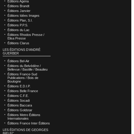
Éditions Agena
Éditions Brandt
Éditions Janvier
Éditions Idées Images
Éditions Plan, S.I.
Éditions P.P.S.
Éditions du Lac
Éditions Rhodos Presse /
Elisa Presse
Éditions Clarus
LES ÉDITIONS D’ANDRÉ
GUERBER
Éditions Bel-Air
Éditions du Belvédère /
Bellevue / Bastille / Beaulieu
Éditions France-Sud
Publications / Bois de
Boulogne
Éditions E.D.I.P.
Éditions Belle France
Éditions C.F.E.
Éditions Socadi
Éditions Baccara
Éditions Goldstar
Éditions Metro Éditions
Internationales
Éditions France Inter Éditions
LES ÉDITIONS DE GEORGES
BIELEC