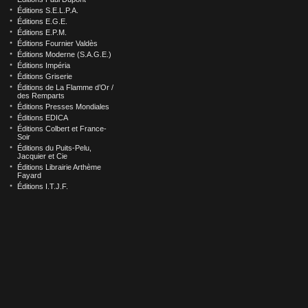
Éditions S.E.L.P.A.
Éditions E.G.E.
Éditions E.P.M.
Éditions Fournier Valdès
Éditions Moderne (S.A.G.E.)
Éditions Impéria
Éditions Griserie
Éditions de La Flamme d’Or /
des Remparts
Éditions Presses Mondiales
Éditions EDICA
Éditions Colbert et France-
Soir
Éditions du Puits-Pelu,
Jacquier et Cie
Éditions Librairie Arthème
Fayard
Éditions I.T.J.F.