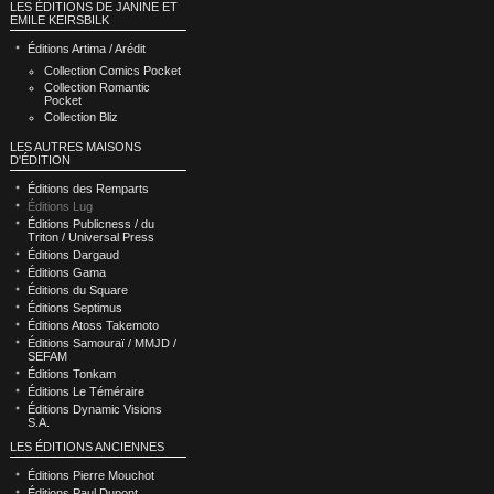
LES ÉDITIONS DE JANINE ET
EMILE KEIRSBILK
Éditions Artima / Arédit
Collection Comics Pocket
Collection Romantic
Pocket
Collection Bliz
LES AUTRES MAISONS
D'ÉDITION
Éditions des Remparts
Éditions Lug
Éditions Publicness / du
Triton / Universal Press
Éditions Dargaud
Éditions Gama
Éditions du Square
Éditions Septimus
Éditions Atoss Takemoto
Éditions Samouraï / MMJD /
SEFAM
Éditions Tonkam
Éditions Le Téméraire
Éditions Dynamic Visions
S.A.
LES ÉDITIONS ANCIENNES
Éditions Pierre Mouchot
Éditions Paul Dupont