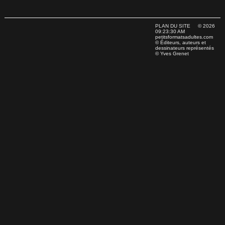
PLAN DU SITE
© 2026
09:23:30 AM
petitsformatsadultes.com
© Éditeurs, auteurs et
dessinateurs représentés
© Yves Grenet