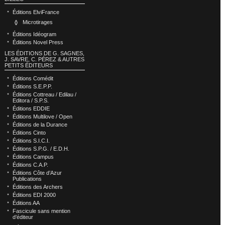
Éditions ElviFrance
Microtirages
Éditions Idéogram
Éditions Novel Press
LES ÉDITIONS DE G. SAGNES,
J. SAVRE, C. PÉREZ & AUTRES
PETITS ÉDITEURS
Éditions Comédit
Éditions S.E.P.P.
Éditions Cottreau / Edilau /
Editora / S.P.S.
Éditions EDDIE
Éditions Multilove / Open
Éditions de la Durance
Éditions Cinto
Éditions S.I.C.I.
Éditions S.P.G. / E.D.H.
Éditions Campus
Éditions C.A.P.
Éditions Côte d’Azur
Publications
Éditions des Archers
Éditions EDI 2000
Éditions AA
Fascicule sans mention
d’éditeur