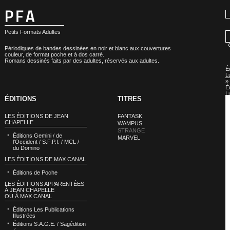
Petits Formats Adultes
Périodiques de bandes dessinées en noir et blanc aux couvertures
couleur, de format poche et à dos carré.
Romans dessinés faits par des adultes, réservés aux adultes.
É
L
»
É
L
ÉDITIONS
TITRES
:
S
LES ÉDITIONS DE JEAN
FANTASK
CHAPELLE
WAMPUS
STRANGE
Éditions Gemini / de
MARVEL
l’Occident / S.F.P.I. / MCL /
du Domino
LES ÉDITIONS DE MAX CANAL
Éditions de Poche
LES ÉDITIONS APPARENTÉES
À JEAN CHAPELLE
OU À MAX CANAL
Éditions Les Publications
Illustrées
Éditions S.A.G.E. / Sagédition