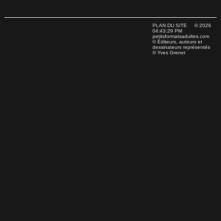
PLAN DU SITE
© 2026
04:43:29 PM
petitsformatsadultes.com
© Éditeurs, auteurs et
dessinateurs représentés
© Yves Grenet