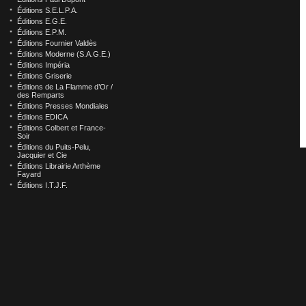
Éditions S.E.L.P.A.
Éditions E.G.E.
Éditions E.P.M.
Éditions Fournier Valdès
Éditions Moderne (S.A.G.E.)
Éditions Impéria
Éditions Griserie
Éditions de La Flamme d’Or /
des Remparts
Éditions Presses Mondiales
Éditions EDICA
Éditions Colbert et France-
Soir
Éditions du Puits-Pelu,
Jacquier et Cie
Éditions Librairie Arthème
Fayard
Éditions I.T.J.F.