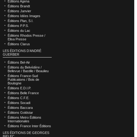
Éditions Agena
Éditions Brandt
Éditions Janvier
Éditions Idées Images
Éditions Plan, S.I.
Éditions P.P.S.
Éditions du Lac
Éditions Rhodos Presse /
Elisa Presse
Éditions Clarus
LES ÉDITIONS D’ANDRÉ
GUERBER
Éditions Bel-Air
Éditions du Belvédère /
Bellevue / Bastille / Beaulieu
Éditions France-Sud
Publications / Bois de
Boulogne
Éditions E.D.I.P.
Éditions Belle France
Éditions C.F.E.
Éditions Socadi
Éditions Baccara
Éditions Goldstar
Éditions Metro Éditions
Internationales
Éditions France Inter Éditions
LES ÉDITIONS DE GEORGES
BIELEC