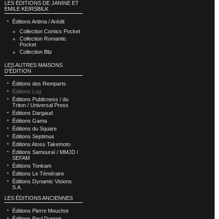
LES ÉDITIONS DE JANINE ET
EMILE KEIRSBILK
Éditions Artima / Arédit
Collection Comics Pocket
Collection Romantic
Pocket
Collection Bliz
LES AUTRES MAISONS
D'ÉDITION
Éditions des Remparts
Éditions Lug
Éditions Publicness / du
Triton / Universal Press
Éditions Dargaud
Éditions Gama
Éditions du Square
Éditions Septimus
Éditions Atoss Takemoto
Éditions Samouraï / MMJD /
SEFAM
Éditions Tonkam
Éditions Le Téméraire
Éditions Dynamic Visions
S.A.
LES ÉDITIONS ANCIENNES
Éditions Pierre Mouchot
Éditions Paul Dupont