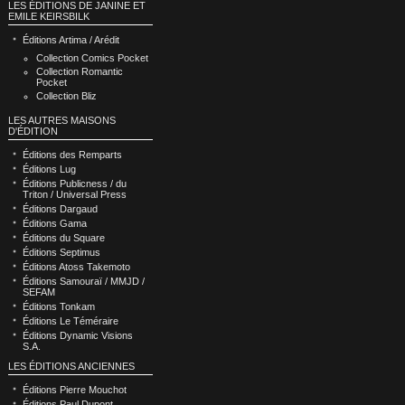
LES ÉDITIONS DE JANINE ET
EMILE KEIRSBILK
Éditions Artima / Arédit
Collection Comics Pocket
Collection Romantic
Pocket
Collection Bliz
LES AUTRES MAISONS
D'ÉDITION
Éditions des Remparts
Éditions Lug
Éditions Publicness / du
Triton / Universal Press
Éditions Dargaud
Éditions Gama
Éditions du Square
Éditions Septimus
Éditions Atoss Takemoto
Éditions Samouraï / MMJD /
SEFAM
Éditions Tonkam
Éditions Le Téméraire
Éditions Dynamic Visions
S.A.
LES ÉDITIONS ANCIENNES
Éditions Pierre Mouchot
Éditions Paul Dupont