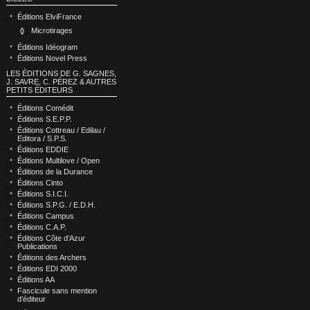
Éditions ElviFrance
Microtirages
Éditions Idéogram
Éditions Novel Press
LES ÉDITIONS DE G. SAGNES,
J. SAVRE, C. PÉREZ & AUTRES
PETITS ÉDITEURS
Éditions Comédit
Éditions S.E.P.P.
Éditions Cottreau / Edilau /
Editora / S.P.S.
Éditions EDDIE
Éditions Multilove / Open
Éditions de la Durance
Éditions Cinto
Éditions S.I.C.I.
Éditions S.P.G. / E.D.H.
Éditions Campus
Éditions C.A.P.
Éditions Côte d’Azur
Publications
Éditions des Archers
Éditions EDI 2000
Éditions AA
Fascicule sans mention
d’éditeur