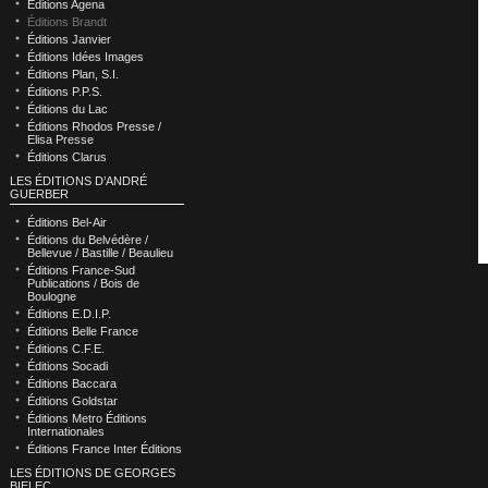
Éditions Agena
Éditions Brandt
Éditions Janvier
Éditions Idées Images
Éditions Plan, S.I.
Éditions P.P.S.
Éditions du Lac
Éditions Rhodos Presse /
Elisa Presse
Éditions Clarus
LES ÉDITIONS D’ANDRÉ
GUERBER
Éditions Bel-Air
Éditions du Belvédère /
Bellevue / Bastille / Beaulieu
Éditions France-Sud
Publications / Bois de
Boulogne
Éditions E.D.I.P.
Éditions Belle France
Éditions C.F.E.
Éditions Socadi
Éditions Baccara
Éditions Goldstar
Éditions Metro Éditions
Internationales
Éditions France Inter Éditions
LES ÉDITIONS DE GEORGES
BIELEC