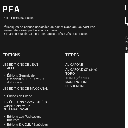
Petits Formats Adultes
Périodiques de bandes dessinées en noir et blanc aux couvertures
couleur, de format poche et à dos carré.
Romans dessinés faits par des adultes, réservés aux adultes.
É
B
»
É
B
ÉDITIONS
TITRES
:
T
(
LES ÉDITIONS DE JEAN
AL CAPONE
s
CHAPELLE
e
AL CAPONE (2
série)
TORO
Éditions Gemini / de
e
TORO (2
série)
l’Occident / S.F.P.I. / MCL /
MANDRAGORE
du Domino
DESDÉMONE
LES ÉDITIONS DE MAX CANAL
Éditions de Poche
LES ÉDITIONS APPARENTÉES
À JEAN CHAPELLE
OU À MAX CANAL
Éditions Les Publications
Illustrées
Éditions S.A.G.E. / Sagédition