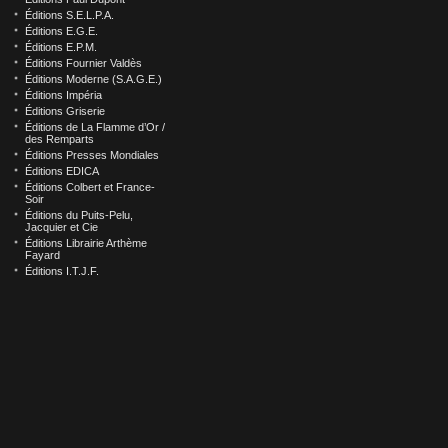
Éditions S.E.L.P.A.
Éditions E.G.E.
Éditions E.P.M.
Éditions Fournier Valdès
Éditions Moderne (S.A.G.E.)
Éditions Impéria
Éditions Griserie
Éditions de La Flamme d’Or /
des Remparts
Éditions Presses Mondiales
Éditions EDICA
Éditions Colbert et France-
Soir
Éditions du Puits-Pelu,
Jacquier et Cie
Éditions Librairie Arthème
Fayard
Éditions I.T.J.F.