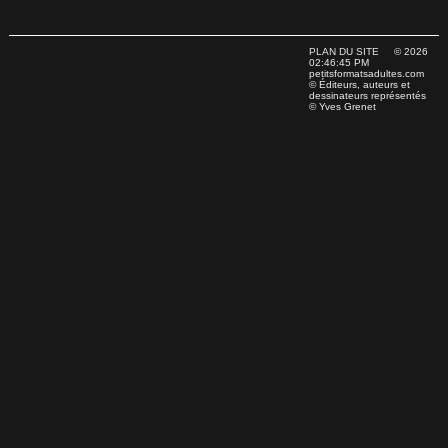
PLAN DU SITE
© 2026
02:46:45 PM
petitsformatsadultes.com
© Éditeurs, auteurs et
dessinateurs représentés
© Yves Grenet