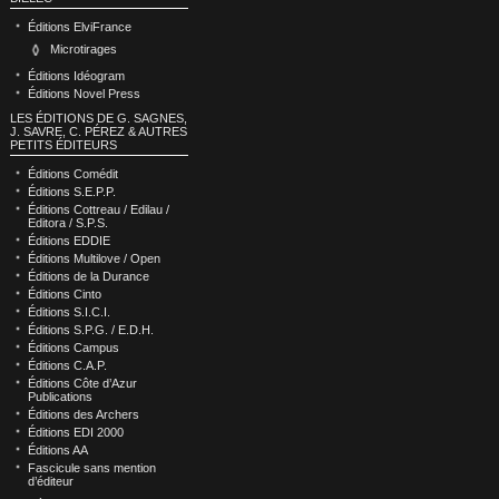
Éditions ElviFrance
Microtirages
Éditions Idéogram
Éditions Novel Press
LES ÉDITIONS DE G. SAGNES,
J. SAVRE, C. PÉREZ & AUTRES
PETITS ÉDITEURS
Éditions Comédit
Éditions S.E.P.P.
Éditions Cottreau / Edilau /
Editora / S.P.S.
Éditions EDDIE
Éditions Multilove / Open
Éditions de la Durance
Éditions Cinto
Éditions S.I.C.I.
Éditions S.P.G. / E.D.H.
Éditions Campus
Éditions C.A.P.
Éditions Côte d’Azur
Publications
Éditions des Archers
Éditions EDI 2000
Éditions AA
Fascicule sans mention
d’éditeur