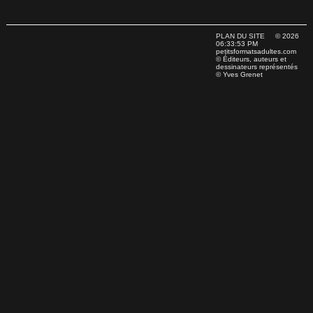
PLAN DU SITE
© 2026
06:33:53 PM
petitsformatsadultes.com
© Éditeurs, auteurs et
dessinateurs représentés
© Yves Grenet