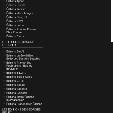
Éditions Agena
Éditions Brandt
Éditions Janvier
Éditions Idées Images
Éditions Plan, S.I.
Éditions P.P.S.
Éditions du Lac
Éditions Rhodos Presse /
Elisa Presse
Éditions Clarus
LES ÉDITIONS D’ANDRÉ
GUERBER
Éditions Bel-Air
Éditions du Belvédère /
Bellevue / Bastille / Beaulieu
Éditions France-Sud
Publications / Bois de
Boulogne
Éditions E.D.I.P.
Éditions Belle France
Éditions C.F.E.
Éditions Socadi
Éditions Baccara
Éditions Goldstar
Éditions Metro Éditions
Internationales
Éditions France Inter Éditions
LES ÉDITIONS DE GEORGES
BIELEC