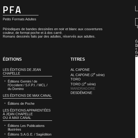
Petits Formats Adultes
Périodiques de bandes dessinées en noir et blanc aux couvertures
couleur, de format poche et à dos carré.
Romans dessinés faits par des adultes, réservés aux adultes.
É
B
»
É
B
ÉDITIONS
TITRES
:
M
LES ÉDITIONS DE JEAN
AL CAPONE
CHAPELLE
e
AL CAPONE (2
série)
TORO
Éditions Gemini / de
e
TORO (2
série)
l’Occident / S.F.P.I. / MCL /
MANDRAGORE
du Domino
DESDÉMONE
LES ÉDITIONS DE MAX CANAL
Éditions de Poche
LES ÉDITIONS APPARENTÉES
À JEAN CHAPELLE
OU À MAX CANAL
Éditions Les Publications
Illustrées
Éditions S.A.G.E. / Sagédition