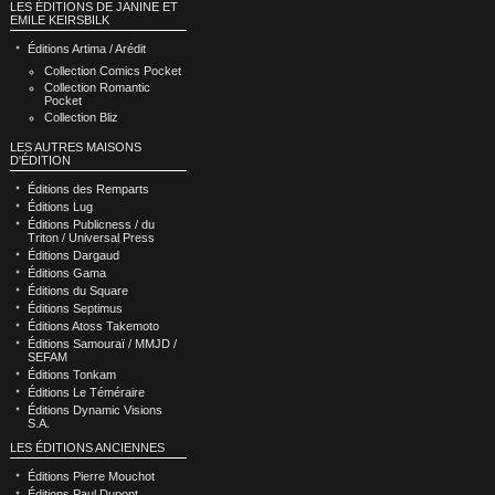
LES ÉDITIONS DE JANINE ET
EMILE KEIRSBILK
Éditions Artima / Arédit
Collection Comics Pocket
Collection Romantic
Pocket
Collection Bliz
LES AUTRES MAISONS
D'ÉDITION
Éditions des Remparts
Éditions Lug
Éditions Publicness / du
Triton / Universal Press
Éditions Dargaud
Éditions Gama
Éditions du Square
Éditions Septimus
Éditions Atoss Takemoto
Éditions Samouraï / MMJD /
SEFAM
Éditions Tonkam
Éditions Le Téméraire
Éditions Dynamic Visions
S.A.
LES ÉDITIONS ANCIENNES
Éditions Pierre Mouchot
Éditions Paul Dupont