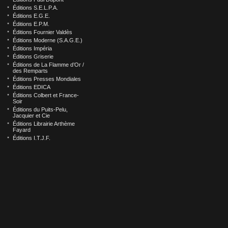
Éditions S.E.L.P.A.
Éditions E.G.E.
Éditions E.P.M.
Éditions Fournier Valdès
Éditions Moderne (S.A.G.E.)
Éditions Impéria
Éditions Griserie
Éditions de La Flamme d’Or /
des Remparts
Éditions Presses Mondiales
Éditions EDICA
Éditions Colbert et France-
Soir
Éditions du Puits-Pelu,
Jacquier et Cie
Éditions Librairie Arthème
Fayard
Éditions I.T.J.F.