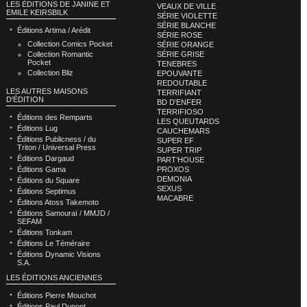
LES ÉDITIONS DE JANINE ET
VEAUX DE VILLE
EMILE KEIRSBILK
SÉRIE VIOLETTE
SÉRIE BLANCHE
Éditions Artima / Arédit
SÉRIE ROSE
Collection Comics Pocket
SÉRIE ORANGE
Collection Romantic
SÉRIE GRISE
Pocket
TENEBRES
Collection Bliz
EPOUVANTE
REDOUTABLE
LES AUTRES MAISONS
TERRIFIANT
D'ÉDITION
BD D’ENFER
TERRIFIOSO
Éditions des Remparts
LES QUEUTARDS
Éditions Lug
CAUCHEMARS
Éditions Publicness / du
SUPER EF
Triton / Universal Press
SUPER TRIP
Éditions Dargaud
PART’HOUSE
Éditions Gama
PROXOS
DEMONIA
Éditions du Square
SEXUS
Éditions Septimus
MACABRE
Éditions Atoss Takemoto
Éditions Samouraï / MMJD /
SEFAM
Éditions Tonkam
Éditions Le Téméraire
Éditions Dynamic Visions
S.A.
LES ÉDITIONS ANCIENNES
Éditions Pierre Mouchot
Éditions Paul Dupont