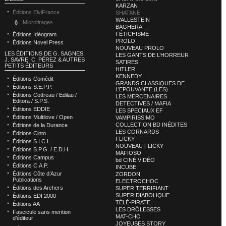
KARZAN
Éditions ElviFrance
SHATANE
WALLESTEIN
Microtirages
BAGHERA
FÉTICHISME
Éditions Idéogram
PROLO
Éditions Novel Press
NOUVEAU PROLO
LES ÉDITIONS DE G. SAGNES,
LES GANTS DE L’HORREUR
J. SAVRE, C. PÉREZ & AUTRES
SATIRES
PETITS ÉDITEURS
HITLER
KENNEDY
Éditions Comédit
GRANDS CLASSIQUES DE
Éditions S.E.P.P.
L’EPOUVANTE (LES)
Éditions Cottreau / Edilau /
LES MERCENAIRES
Editora / S.P.S.
DETECTIVES / MAFIA
Éditions EDDIE
LES SPECIAUX EF
Éditions Multilove / Open
VAMPIRISSIMO
COLLECTION BD INÉDITES
Éditions de la Durance
LES CORNARDS
Éditions Cinto
FLICKY
Éditions S.I.C.I.
NOUVEAU FLICKY
Éditions S.P.G. / E.D.H.
MAFIOSO
Éditions Campus
bd CINÉ.VIDÉO
Éditions C.A.P.
INCUBE
Éditions Côte d’Azur
ZORDON
Publications
ELECTROCHOC
Éditions des Archers
SUPER TERRIFIANT
SUPER DIABOLIQUE
Éditions EDI 2000
TÉLÉ-PIRATE
Éditions AA
LES DRÔLESSES
Fascicule sans mention
MAT-CHO
d’éditeur
JOYEUSES STORY