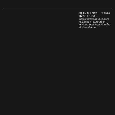
PLAN DU SITE
© 2026
07:56:02 PM
petitsformatsadultes.com
© Éditeurs, auteurs et
dessinateurs représentés
© Yves Grenet