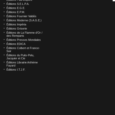
Éditions S.E.L.P.A.
Éditions E.G.E.
Éditions E.P.M.
Éditions Fournier Valdès
Éditions Moderne (S.A.G.E.)
Éditions Impéria
Éditions Griserie
Éditions de La Flamme d’Or /
des Remparts
Éditions Presses Mondiales
Éditions EDICA
Éditions Colbert et France-
Soir
Éditions du Puits-Pelu,
Jacquier et Cie
Éditions Librairie Arthème
Fayard
Éditions I.T.J.F.