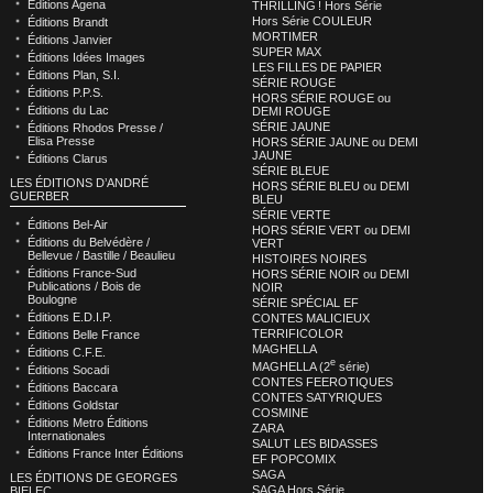
Éditions Agena
THRILLING ! Hors Série
Hors Série COULEUR
Éditions Brandt
MORTIMER
Éditions Janvier
SUPER MAX
Éditions Idées Images
LES FILLES DE PAPIER
Éditions Plan, S.I.
SÉRIE ROUGE
Éditions P.P.S.
HORS SÉRIE ROUGE ou
Éditions du Lac
DEMI ROUGE
SÉRIE JAUNE
Éditions Rhodos Presse /
Elisa Presse
HORS SÉRIE JAUNE ou DEMI
JAUNE
Éditions Clarus
SÉRIE BLEUE
LES ÉDITIONS D’ANDRÉ
HORS SÉRIE BLEU ou DEMI
GUERBER
BLEU
SÉRIE VERTE
Éditions Bel-Air
HORS SÉRIE VERT ou DEMI
Éditions du Belvédère /
VERT
Bellevue / Bastille / Beaulieu
HISTOIRES NOIRES
Éditions France-Sud
HORS SÉRIE NOIR ou DEMI
Publications / Bois de
NOIR
Boulogne
SÉRIE SPÉCIAL EF
Éditions E.D.I.P.
CONTES MALICIEUX
TERRIFICOLOR
Éditions Belle France
MAGHELLA
Éditions C.F.E.
e
MAGHELLA (2
série)
Éditions Socadi
CONTES FEEROTIQUES
Éditions Baccara
CONTES SATYRIQUES
Éditions Goldstar
COSMINE
Éditions Metro Éditions
ZARA
Internationales
SALUT LES BIDASSES
Éditions France Inter Éditions
EF POPCOMIX
SAGA
LES ÉDITIONS DE GEORGES
SAGA Hors Série
BIELEC