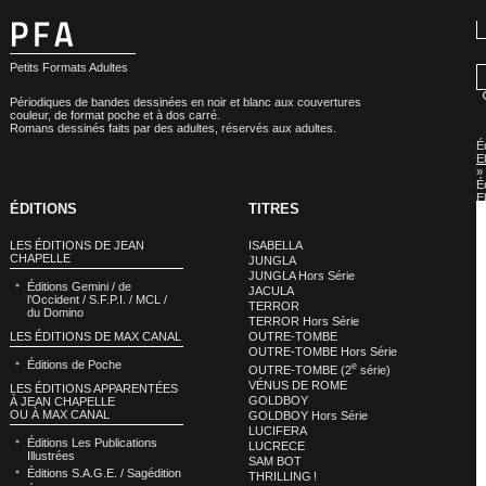
Petits Formats Adultes
Périodiques de bandes dessinées en noir et blanc aux couvertures
couleur, de format poche et à dos carré.
Romans dessinés faits par des adultes, réservés aux adultes.
É
E
»
É
E
ÉDITIONS
TITRES
:
S
LES ÉDITIONS DE JEAN
ISABELLA
CHAPELLE
JUNGLA
JUNGLA Hors Série
Éditions Gemini / de
JACULA
l’Occident / S.F.P.I. / MCL /
TERROR
du Domino
TERROR Hors Série
LES ÉDITIONS DE MAX CANAL
OUTRE-TOMBE
OUTRE-TOMBE Hors Série
Éditions de Poche
e
OUTRE-TOMBE (2
série)
VÉNUS DE ROME
LES ÉDITIONS APPARENTÉES
GOLDBOY
À JEAN CHAPELLE
OU À MAX CANAL
GOLDBOY Hors Série
LUCIFERA
Éditions Les Publications
LUCRECE
Illustrées
SAM BOT
Éditions S.A.G.E. / Sagédition
THRILLING !