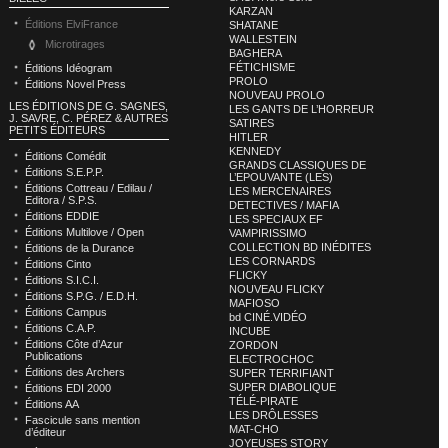
KARZAN
Éditions ElviFrance
SHATANE
WALLESTEIN
Microtirages
BAGHERA
FÉTICHISME
Éditions Idéogram
PROLO
Éditions Novel Press
NOUVEAU PROLO
LES ÉDITIONS DE G. SAGNES,
LES GANTS DE L’HORREUR
J. SAVRE, C. PÉREZ & AUTRES
SATIRES
PETITS ÉDITEURS
HITLER
KENNEDY
Éditions Comédit
GRANDS CLASSIQUES DE
Éditions S.E.P.P.
L’EPOUVANTE (LES)
Éditions Cottreau / Edilau /
LES MERCENAIRES
Editora / S.P.S.
DETECTIVES / MAFIA
Éditions EDDIE
LES SPECIAUX EF
Éditions Multilove / Open
VAMPIRISSIMO
COLLECTION BD INÉDITES
Éditions de la Durance
LES CORNARDS
Éditions Cinto
FLICKY
Éditions S.I.C.I.
NOUVEAU FLICKY
Éditions S.P.G. / E.D.H.
MAFIOSO
Éditions Campus
bd CINÉ.VIDÉO
Éditions C.A.P.
INCUBE
Éditions Côte d’Azur
ZORDON
Publications
ELECTROCHOC
Éditions des Archers
SUPER TERRIFIANT
SUPER DIABOLIQUE
Éditions EDI 2000
TÉLÉ-PIRATE
Éditions AA
LES DRÔLESSES
Fascicule sans mention
MAT-CHO
d’éditeur
JOYEUSES STORY