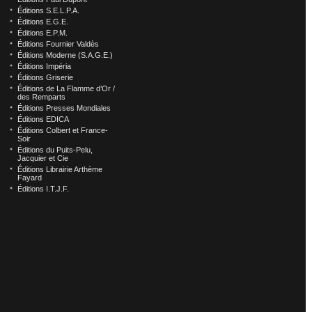
Éditions S.E.L.P.A.
Éditions E.G.E.
Éditions E.P.M.
Éditions Fournier Valdès
Éditions Moderne (S.A.G.E.)
Éditions Impéria
Éditions Griserie
Éditions de La Flamme d’Or /
des Remparts
Éditions Presses Mondiales
Éditions EDICA
Éditions Colbert et France-
Soir
Éditions du Puits-Pelu,
Jacquier et Cie
Éditions Librairie Arthème
Fayard
Éditions I.T.J.F.