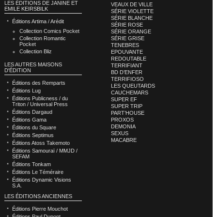
LES ÉDITIONS DE JANINE ET
VEAUX DE VILLE
EMILE KEIRSBILK
SÉRIE VIOLETTE
SÉRIE BLANCHE
Éditions Artima / Arédit
SÉRIE ROSE
Collection Comics Pocket
SÉRIE ORANGE
Collection Romantic
SÉRIE GRISE
Pocket
TENEBRES
Collection Bliz
EPOUVANTE
REDOUTABLE
LES AUTRES MAISONS
TERRIFIANT
D'ÉDITION
BD D’ENFER
TERRIFIOSO
Éditions des Remparts
LES QUEUTARDS
Éditions Lug
CAUCHEMARS
Éditions Publicness / du
SUPER EF
Triton / Universal Press
SUPER TRIP
Éditions Dargaud
PART’HOUSE
Éditions Gama
PROXOS
DEMONIA
Éditions du Square
SEXUS
Éditions Septimus
MACABRE
Éditions Atoss Takemoto
Éditions Samouraï / MMJD /
SEFAM
Éditions Tonkam
Éditions Le Téméraire
Éditions Dynamic Visions
S.A.
LES ÉDITIONS ANCIENNES
Éditions Pierre Mouchot
Éditions Paul Dupont