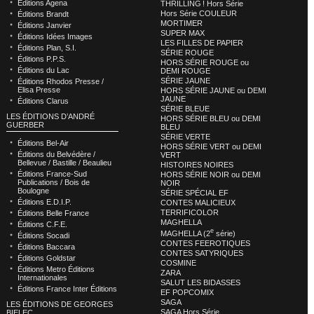
Éditions Agena
THRILLING ! Hors Série
Hors Série COULEUR
Éditions Brandt
MORTIMER
Éditions Janvier
SUPER MAX
Éditions Idées Images
LES FILLES DE PAPIER
Éditions Plan, S.I.
SÉRIE ROUGE
Éditions P.P.S.
HORS SÉRIE ROUGE ou
Éditions du Lac
DEMI ROUGE
SÉRIE JAUNE
Éditions Rhodos Presse /
Elisa Presse
HORS SÉRIE JAUNE ou DEMI
JAUNE
Éditions Clarus
SÉRIE BLEUE
LES ÉDITIONS D’ANDRÉ
HORS SÉRIE BLEU ou DEMI
GUERBER
BLEU
SÉRIE VERTE
Éditions Bel-Air
HORS SÉRIE VERT ou DEMI
Éditions du Belvédère /
VERT
Bellevue / Bastille / Beaulieu
HISTOIRES NOIRES
Éditions France-Sud
HORS SÉRIE NOIR ou DEMI
Publications / Bois de
NOIR
Boulogne
SÉRIE SPÉCIAL EF
Éditions E.D.I.P.
CONTES MALICIEUX
TERRIFICOLOR
Éditions Belle France
MAGHELLA
Éditions C.F.E.
e
MAGHELLA (2
série)
Éditions Socadi
CONTES FEEROTIQUES
Éditions Baccara
CONTES SATYRIQUES
Éditions Goldstar
COSMINE
Éditions Metro Éditions
ZARA
Internationales
SALUT LES BIDASSES
Éditions France Inter Éditions
EF POPCOMIX
SAGA
LES ÉDITIONS DE GEORGES
SAGA Hors Série
BIELEC