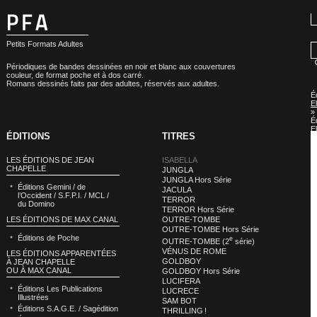
Petits Formats Adultes
Périodiques de bandes dessinées en noir et blanc aux couvertures
couleur, de format poche et à dos carré.
Romans dessinés faits par des adultes, réservés aux adultes.
É
E
»
É
E
ÉDITIONS
TITRES
:
I
LES ÉDITIONS DE JEAN
ISABELLA
CHAPELLE
JUNGLA
JUNGLA Hors Série
Éditions Gemini / de
JACULA
l’Occident / S.F.P.I. / MCL /
TERROR
du Domino
TERROR Hors Série
LES ÉDITIONS DE MAX CANAL
OUTRE-TOMBE
OUTRE-TOMBE Hors Série
Éditions de Poche
e
OUTRE-TOMBE (2
série)
VÉNUS DE ROME
LES ÉDITIONS APPARENTÉES
GOLDBOY
À JEAN CHAPELLE
OU À MAX CANAL
GOLDBOY Hors Série
LUCIFERA
Éditions Les Publications
LUCRECE
Illustrées
SAM BOT
Éditions S.A.G.E. / Sagédition
THRILLING !