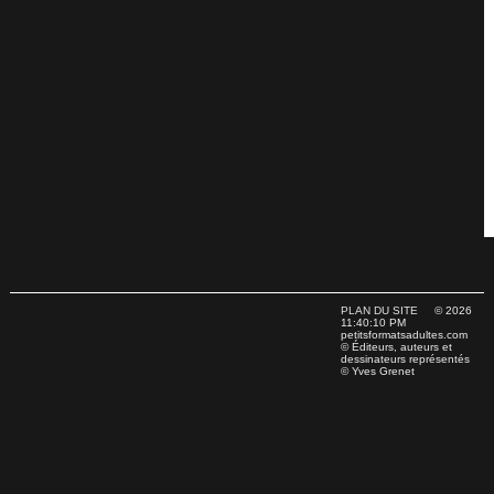
PLAN DU SITE
© 2026
11:40:10 PM
petitsformatsadultes.com
© Éditeurs, auteurs et
dessinateurs représentés
© Yves Grenet