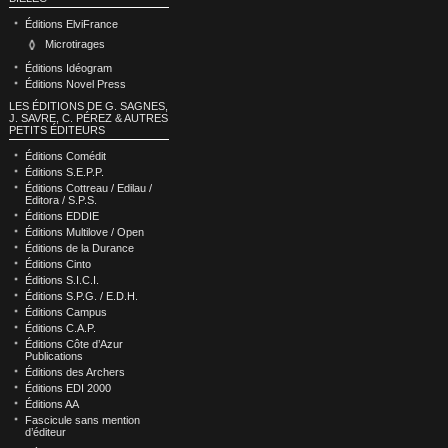
Éditions ElviFrance
Microtirages
Éditions Idéogram
Éditions Novel Press
LES ÉDITIONS DE G. SAGNES,
J. SAVRE, C. PÉREZ & AUTRES
PETITS ÉDITEURS
Éditions Comédit
Éditions S.E.P.P.
Éditions Cottreau / Edilau /
Editora / S.P.S.
Éditions EDDIE
Éditions Multilove / Open
Éditions de la Durance
Éditions Cinto
Éditions S.I.C.I.
Éditions S.P.G. / E.D.H.
Éditions Campus
Éditions C.A.P.
Éditions Côte d’Azur
Publications
Éditions des Archers
Éditions EDI 2000
Éditions AA
Fascicule sans mention
d’éditeur