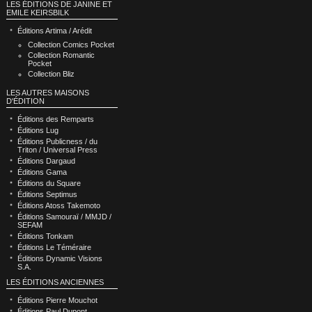
LES ÉDITIONS DE JANINE ET
EMILE KEIRSBILK
Éditions Artima / Arédit
Collection Comics Pocket
Collection Romantic
Pocket
Collection Bliz
LES AUTRES MAISONS
D'ÉDITION
Éditions des Remparts
Éditions Lug
Éditions Publicness / du
Triton / Universal Press
Éditions Dargaud
Éditions Gama
Éditions du Square
Éditions Septimus
Éditions Atoss Takemoto
Éditions Samouraï / MMJD /
SEFAM
Éditions Tonkam
Éditions Le Téméraire
Éditions Dynamic Visions
S.A.
LES ÉDITIONS ANCIENNES
Éditions Pierre Mouchot
Éditions Paul Dupont