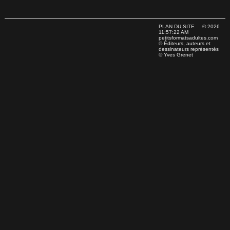
PLAN DU SITE
© 2026
11:57:22 AM
petitsformatsadultes.com
© Éditeurs, auteurs et
dessinateurs représentés
© Yves Grenet