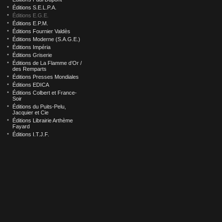
Éditions S.E.L.P.A.
Éditions E.G.E.
Éditions E.P.M.
Éditions Fournier Valdès
Éditions Moderne (S.A.G.E.)
Éditions Impéria
Éditions Griserie
Éditions de La Flamme d’Or /
des Remparts
Éditions Presses Mondiales
Éditions EDICA
Éditions Colbert et France-
Soir
Éditions du Puits-Pelu,
Jacquier et Cie
Éditions Librairie Arthème
Fayard
Éditions I.T.J.F.