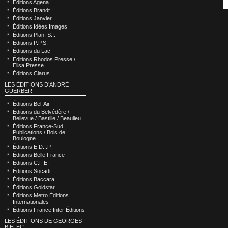
Éditions Agena
Éditions Brandt
Éditions Janvier
Éditions Idées Images
Éditions Plan, S.I.
Éditions P.P.S.
Éditions du Lac
Éditions Rhodos Presse /
Elisa Presse
Éditions Clarus
LES ÉDITIONS D’ANDRÉ
GUERBER
Éditions Bel-Air
Éditions du Belvédère /
Bellevue / Bastille / Beaulieu
Éditions France-Sud
Publications / Bois de
Boulogne
Éditions E.D.I.P.
Éditions Belle France
Éditions C.F.E.
Éditions Socadi
Éditions Baccara
Éditions Goldstar
Éditions Metro Éditions
Internationales
Éditions France Inter Éditions
LES ÉDITIONS DE GEORGES
BIELEC