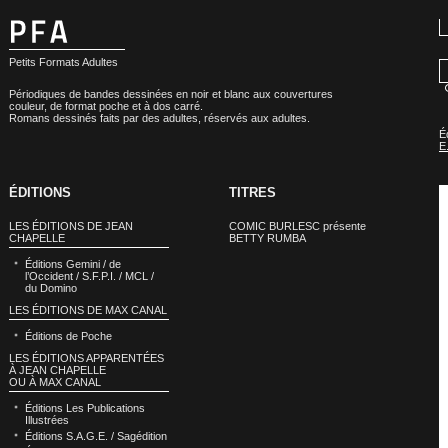
Petits Formats Adultes
Périodiques de bandes dessinées en noir et blanc aux couvertures
couleur, de format poche et à dos carré.
Romans dessinés faits par des adultes, réservés aux adultes.
É
E
ÉDITIONS
TITRES
LES ÉDITIONS DE JEAN
COMIC BURLESC présente
CHAPELLE
BETTY RUMBA
Éditions Gemini / de
l’Occident / S.F.P.I. / MCL /
du Domino
LES ÉDITIONS DE MAX CANAL
Éditions de Poche
LES ÉDITIONS APPARENTÉES
À JEAN CHAPELLE
OU À MAX CANAL
Éditions Les Publications
Illustrées
Éditions S.A.G.E. / Sagédition