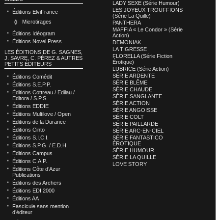
LADY SEXE (Série Humour)
LES JOYEUX TROUFFIONS
Éditions ElviFrance
(Série La Quille)
Microtirages
PANTHERA
MAFFIA « Le Condor » (Série
Éditions Idéogram
Action)
Éditions Novel Press
DEMONIAK
LA TIGRESSE
LES ÉDITIONS DE G. SAGNES,
FLORELLA (Série Fiction
J. SAVRE, C. PÉREZ & AUTRES
Érotique)
PETITS ÉDITEURS
LUBRICE (Série Action)
SÉRIE ARDENTE
Éditions Comédit
SÉRIE BLÊME
Éditions S.E.P.P.
SÉRIE CHAUDE
Éditions Cottreau / Edilau /
SÉRIE SANGLANTE
Editora / S.P.S.
SÉRIE ACTION
Éditions EDDIE
SÉRIE ANGOISSE
Éditions Multilove / Open
SÉRIE COLT
Éditions de la Durance
SÉRIE PAILLARDE
Éditions Cinto
SÉRIE ARC-EN-CIEL
Éditions S.I.C.I.
SÉRIE FANTASTICO
ÉROTIQUE
Éditions S.P.G. / E.D.H.
SÉRIE HUMOUR
Éditions Campus
SÉRIE LA QUILLE
Éditions C.A.P.
LOVE STORY
Éditions Côte d’Azur
Publications
Éditions des Archers
Éditions EDI 2000
Éditions AA
Fascicule sans mention
d’éditeur