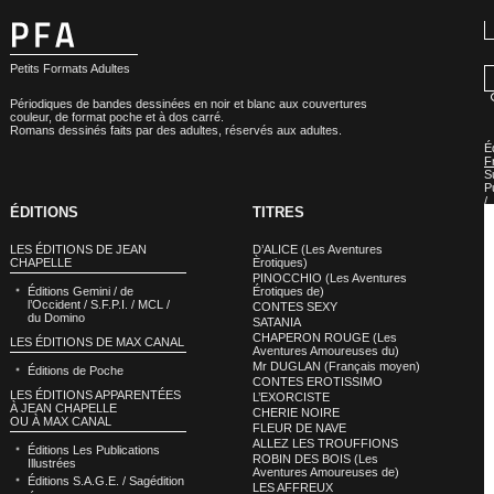
Petits Formats Adultes
Périodiques de bandes dessinées en noir et blanc aux couvertures
couleur, de format poche et à dos carré.
Romans dessinés faits par des adultes, réservés aux adultes.
É
F
S
P
/
ÉDITIONS
TITRES
B
d
B
LES ÉDITIONS DE JEAN
D’ALICE (Les Aventures
CHAPELLE
Èrotiques)
PINOCCHIO (Les Aventures
Éditions Gemini / de
Érotiques de)
l’Occident / S.F.P.I. / MCL /
CONTES SEXY
du Domino
SATANIA
CHAPERON ROUGE (Les
LES ÉDITIONS DE MAX CANAL
Aventures Amoureuses du)
Mr DUGLAN (Français moyen)
Éditions de Poche
CONTES EROTISSIMO
LES ÉDITIONS APPARENTÉES
L’EXORCISTE
À JEAN CHAPELLE
CHERIE NOIRE
OU À MAX CANAL
FLEUR DE NAVE
ALLEZ LES TROUFFIONS
Éditions Les Publications
ROBIN DES BOIS (Les
Illustrées
Aventures Amoureuses de)
Éditions S.A.G.E. / Sagédition
LES AFFREUX