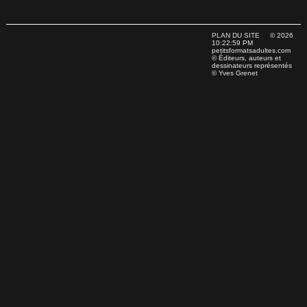
PLAN DU SITE
© 2026
10:22:59 PM
petitsformatsadultes.com
© Éditeurs, auteurs et
dessinateurs représentés
© Yves Grenet