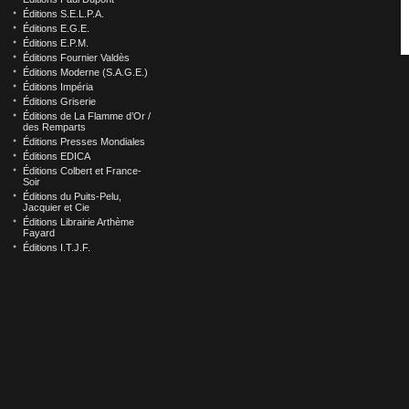
Éditions S.E.L.P.A.
Éditions E.G.E.
Éditions E.P.M.
Éditions Fournier Valdès
Éditions Moderne (S.A.G.E.)
Éditions Impéria
Éditions Griserie
Éditions de La Flamme d’Or /
des Remparts
Éditions Presses Mondiales
Éditions EDICA
Éditions Colbert et France-
Soir
Éditions du Puits-Pelu,
Jacquier et Cie
Éditions Librairie Arthème
Fayard
Éditions I.T.J.F.