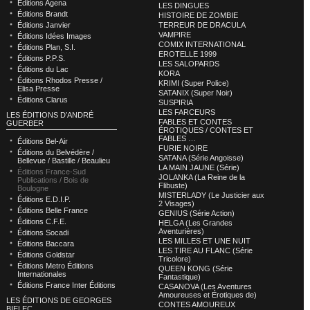
Éditions Agena
LES DINGUES
Éditions Brandt
HISTOIRE DE ZOMBIE
Éditions Janvier
TERREUR DE DRACULA
VAMPIRE
Éditions Idées Images
COMIX INTERNATIONAL
Éditions Plan, S.I.
EROTELLE 1999
Éditions P.P.S.
LES SALOPARDS
Éditions du Lac
KORA
Éditions Rhodos Presse /
KRIMI (Super Police)
Elisa Presse
SATANIX (Super Noir)
Éditions Clarus
SUSPIRIA
LES FARCEURS
LES ÉDITIONS D’ANDRÉ
FABLES ET CONTES
GUERBER
ÉROTIQUES / CONTES ET
FABLES …
Éditions Bel-Air
FURIE NOIRE
Éditions du Belvédère /
SATANA (Série Angoisse)
Bellevue / Bastille / Beaulieu
LA MAIN JAUNE (Série)
Éditions France-Sud
JOLANKA (La Reine de la
Publications / Bois de
Flibuste)
Boulogne
MISTERLADY (Le Justicier aux
Éditions E.D.I.P.
2 Visages)
Éditions Belle France
GENIUS (Série Action)
Éditions C.F.E.
HELGA (Les Grandes
Aventurières)
Éditions Socadi
LES MILLES ET UNE NUIT
Éditions Baccara
LES TIRE AU FLANC (Série
Éditions Goldstar
Tricolore)
Éditions Metro Éditions
QUEEN KONG (Série
Internationales
Fantastique)
Éditions France Inter Éditions
CASANOVA (Les Aventures
Amoureuses et Érotiques de)
LES ÉDITIONS DE GEORGES
CONTES AMOUREUX
BIELEC