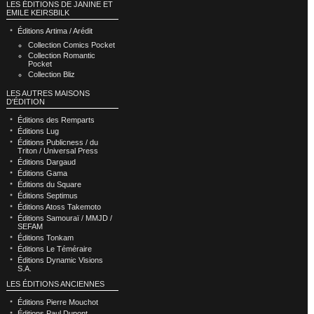
LES ÉDITIONS DE JANINE ET
EMILE KEIRSBILK
Éditions Artima / Arédit
Collection Comics Pocket
Collection Romantic
Pocket
Collection Bliz
LES AUTRES MAISONS
D'ÉDITION
Éditions des Remparts
Éditions Lug
Éditions Publicness / du
Triton / Universal Press
Éditions Dargaud
Éditions Gama
Éditions du Square
Éditions Septimus
Éditions Atoss Takemoto
Éditions Samouraï / MMJD /
SEFAM
Éditions Tonkam
Éditions Le Téméraire
Éditions Dynamic Visions
S.A.
LES ÉDITIONS ANCIENNES
Éditions Pierre Mouchot
Éditions Paul Dupont