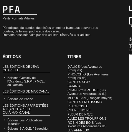
Petits Formats Adultes
Périodiques de bandes dessinées en noir et blanc aux couvertures
couleur, de format poche et à dos carré.
Romans dessinés faits par des adultes, réservés aux adultes.
É
F
S
P
/
ÉDITIONS
TITRES
B
d
B
LES ÉDITIONS DE JEAN
D’ALICE (Les Aventures
»
CHAPELLE
Èrotiques)
É
PINOCCHIO (Les Aventures
d
Éditions Gemini / de
Érotiques de)
B
l’Occident / S.F.P.I. / MCL /
CONTES SEXY
d
du Domino
B
SATANIA
:
CHAPERON ROUGE (Les
LES ÉDITIONS DE MAX CANAL
S
Aventures Amoureuses du)
(
Mr DUGLAN (Français moyen)
Éditions de Poche
A
CONTES EROTISSIMO
LES ÉDITIONS APPARENTÉES
L’EXORCISTE
À JEAN CHAPELLE
CHERIE NOIRE
OU À MAX CANAL
FLEUR DE NAVE
ALLEZ LES TROUFFIONS
Éditions Les Publications
ROBIN DES BOIS (Les
Illustrées
Aventures Amoureuses de)
Éditions S.A.G.E. / Sagédition
LES AFFREUX