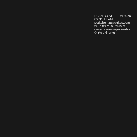
PLAN DU SITE
© 2026
09:31:13 AM
petitsformatsadultes.com
© Éditeurs, auteurs et
dessinateurs représentés
© Yves Grenet