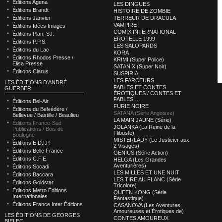
Éditions Agena
LES DINGUES
Éditions Brandt
HISTOIRE DE ZOMBIE
Éditions Janvier
TERREUR DE DRACULA
VAMPIRE
Éditions Idées Images
COMIX INTERNATIONAL
Éditions Plan, S.I.
EROTELLE 1999
Éditions P.P.S.
LES SALOPARDS
Éditions du Lac
KORA
Éditions Rhodos Presse /
KRIMI (Super Police)
Elisa Presse
SATANIX (Super Noir)
Éditions Clarus
SUSPIRIA
LES FARCEURS
LES ÉDITIONS D’ANDRÉ
FABLES ET CONTES
GUERBER
ÉROTIQUES / CONTES ET
FABLES …
Éditions Bel-Air
FURIE NOIRE
Éditions du Belvédère /
SATANA (Série Angoisse)
Bellevue / Bastille / Beaulieu
LA MAIN JAUNE (Série)
Éditions France-Sud
JOLANKA (La Reine de la
Publications / Bois de
Flibuste)
Boulogne
MISTERLADY (Le Justicier aux
Éditions E.D.I.P.
2 Visages)
Éditions Belle France
GENIUS (Série Action)
Éditions C.F.E.
HELGA (Les Grandes
Aventurières)
Éditions Socadi
LES MILLES ET UNE NUIT
Éditions Baccara
LES TIRE AU FLANC (Série
Éditions Goldstar
Tricolore)
Éditions Metro Éditions
QUEEN KONG (Série
Internationales
Fantastique)
Éditions France Inter Éditions
CASANOVA (Les Aventures
Amoureuses et Érotiques de)
LES ÉDITIONS DE GEORGES
CONTES AMOUREUX
BIELEC