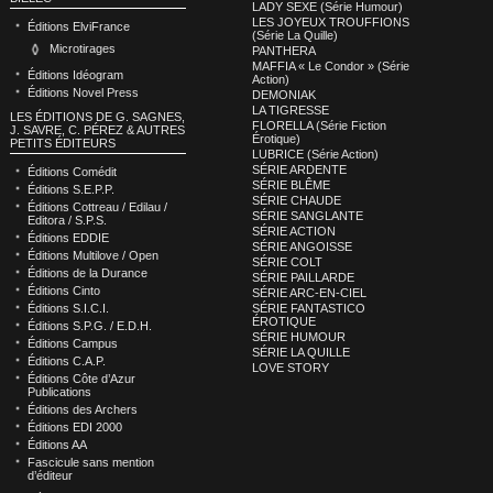
LADY SEXE (Série Humour)
LES JOYEUX TROUFFIONS
Éditions ElviFrance
(Série La Quille)
Microtirages
PANTHERA
MAFFIA « Le Condor » (Série
Éditions Idéogram
Action)
Éditions Novel Press
DEMONIAK
LA TIGRESSE
LES ÉDITIONS DE G. SAGNES,
FLORELLA (Série Fiction
J. SAVRE, C. PÉREZ & AUTRES
Érotique)
PETITS ÉDITEURS
LUBRICE (Série Action)
SÉRIE ARDENTE
Éditions Comédit
SÉRIE BLÊME
Éditions S.E.P.P.
SÉRIE CHAUDE
Éditions Cottreau / Edilau /
SÉRIE SANGLANTE
Editora / S.P.S.
SÉRIE ACTION
Éditions EDDIE
SÉRIE ANGOISSE
Éditions Multilove / Open
SÉRIE COLT
Éditions de la Durance
SÉRIE PAILLARDE
Éditions Cinto
SÉRIE ARC-EN-CIEL
Éditions S.I.C.I.
SÉRIE FANTASTICO
ÉROTIQUE
Éditions S.P.G. / E.D.H.
SÉRIE HUMOUR
Éditions Campus
SÉRIE LA QUILLE
Éditions C.A.P.
LOVE STORY
Éditions Côte d’Azur
Publications
Éditions des Archers
Éditions EDI 2000
Éditions AA
Fascicule sans mention
d’éditeur