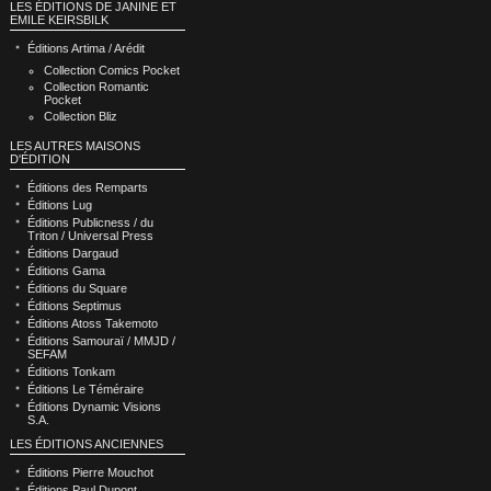
LES ÉDITIONS DE JANINE ET
EMILE KEIRSBILK
Éditions Artima / Arédit
Collection Comics Pocket
Collection Romantic
Pocket
Collection Bliz
LES AUTRES MAISONS
D'ÉDITION
Éditions des Remparts
Éditions Lug
Éditions Publicness / du
Triton / Universal Press
Éditions Dargaud
Éditions Gama
Éditions du Square
Éditions Septimus
Éditions Atoss Takemoto
Éditions Samouraï / MMJD /
SEFAM
Éditions Tonkam
Éditions Le Téméraire
Éditions Dynamic Visions
S.A.
LES ÉDITIONS ANCIENNES
Éditions Pierre Mouchot
Éditions Paul Dupont