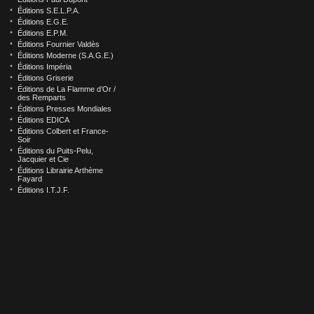
Éditions S.E.L.P.A.
Éditions E.G.E.
Éditions E.P.M.
Éditions Fournier Valdès
Éditions Moderne (S.A.G.E.)
Éditions Impéria
Éditions Griserie
Éditions de La Flamme d’Or /
des Remparts
Éditions Presses Mondiales
Éditions EDICA
Éditions Colbert et France-
Soir
Éditions du Puits-Pelu,
Jacquier et Cie
Éditions Librairie Arthème
Fayard
Éditions I.T.J.F.