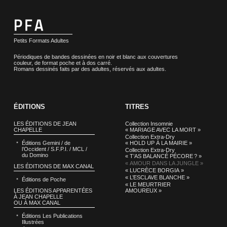
Petits Formats Adultes
Périodiques de bandes dessinées en noir et blanc aux couvertures
couleur, de format poche et à dos carré.
Romans dessinés faits par des adultes, réservés aux adultes.
ÉDITIONS
TITRES
LES ÉDITIONS DE JEAN
Collection Insomnie
CHAPELLE
« MARIAGE AVEC LA MORT »
Collection Extra-Dry
Éditions Gemini / de
« HOLD UP À LA MAIRIE »
l’Occident / S.F.P.I. / MCL /
Collection Extra-Dry
du Domino
« T’AS BALANCÉ PÉCORE ? »
« AMOUR DANS LA JUNGLE »
LES ÉDITIONS DE MAX CANAL
« LUCRÈCE BORGIA »
« L’ESCLAVE BLANCHE »
Éditions de Poche
« LE MEURTRIER
LES ÉDITIONS APPARENTÉES
AMOUREUX »
À JEAN CHAPELLE
OU À MAX CANAL
Éditions Les Publications
Illustrées