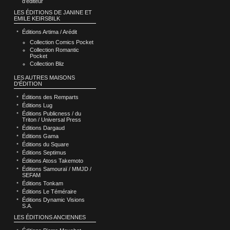
d’éditeur
LES ÉDITIONS DE JANINE ET
EMILE KEIRSBILK
Éditions Artima / Arédit
Collection Comics Pocket
Collection Romantic
Pocket
Collection Bliz
LES AUTRES MAISONS
D'ÉDITION
Éditions des Remparts
Éditions Lug
Éditions Publicness / du
Triton / Universal Press
Éditions Dargaud
Éditions Gama
Éditions du Square
Éditions Septimus
Éditions Atoss Takemoto
Éditions Samouraï / MMJD /
SEFAM
Éditions Tonkam
Éditions Le Téméraire
Éditions Dynamic Visions
S.A.
LES ÉDITIONS ANCIENNES