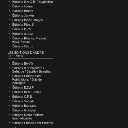
Éditions S.A.G.E. / Sagédition
Éditions Agena
Éditions Brandt
Éditions Janvier
Éditions Idées Images
Éditions Plan, S.I.
Éditions P.P.S.
Éditions du Lac
Éditions Rhodos Presse /
Elisa Presse
Éditions Clarus
LES ÉDITIONS D’ANDRÉ
GUERBER
Éditions Bel-Air
Éditions du Belvédère /
Bellevue / Bastille / Beaulieu
Éditions France-Sud
Publications / Bois de
Boulogne
Éditions E.D.I.P.
Éditions Belle France
Éditions C.F.E.
Éditions Socadi
Éditions Baccara
Éditions Goldstar
Éditions Metro Éditions
Internationales
Éditions France Inter Éditions