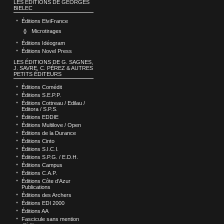
LES ÉDITIONS DE GEORGES
BIELEC
Éditions ElviFrance
Microtirages
Éditions Idéogram
Éditions Novel Press
LES ÉDITIONS DE G. SAGNES,
J. SAVRE, C. PÉREZ & AUTRES
PETITS ÉDITEURS
Éditions Comédit
Éditions S.E.P.P.
Éditions Cottreau / Edilau /
Editora / S.P.S.
Éditions EDDIE
Éditions Multilove / Open
Éditions de la Durance
Éditions Cinto
Éditions S.I.C.I.
Éditions S.P.G. / E.D.H.
Éditions Campus
Éditions C.A.P.
Éditions Côte d’Azur
Publications
Éditions des Archers
Éditions EDI 2000
Éditions AA
Fascicule sans mention