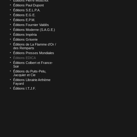
Éditions Pierre Mouchot
Éditions Paul Dupont
Éditions S.E.L.P.A.
Éditions E.G.E.
Éditions E.P.M.
Éditions Fournier Valdès
Éditions Moderne (S.A.G.E.)
Éditions Impéria
Éditions Griserie
Éditions de La Flamme d’Or /
des Remparts
Éditions Presses Mondiales
Éditions EDICA
Éditions Colbert et France-
Soir
Éditions du Puits-Pelu,
Jacquier et Cie
Éditions Librairie Arthème
Fayard
Éditions I.T.J.F.