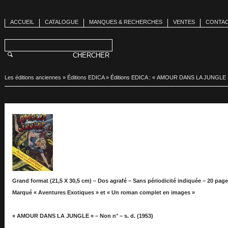
ACCUEIL
CATALOGUE
MANQUES & RECHERCHES
VENTES
CONTA
Les éditions anciennes
»
Éditions EDICA
»
Éditions EDICA : « AMOUR DANS LA JUNGLE 
Grand format (21,5 X 30,5 cm) – Dos agrafé – Sans périodicité indiquée – 20 pag
Marqué « Aventures Exotiques » et « Un roman complet en images »
« AMOUR DANS LA JUNGLE » – Non n° – s. d. (1953)