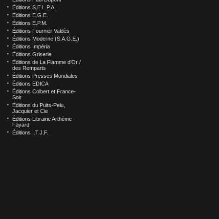
Éditions S.E.L.P.A.
Éditions E.G.E.
Éditions E.P.M.
Éditions Fournier Valdès
Éditions Moderne (S.A.G.E.)
Éditions Impéria
Éditions Griserie
Éditions de La Flamme d’Or /
des Remparts
Éditions Presses Mondiales
Éditions EDICA
Éditions Colbert et France-
Soir
Éditions du Puits-Pelu,
Jacquier et Cie
Éditions Librairie Arthème
Fayard
Éditions I.T.J.F.