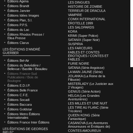
Éditions Agena
LES DINGUES
Éditions Brandt
HISTOIRE DE ZOMBIE
Éditions Janvier
TERREUR DE DRACULA
VAMPIRE
Éditions Idées Images
COMIX INTERNATIONAL
Éditions Plan, S.I.
EROTELLE 1999
Éditions P.P.S.
LES SALOPARDS
Éditions du Lac
KORA
Éditions Rhodos Presse /
KRIMI (Super Police)
Elisa Presse
SATANIX (Super Noir)
Éditions Clarus
SUSPIRIA
LES FARCEURS
LES ÉDITIONS D’ANDRÉ
FABLES ET CONTES
GUERBER
ÉROTIQUES / CONTES ET
FABLES …
Éditions Bel-Air
FURIE NOIRE
Éditions du Belvédère /
SATANA (Série Angoisse)
Bellevue / Bastille / Beaulieu
LA MAIN JAUNE (Série)
Éditions France-Sud
JOLANKA (La Reine de la
Publications / Bois de
Flibuste)
Boulogne
MISTERLADY (Le Justicier aux
Éditions E.D.I.P.
2 Visages)
Éditions Belle France
GENIUS (Série Action)
Éditions C.F.E.
HELGA (Les Grandes
Aventurières)
Éditions Socadi
LES MILLES ET UNE NUIT
Éditions Baccara
LES TIRE AU FLANC (Série
Éditions Goldstar
Tricolore)
Éditions Metro Éditions
QUEEN KONG (Série
Internationales
Fantastique)
Éditions France Inter Éditions
CASANOVA (Les Aventures
Amoureuses et Érotiques de)
LES ÉDITIONS DE GEORGES
CONTES AMOUREUX
BIELEC