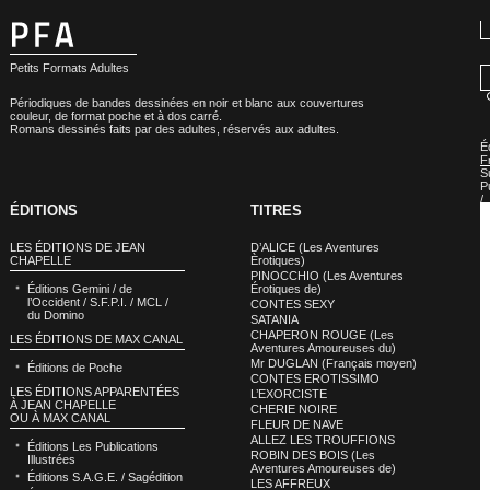
Petits Formats Adultes
Périodiques de bandes dessinées en noir et blanc aux couvertures
couleur, de format poche et à dos carré.
Romans dessinés faits par des adultes, réservés aux adultes.
É
F
S
P
/
ÉDITIONS
TITRES
B
d
B
LES ÉDITIONS DE JEAN
D’ALICE (Les Aventures
»
CHAPELLE
Èrotiques)
É
PINOCCHIO (Les Aventures
d
Éditions Gemini / de
Érotiques de)
B
l’Occident / S.F.P.I. / MCL /
CONTES SEXY
d
du Domino
B
SATANIA
:
CHAPERON ROUGE (Les
LES ÉDITIONS DE MAX CANAL
M
Aventures Amoureuses du)
«
Mr DUGLAN (Français moyen)
Éditions de Poche
L
CONTES EROTISSIMO
C
LES ÉDITIONS APPARENTÉES
L’EXORCISTE
»
À JEAN CHAPELLE
CHERIE NOIRE
(
OU À MAX CANAL
A
FLEUR DE NAVE
ALLEZ LES TROUFFIONS
Éditions Les Publications
ROBIN DES BOIS (Les
Illustrées
Aventures Amoureuses de)
Éditions S.A.G.E. / Sagédition
LES AFFREUX