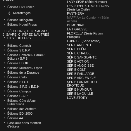
LADY SEXE (Série Humour)
LES JOYEUX TROUFFIONS
Éditions ElviFrance
(Série La Quille)
Microtirages
PANTHERA
MAFFIA « Le Condor » (Série
Éditions Idéogram
Action)
Éditions Novel Press
DEMONIAK
LA TIGRESSE
LES ÉDITIONS DE G. SAGNES,
FLORELLA (Série Fiction
J. SAVRE, C. PÉREZ & AUTRES
Érotique)
PETITS ÉDITEURS
LUBRICE (Série Action)
SÉRIE ARDENTE
Éditions Comédit
SÉRIE BLÊME
Éditions S.E.P.P.
SÉRIE CHAUDE
Éditions Cottreau / Edilau /
SÉRIE SANGLANTE
Editora / S.P.S.
SÉRIE ACTION
Éditions EDDIE
SÉRIE ANGOISSE
Éditions Multilove / Open
SÉRIE COLT
Éditions de la Durance
SÉRIE PAILLARDE
Éditions Cinto
SÉRIE ARC-EN-CIEL
Éditions S.I.C.I.
SÉRIE FANTASTICO
ÉROTIQUE
Éditions S.P.G. / E.D.H.
SÉRIE HUMOUR
Éditions Campus
SÉRIE LA QUILLE
Éditions C.A.P.
LOVE STORY
Éditions Côte d’Azur
Publications
Éditions des Archers
Éditions EDI 2000
Éditions AA
Fascicule sans mention
d’éditeur