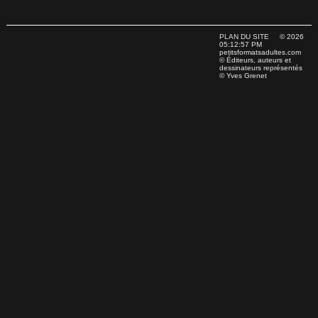
PLAN DU SITE
© 2026
05:12:57 PM
petitsformatsadultes.com
© Éditeurs, auteurs et
dessinateurs représentés
© Yves Grenet