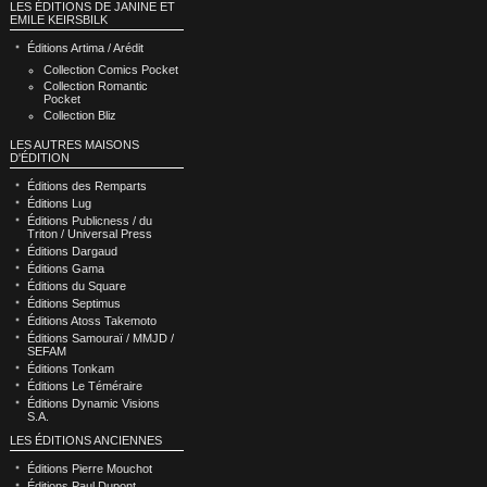
LES ÉDITIONS DE JANINE ET
EMILE KEIRSBILK
Éditions Artima / Arédit
Collection Comics Pocket
Collection Romantic
Pocket
Collection Bliz
LES AUTRES MAISONS
D'ÉDITION
Éditions des Remparts
Éditions Lug
Éditions Publicness / du
Triton / Universal Press
Éditions Dargaud
Éditions Gama
Éditions du Square
Éditions Septimus
Éditions Atoss Takemoto
Éditions Samouraï / MMJD /
SEFAM
Éditions Tonkam
Éditions Le Téméraire
Éditions Dynamic Visions
S.A.
LES ÉDITIONS ANCIENNES
Éditions Pierre Mouchot
Éditions Paul Dupont